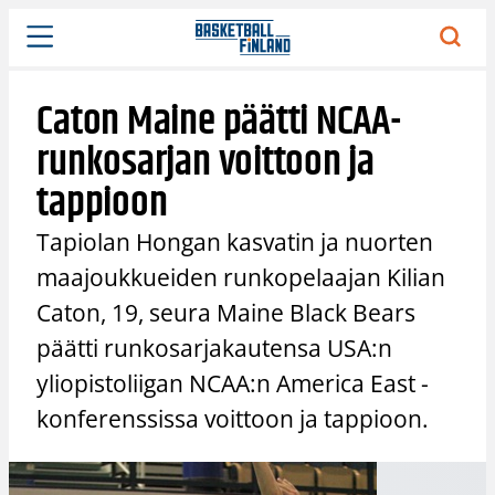
Siirry
sisältöön
Caton Maine päätti NCAA-
runkosarjan voittoon ja
tappioon
Tapiolan Hongan kasvatin ja nuorten
maajoukkueiden runkopelaajan Kilian
Caton, 19, seura Maine Black Bears
päätti runkosarjakautensa USA:n
yliopistoliigan NCAA:n America East -
konferenssissa voittoon ja tappioon.