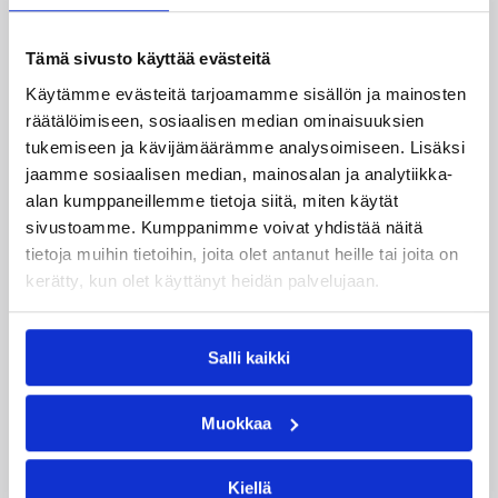
WNBA:ssa Dallas Wings kärsi tappion, kun
Golden State Valkyries oli parempi
loppulukemin 94-76 (44-36). Awak Kuier tilastoi
Tämä sivusto käyttää evästeitä
vaihdoissa yhdeksässä ja puolessa minuutissa
Käytämme evästeitä tarjoamamme sisällön ja mainosten
neljä pistettä, yhden levypallon ja kaksi
räätälöimiseen, sosiaalisen median ominaisuuksien
torjuntaa.
tukemiseen ja kävijämäärämme analysoimiseen. Lisäksi
jaamme sosiaalisen median, mainosalan ja analytiikka-
alan kumppaneillemme tietoja siitä, miten käytät
sivustoamme. Kumppanimme voivat yhdistää näitä
tietoja muihin tietoihin, joita olet antanut heille tai joita on
kerätty, kun olet käyttänyt heidän palvelujaan.
Salli kaikki
Muokkaa
Kiellä