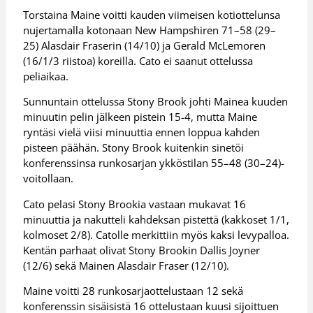
Torstaina Maine voitti kauden viimeisen kotiottelunsa
nujertamalla kotonaan New Hampshiren 71–58 (29–
25) Alasdair Fraserin (14/10) ja Gerald McLemoren
(16/1/3 riistoa) koreilla. Cato ei saanut ottelussa
peliaikaa.
Sunnuntain ottelussa Stony Brook johti Mainea kuuden
minuutin pelin jälkeen pistein 15-4, mutta Maine
ryntäsi vielä viisi minuuttia ennen loppua kahden
pisteen päähän. Stony Brook kuitenkin sinetöi
konferenssinsa runkosarjan ykköstilan 55–48 (30–24)-
voitollaan.
Cato pelasi Stony Brookia vastaan mukavat 16
minuuttia ja nakutteli kahdeksan pistettä (kakkoset 1/1,
kolmoset 2/8). Catolle merkittiin myös kaksi levypalloa.
Kentän parhaat olivat Stony Brookin Dallis Joyner
(12/6) sekä Mainen Alasdair Fraser (12/10).
Maine voitti 28 runkosarjaottelustaan 12 sekä
konferenssin sisäisistä 16 ottelustaan kuusi sijoittuen