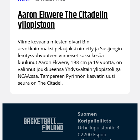
Aaron Ekwere The Citadelin
yliopistoon
Viime keväänä miesten divari B:n
arvokkaimmaksi pelaajaksi nimetty ja Susijengin
leiritysvahvuuteen viimeiset kaksi kesää
kuulunut Aaron Ekwere, 198 cm ja 19 vuotta, on
valinnut joukkueensa Yhdysvaltain yliopistoliiga
NCAA:ssa. Tampereen Pyrinnön kasvatin uusi
seura on The Citadel.
Suomen
Koripalloliitto
Urheilupuistontie 3
02200 Espoo