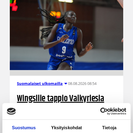
08.08.2026 08:54
Suomalaiset ulkomailla
Wingsille tappio Valkyriesia
vastaan – Kuier neljä pistettä
ja kaksi torjuntaa
Suostumus
Yksityiskohdat
Tietoja