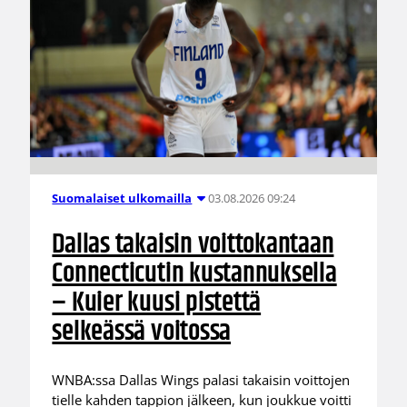
03.08.2026 09:24
Suomalaiset ulkomailla
Dallas takaisin voittokantaan
Connecticutin kustannuksella
– Kuier kuusi pistettä
selkeässä voitossa
WNBA:ssa Dallas Wings palasi takaisin voittojen
tielle kahden tappion jälkeen, kun joukkue voitti