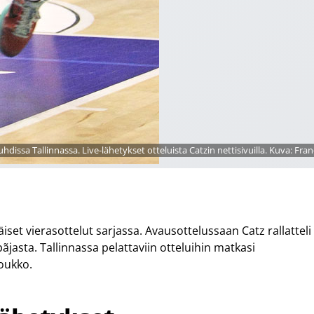
dissa Tallinnassa. Live-lähetykset otteluista Catzin nettisivuilla. Kuva: Fran
iset vierasottelut sarjassa. Avausottelussaan Catz rallatteli
asta. Tallinnassa pelattaviin otteluihin matkasi
oukko.