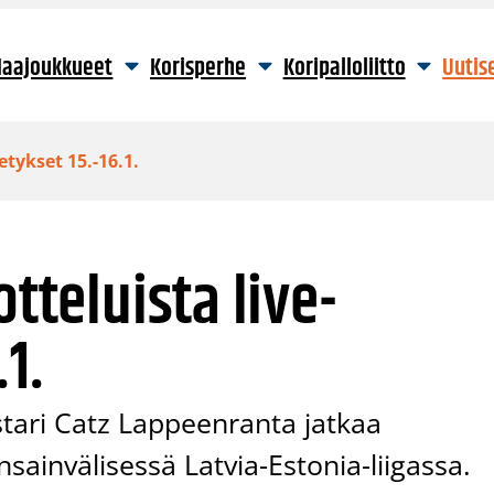
aajoukkueet
Korisperhe
Koripalloliitto
Uutis
etykset 15.-16.1.
otteluista live-
1.
tari Catz Lappeenranta jatkaa
nsainvälisessä Latvia-Estonia-liigassa.