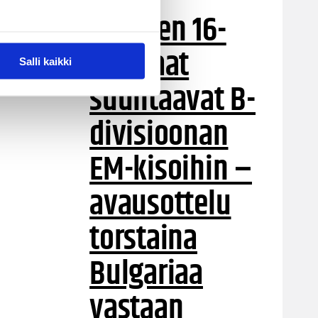
Suomen 16-
vuotiaat
Salli kaikki
suuntaavat B-
divisioonan
EM-kisoihin –
avausottelu
torstaina
Bulgariaa
vastaan