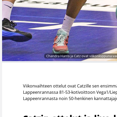
Chandra Harris ja Catz ovat viikonloppuna vauh
Viikonvaihteen ottelut ovat Catzille sen ensimmä
Lappeenrannassa 81-53-kotivoittoon Vega1/Liepãj
Lappeenrannasta noin 50-henkinen kannattajaj