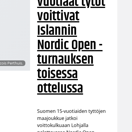
vuotiaat tytöt
voittivat
Islannin
Nordic Open -
turnauksen
cois Perthuis.
toisessa
ottelussa
Suomen 15-vuotiaiden tyttöjen
maajoukkue jatkoi
voittokulkuaan Lohjalla