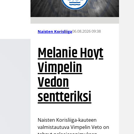
06.08.2026 09:38
Naisten Korisliiga
Melanie Hoyt
Vimpelin
Vedon
sentteriksi
Naisten Korisliiga-kauteen
valmistautuva Vimpelin Veto on