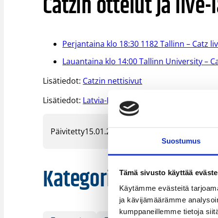
Catzin ottelut ja live
Perjantaina klo 18:30 1182 Tallinn – Catz li
Lauantaina klo 14:00 Tallinn University – Ca
Lisätiedot:
Catzin nettisivut
Lisätiedot:
Latvia-Estonia-liigan nettisivut
Päivitetty
15.01.2016
Suostumus
Kategoriat
Tämä sivusto käyttää eväste
Käytämme evästeitä tarjoama
ja kävijämäärämme analysoim
kumppaneillemme tietoja siitä