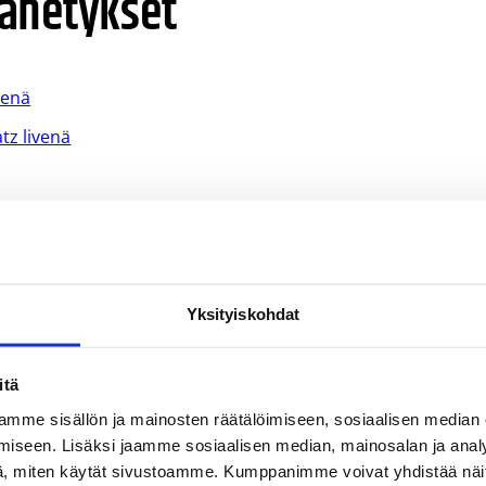
-lähetykset
venä
tz livenä
Yksityiskohdat
itä
mme sisällön ja mainosten räätälöimiseen, sosiaalisen median
iseen. Lisäksi jaamme sosiaalisen median, mainosalan ja analy
, miten käytät sivustoamme. Kumppanimme voivat yhdistää näitä t