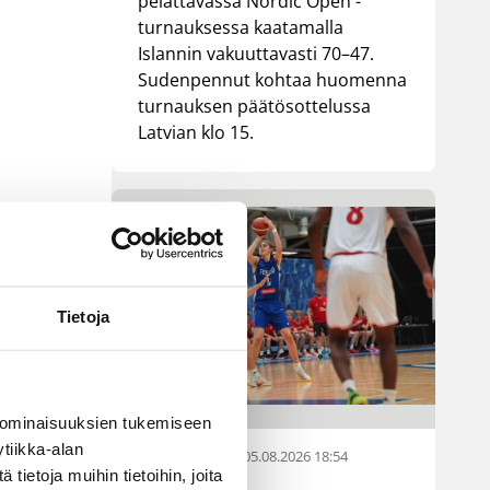
pelattavassa Nordic Open -
turnauksessa kaatamalla
Islannin vakuuttavasti 70–47.
Sudenpennut kohtaa huomenna
turnauksen päätösottelussa
Latvian klo 15.
Tietoja
 ominaisuuksien tukemiseen
tiikka-alan
05.08.2026 18:54
EM-kilpailut
ietoja muihin tietoihin, joita