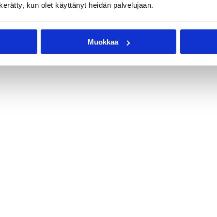
orisliiga
Pääjuttu
Sarjat
n kerätty, kun olet käyttänyt heidän palvelujaan.
Muokkaa