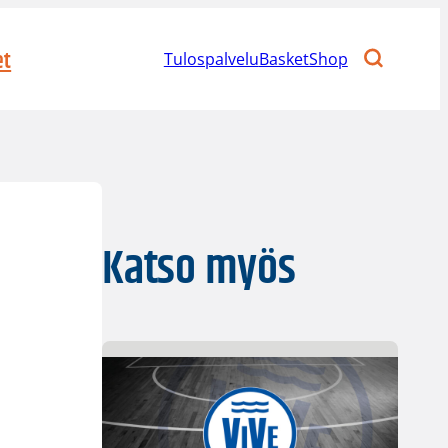
et
Tulospalvelu
BasketShop
Katso myös