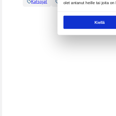
Katsojat
Koripalloliitto
Naisten K
olet antanut heille tai joita o
Kiellä