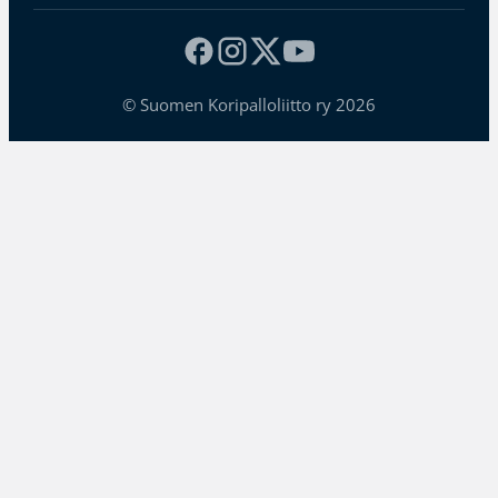
© Suomen Koripalloliitto ry 2026