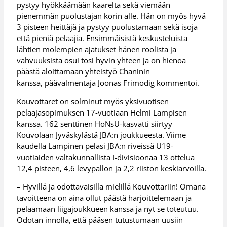
pystyy hyökkäämään kaarelta sekä viemään
pienemmän puolustajan korin alle. Hän on myös hyvä
3 pisteen heittäjä ja pystyy puolustamaan sekä isoja
että pieniä pelaajia. Ensimmäisistä keskusteluista
lähtien molempien ajatukset hänen roolista ja
vahvuuksista osui tosi hyvin yhteen ja on hienoa
päästä aloittamaan yhteistyö Chaninin
kanssa, päävalmentaja Joonas Frimodig kommentoi.
Kouvottaret on solminut myös yksivuotisen
pelaajasopimuksen 17-vuotiaan Helmi Lampisen
kanssa. 162 senttinen HoNsU-kasvatti siirtyy
Kouvolaan Jyväskylästä JBA:n joukkueesta. Viime
kaudella Lampinen pelasi JBA:n riveissä U19-
vuotiaiden valtakunnallista I-divisioonaa 13 ottelua
12,4 pisteen, 4,6 levypallon ja 2,2 riiston keskiarvoilla.
– Hyvillä ja odottavaisilla mielillä Kouvottariin! Omana
tavoitteena on aina ollut päästä harjoittelemaan ja
pelaamaan liigajoukkueen kanssa ja nyt se toteutuu.
Odotan innolla, että pääsen tutustumaan uusiin