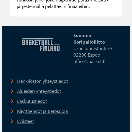
järjestelmällä pelattaviin finaaleihin.
Suomen
Koripalloliitto
Urheilupuistontie 3
02200 Espoo
office@basket.fi
Henkilöstön yhteystiedot
Alueiden yhteystiedot
Laskutustiedot
Käyttöehdot ja tietosuoja
Evästeet