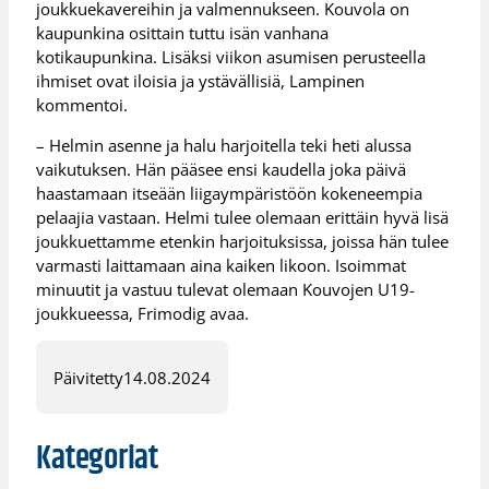
joukkuekavereihin ja valmennukseen. Kouvola on
kaupunkina osittain tuttu isän vanhana
kotikaupunkina. Lisäksi viikon asumisen perusteella
ihmiset ovat iloisia ja ystävällisiä, Lampinen
kommentoi.
– Helmin asenne ja halu harjoitella teki heti alussa
vaikutuksen. Hän pääsee ensi kaudella joka päivä
haastamaan itseään liigaympäristöön kokeneempia
pelaajia vastaan. Helmi tulee olemaan erittäin hyvä lisä
joukkuettamme etenkin harjoituksissa, joissa hän tulee
varmasti laittamaan aina kaiken likoon. Isoimmat
minuutit ja vastuu tulevat olemaan Kouvojen U19-
joukkueessa, Frimodig avaa.
Päivitetty
14.08.2024
Kategoriat