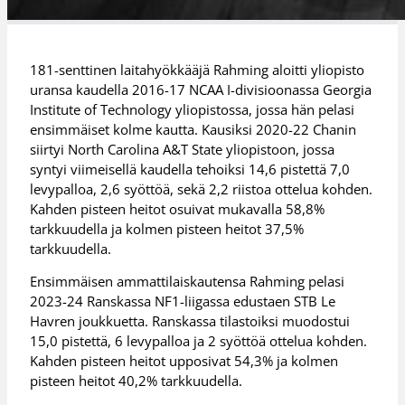
181-senttinen laitahyökkääjä Rahming aloitti yliopisto
uransa kaudella 2016-17 NCAA I-divisioonassa Georgia
Institute of Technology yliopistossa, jossa hän pelasi
ensimmäiset kolme kautta. Kausiksi 2020-22 Chanin
siirtyi North Carolina A&T State yliopistoon, jossa
syntyi viimeisellä kaudella tehoiksi 14,6 pistettä 7,0
levypalloa, 2,6 syöttöä, sekä 2,2 riistoa ottelua kohden.
Kahden pisteen heitot osuivat mukavalla 58,8%
tarkkuudella ja kolmen pisteen heitot 37,5%
tarkkuudella.
Ensimmäisen ammattilaiskautensa Rahming pelasi
2023-24 Ranskassa NF1-liigassa edustaen STB Le
Havren joukkuetta. Ranskassa tilastoiksi muodostui
15,0 pistettä, 6 levypalloa ja 2 syöttöä ottelua kohden.
Kahden pisteen heitot upposivat 54,3% ja kolmen
pisteen heitot 40,2% tarkkuudella.