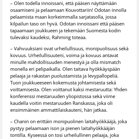
– Olen todella innoissani, että pääsen näyttämään
osaamiseni ja pelaamaan Kouvottariin! Odotan innolla
pelaamista maan korkeimmalla sarjatasolla, jossa
kilpailun taso on hyvä. Odotan innoissani että pääsen
tapaamaan joukkueen ja tekemään Suomesta kodin
tulevaksi kaudeksi, Rahming toteaa.
– Vahvuuksiani ovat urheilullisuus, monipuolisuus sekä
kovuus. Urheilullisuuteni, voima ja kovuus antavat
minulle mahdollisuuden menestyä ja olla mismatch
monella eri pelipaikalla. Olen taitava hyökkäyspään
pelaaja ja rakastan puolustamista ja levypallopeliä.
Tuon joukkueeseen kokemusta johtamisesta sekä
voittamisesta. Olen voittanut kaksi mestaruutta: Yhden
konferenssi mestaruuden yliopistossa sekä viime
kaudella voitin mestaruuden Ranskassa, joka oli
ensimmäinen ammattilaiskauteni, hän jatkaa.
– Chanin on erittäin monipuolinen laitahyökkääjä, joka
pystyy pelaamaan ison ja pienen laitahyökkääjän
tontilla. Kyseessä on tosi urheilullinen pelaaja, joka