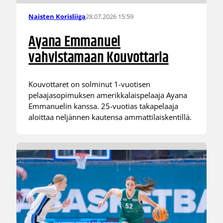
28.07.2026 15:59
Naisten Korisliiga
Ayana Emmanuel
vahvistamaan Kouvottaria
Kouvottaret on solminut 1-vuotisen
pelaajasopimuksen amerikkalaispelaaja Ayana
Emmanuelin kanssa. 25-vuotias takapelaaja
aloittaa neljännen kautensa ammattilaiskentillä.