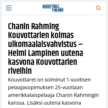
Siirry
sisältöön
Chanin Rahming
Kouvottarien kolmas
ulkomaalaisvahvistus –
Helmi Lampinen uutena
kasvona Kouvottarien
riveihin
Kouvottaret on solminut 1-vuotisen
pelaajasopimuksen 25-vuotiaan
amerikkalaispelaaja Chanin Rahmingin
kanssa. Lisäksi uutena kasvona