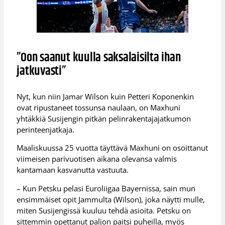
”Oon saanut kuulla saksalaisilta ihan
jatkuvasti”
Nyt, kun niin Jamar Wilson kuin Petteri Koponenkin
ovat ripustaneet tossunsa naulaan, on Maxhuni
yhtäkkiä Susijengin pitkän pelinrakentajajatkumon
perinteenjatkaja.
Maaliskuussa 25 vuotta täyttävä Maxhuni on osoittanut
viimeisen parivuotisen aikana olevansa valmis
kantamaan kasvanutta vastuuta.
– Kun Petsku pelasi Euroliigaa Bayernissa, sain mun
ensimmäiset opit Jammulta (Wilson), joka näytti mulle,
miten Susijengissä kuuluu tehdä asioita. Petsku on
sittemmin opettanut paljon paitsi puheilla, myös