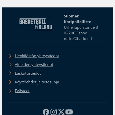
Suomen
Koripalloliitto
Urheilupuistontie 3
02200 Espoo
office@basket.fi
Henkilöstön yhteystiedot
Alueiden yhteystiedot
Laskutustiedot
Käyttöehdot ja tietosuoja
Evästeet