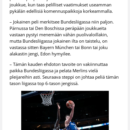
joukkue, kun taas pelilliset vaatimukset useamman
pykälän edellisiä komennuspaikkoja korkeammalla.
– Jokainen peli merkitsee Bundesliigassa niin paljon.
Pärnussa tai Den Boschissa peräpään joukkueita
vastaan pystyi menemään vähän puolivaloillakin,
mutta Bundesliigassa jokainen ilta on taistelu, on
vastassa sitten Bayern München tai Bonn tai joku
alakastin jengi, Edon hymyilee.
– Tämän kauden ehdoton tavoite on vakiinnuttaa
paikka Bundesliigassa ja pelata Merlins vielä
pleijareihin asti. Seuraava steppi on johtaa peliä tämän
tason liigassa top 6-tason jengissä.