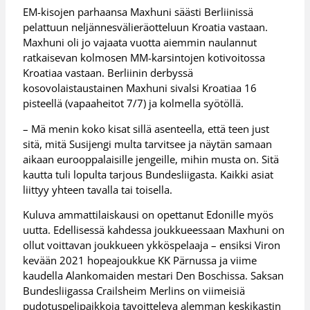
EM-kisojen parhaansa Maxhuni säästi Berliinissä
pelattuun neljännesvälieräotteluun Kroatia vastaan.
Maxhuni oli jo vajaata vuotta aiemmin naulannut
ratkaisevan kolmosen MM-karsintojen kotivoitossa
Kroatiaa vastaan. Berliinin derbyssä
kosovolaistaustainen Maxhuni sivalsi Kroatiaa 16
pisteellä (vapaaheitot 7/7) ja kolmella syötöllä.
– Mä menin koko kisat sillä asenteella, että teen just
sitä, mitä Susijengi multa tarvitsee ja näytän samaan
aikaan eurooppalaisille jengeille, mihin musta on. Sitä
kautta tuli lopulta tarjous Bundesliigasta. Kaikki asiat
liittyy yhteen tavalla tai toisella.
Kuluva ammattilaiskausi on opettanut Edonille myös
uutta. Edellisessä kahdessa joukkueessaan Maxhuni on
ollut voittavan joukkueen ykköspelaaja – ensiksi Viron
kevään 2021 hopeajoukkue KK Pärnussa ja viime
kaudella Alankomaiden mestari Den Boschissa. Saksan
Bundesliigassa Crailsheim Merlins on viimeisiä
pudotuspelipaikkoja tavoitteleva alemman keskikastin