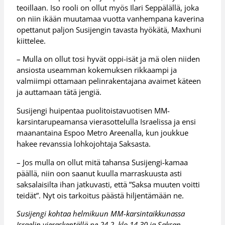
teoillaan. Iso rooli on ollut myös Ilari Seppälällä, joka
on niin ikään muutamaa vuotta vanhempana kaverina
opettanut paljon Susijengin tavasta hyökätä, Maxhuni
kiittelee.
– Mulla on ollut tosi hyvät oppi-isät ja mä olen niiden
ansiosta useamman kokemuksen rikkaampi ja
valmiimpi ottamaan pelinrakentajana avaimet käteen
ja auttamaan tätä jengiä.
Susijengi huipentaa puolitoistavuotisen MM-
karsintarupeamansa vierasottelulla Israelissa ja ensi
maanantaina Espoo Metro Areenalla, kun joukkue
hakee revanssia lohkojohtaja Saksasta.
– Jos mulla on ollut mitä tahansa Susijengi-kamaa
päällä, niin oon saanut kuulla marraskuusta asti
saksalaisilta ihan jatkuvasti, että ”Saksa muuten voitti
teidät”. Nyt ois tarkoitus päästä hiljentämään ne.
Susijengi kohtaa helmikuun MM-karsintaikkunassa
Israelin vieraskentällä pe 24.2. klo 14.30 ja Saksan