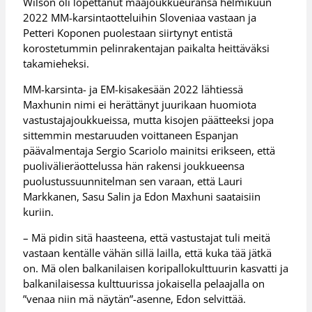
Wilson oli lopettanut maajoukkueuransa helmikuun
2022 MM-karsintaotteluihin Sloveniaa vastaan ja
Petteri Koponen puolestaan siirtynyt entistä
korostetummin pelinrakentajan paikalta heittäväksi
takamieheksi.
MM-karsinta- ja EM-kisakesään 2022 lähtiessä
Maxhunin nimi ei herättänyt juurikaan huomiota
vastustajajoukkueissa, mutta kisojen päätteeksi jopa
sittemmin mestaruuden voittaneen Espanjan
päävalmentaja Sergio Scariolo mainitsi erikseen, että
puolivälieräottelussa hän rakensi joukkueensa
puolustussuunnitelman sen varaan, että Lauri
Markkanen, Sasu Salin ja Edon Maxhuni saataisiin
kuriin.
– Mä pidin sitä haasteena, että vastustajat tuli meitä
vastaan kentälle vähän sillä lailla, että kuka tää jätkä
on. Mä olen balkanilaisen koripallokulttuurin kasvatti ja
balkanilaisessa kulttuurissa jokaisella pelaajalla on
”venaa niin mä näytän”-asenne, Edon selvittää.