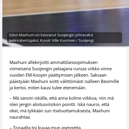
Edon Maxhuni on kasvanut Susijengin johtavaksi
pelinrakentajaksi. Kuvat: Ville Vuorinen / Susijengi.
Maxhuni allekirjoitti ammattilaissopimuksen
viimeisenä Susijengin pelaajana runsas viikko viime
vuoden EM-kisojen päättymisen jälkeen. Saksaan
päästyään Maxhuni soitti välittömästi isälleen Besimille
ja kertoi, miten kausi tulee etenemään.
– Mä sanoin iskälle, että anna kolme viikkoa, niin mä
olen jengin aloitusviisikon pointti. Iskä nauroi, että
okei, mä tykkään sun itseluottamuksesta, Maxhuni
naurahtaa.
– Toisaalta toi kuvaa mun asennetta.