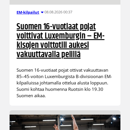
08.08.2026 00:37
EM-kilpailut
Suomen 16-vuotiaat pojat
voittivat Luxemburgin – EM-
kisojen voittotili aukesi
vakuuttavalla pelillä
Suomen 16-vuotiaat pojat ottivat vakuuttavan
85–45-voiton Luxemburgista B-divisioonan EM-
kilpailuissa johtamalla ottelua alusta loppuun.
Suomi kohtaa huomenna Ruotsin klo 19.30
Suomen aikaa.