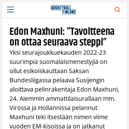
Siirry
sisältöön
Edon Maxhuni: ”Tavoitteena
on ottaa seuraava steppi”
Yksi seurajoukkuekauden 2022-23
suurimpia suomalaismenestyjiä on
ollut esikoiskauttaan Saksan
Bundesliigassa pelaava Susijengin
aloittava pelinrakentaja Edon Maxhuni,
24. Aiemmin ammattilaisurallaan mm.
Virossa ja Hollannissa pelannut
Maxhuni teki itsestään nimen viime
vuoden EM-kisoissa ja on jatkanut