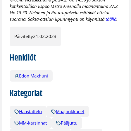
kotikentällään Espoo Metro Areenalla maanantaina 27.2.
klo 18.30. Nelonen ja Ruutu-palvelu esittävät ottelut
suorana. Saksa-ottelun lipunmyynti on käynnissä
täällä
.
Päivitetty
21.02.2023
Henkilöt
Edon Maxhuni
Kategoriat
Haastattelu
Maajoukkueet
MM-karsinnat
Pääjuttu