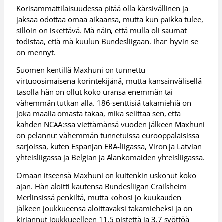
Korisammattilaisuudessa pitää olla kärsivällinen ja
jaksaa odottaa omaa aikaansa, mutta kun paikka tulee,
silloin on iskettävä. Mä näin, että mulla oli saumat
todistaa, että mä kuulun Bundesliigaan. Ihan hyvin se
on mennyt.
Suomen kentillä Maxhuni on tunnettu
virtuoosimaisena korintekijänä, mutta kansainvälisellä
tasolla hän on ollut koko uransa enemmän tai
vähemmän tutkan alla. 186-senttisiä takamiehiä on
joka maalla omasta takaa, mikä selittää sen, että
kahden NCAA:ssa viettämänsä vuoden jälkeen Maxhuni
on pelannut vähemmän tunnetuissa eurooppalaisissa
sarjoissa, kuten Espanjan EBA-liigassa, Viron ja Latvian
yhteisliigassa ja Belgian ja Alankomaiden yhteisliigassa.
Omaan itseensä Maxhuni on kuitenkin uskonut koko
ajan. Hän aloitti kautensa Bundesliigan Crailsheim
Merlinsissä penkiltä, mutta kohosi jo kuukauden
jälkeen joukkueensa aloittavaksi takamieheksi ja on
kirjannut joukkueelleen 11,5 pistettä ja 3,7 syöttöä