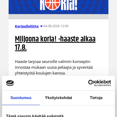
04.08.2026 12:00
Koripalloliitto
Miljoona koria! -haaste alkaa
17.8.
Haaste tarjoaa seuroille valmiin konseptin
innostaa mukaan uusia pelaajia ja syventää
yhteistyötä koulujen kanssa.
Suostumus
Yksityiskohdat
Tietoja
Tämä sivusto käyttää evästeitä