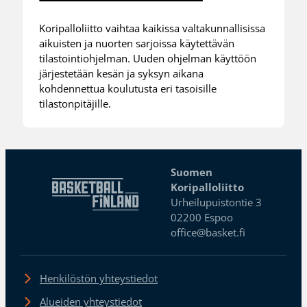
Koripalloliitto vaihtaa kaikissa valtakunnallisissa
aikuisten ja nuorten sarjoissa käytettävän
tilastointiohjelman. Uuden ohjelman käyttöön
järjestetään kesän ja syksyn aikana
kohdennettua koulutusta eri tasoisille
tilastonpitäjille.
Suomen
Koripalloliitto
Urheilupuistontie 3
02200 Espoo
office@basket.fi
Henkilöstön yhteystiedot
Alueiden yhteystiedot