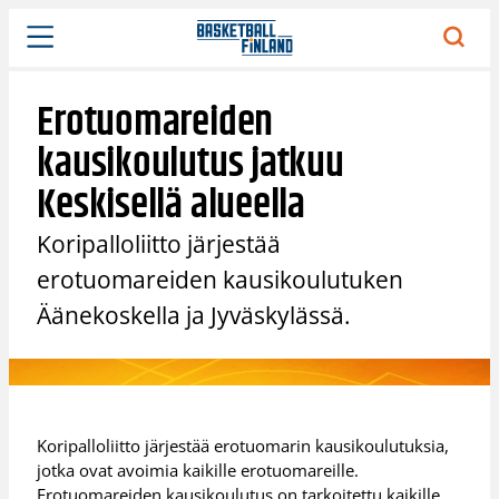
Siirry
sisältöön
Erotuomareiden
kausikoulutus jatkuu
Keskisellä alueella
Koripalloliitto järjestää
erotuomareiden kausikoulutuken
Äänekoskella ja Jyväskylässä.
Koripalloliitto järjestää erotuomarin kausikoulutuksia,
jotka ovat avoimia kaikille erotuomareille.
Erotuomareiden kausikoulutus on tarkoitettu kaikille