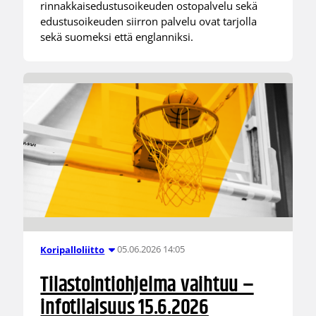
rinnakkaisedustusoikeuden ostopalvelu sekä
edustusoikeuden siirron palvelu ovat tarjolla
sekä suomeksi että englanniksi.
05.06.2026 14:05
Koripalloliitto
Tilastointiohjelma vaihtuu –
infotilaisuus 15.6.2026