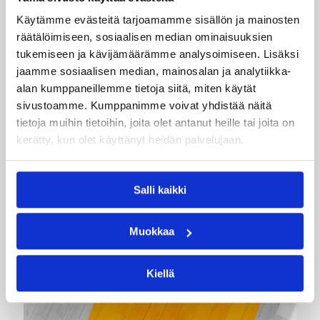
Käytämme evästeitä tarjoamamme sisällön ja mainosten
räätälöimiseen, sosiaalisen median ominaisuuksien
tukemiseen ja kävijämäärämme analysoimiseen. Lisäksi
jaamme sosiaalisen median, mainosalan ja analytiikka-
alan kumppaneillemme tietoja siitä, miten käytät
03.08.2026 15:25
Koripalloliitto
sivustoamme. Kumppanimme voivat yhdistää näitä
Game On – Markkinoinnin
tietoja muihin tietoihin, joita olet antanut heille tai joita on
kerätty, kun olet käyttänyt heidän palvelujaan.
mestariksi -koulutus
Salli kaikki
Koulutus tukee seuroja ja liikunta-alan yrityksiä
markkinoinnin ja myynnin kehittämisessä sekä
opettaa tekoälyn käyttöä arjessa. Koulutus
Muokkaa
toteutetaan oppisopimuskoulutuksena
yhteistyössä Business College Helsingin kanssa.
Kiellä