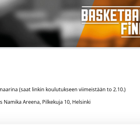
naarina (saat linkin koulutukseen viimeistään to 2.10.)
us Namika Areena, Pilkekuja 10, Helsinki
toimimiseen ottelutapahtumassa, mekaniikkaan ja pelin