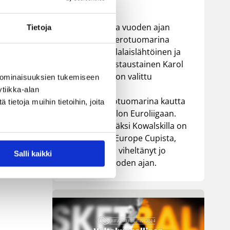
Jo yhdentoista vuoden ajan
Tietoja
Korisliigassa erotuomarina
toiminut puolalaislähtöinen ja
rovaniemeläistaustainen Karol
Kowalski, 36, on valittu
 ominaisuuksien tukemiseen
kolmantena
tiikka-alan
suomalaiserotuomarina kautta
ietoja muihin tietoihin, joita
aikain koripallon Euroliigaan.
Korisliigan lisäksi Kowalskilla on
taustaa FIBA Europe Cupista,
missä hän on viheltänyt jo
Salli kaikki
seitsemän vuoden ajan.