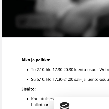
Aika ja paikka:
To 2.10. klo 17:30-20:30 luento-osuus Webi
Su 5.10. klo 17:30-21:00 sali- ja luento-osu
Sisältö:
Koulutuksessa syvennytään erotuomarina 
hallintaan.