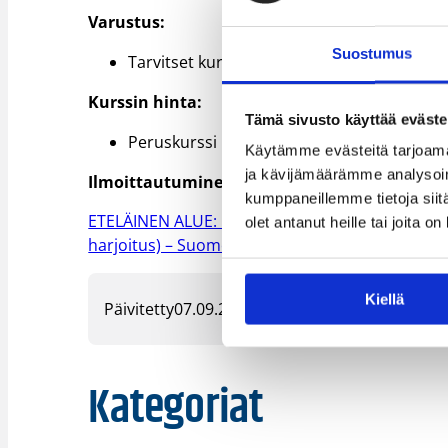
Varustus:
Suostumus
Tarvitset kurssille muistiinpanovälineet, 
Kurssin hinta:
Tämä sivusto käyttää eväste
Peruskurssi II on ilmainen kaikille osallistuji
Käytämme evästeitä tarjoama
ja kävijämäärämme analysoim
Ilmoittautuminen
kumppaneillemme tietoja siitä
ETELÄINEN ALUE: Erotuomarin peruskurssi II Hels
olet antanut heille tai joita o
harjoitus) – Suomen Koripalloliitto
Kiellä
Päivitetty
07.09.2025
Kategoriat