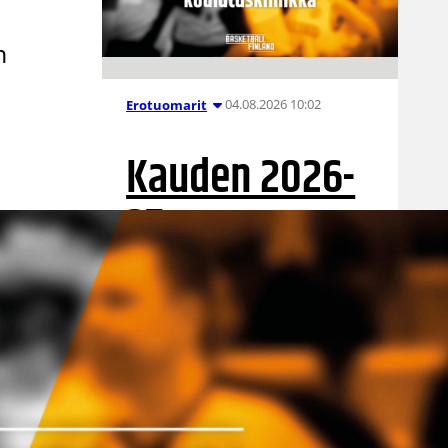
n
04.08.2026 10:02
Erotuomarit
Kauden 2026-
27
erotuomareid
en
koulutusklinik
at