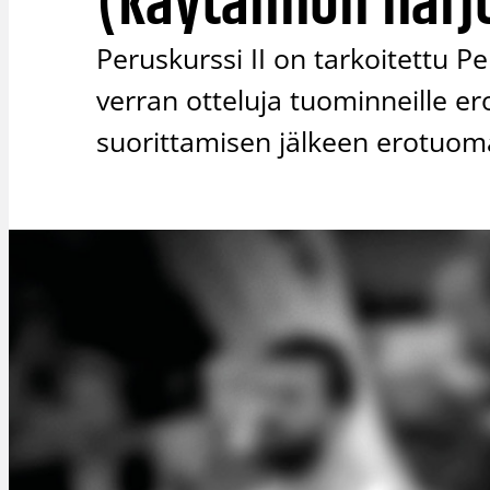
(käytännön harj
Peruskurssi II on tarkoitettu Per
verran otteluja tuominneille er
suorittamisen jälkeen erotuoma