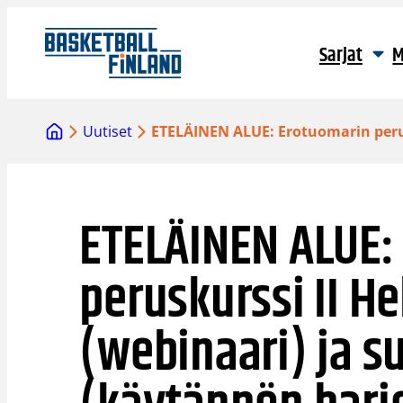
Siirry
sisältöön
Sarjat
M
Uutiset
ETELÄINEN ALUE: Erotuomarin perusk
ETELÄINEN ALUE:
peruskurssi II He
(webinaari) ja s