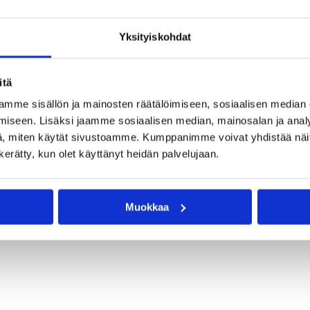
Yksityiskohdat
sääntökirjan ja erotuomarin salivarustuksen.
itä
lle.
mme sisällön ja mainosten räätälöimiseen, sosiaalisen median
iseen. Lisäksi jaamme sosiaalisen median, mainosalan ja analy
, miten käytät sivustoamme. Kumppanimme voivat yhdistää näitä t
ingissä to 2.10. (webinaari) ja su 5.10.2025 (käytännön
n kerätty, kun olet käyttänyt heidän palvelujaan.
Muokkaa