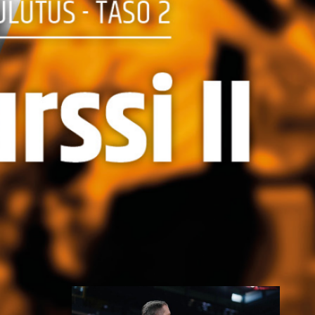
Erotuomarin koulutusklinikka on
tasoa nostava koulutus ja se on
tarkoitettu tason 2
erotuomareille, jotka ovat
aktiivisesti toimineet tason 2
erotuomareina noin vuoden
ajan. Koulutuksen aikana
kouluttajat arvioivat
nostetaanko erotuomari tasolle
3. Tason nostoon vaaditaan
valmius toimia tason 3 peleissä
ja sääntökokeen suorittaminen
hyväksytysti.