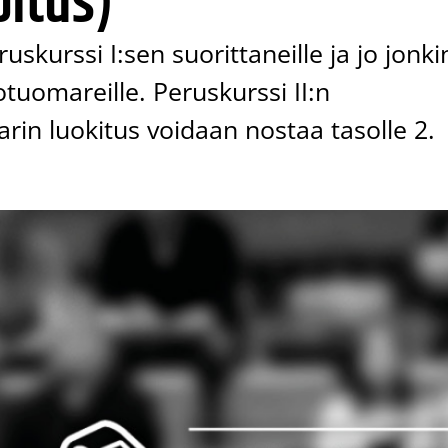
oitus)
uskurssi I:sen suorittaneille ja jo jonki
otuomareille. Peruskurssi II:n
rin luokitus voidaan nostaa tasolle 2.