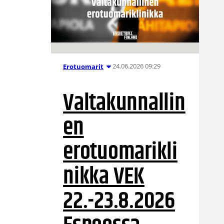
24.06.2026 09:29
Erotuomarit
Valtakunnallin
en
erotuomarikli
nikka VEK
22.-23.8.2026