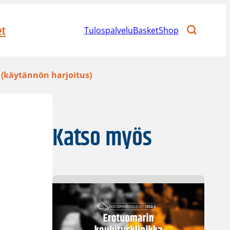
et
Tulospalvelu
BasketShop
5 (käytännön harjoitus)
Katso myös