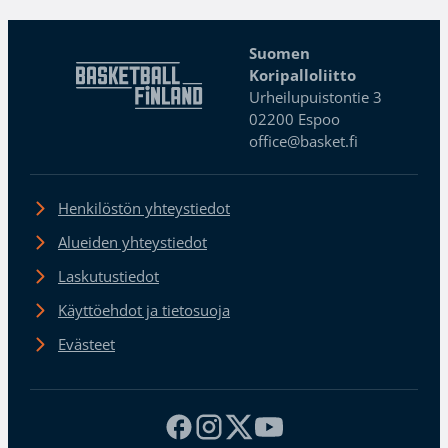
Suomen
Koripalloliitto
Urheilupuistontie 3
02200 Espoo
office@basket.fi
Henkilöstön yhteystiedot
Alueiden yhteystiedot
Laskutustiedot
Käyttöehdot ja tietosuoja
Evästeet