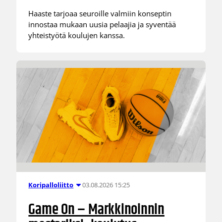
Haaste tarjoaa seuroille valmiin konseptin
innostaa mukaan uusia pelaajia ja syventää
yhteistyötä koulujen kanssa.
03.08.2026 15:25
Koripalloliitto
Game On – Markkinoinnin