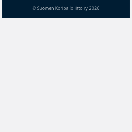
© Suomen Koripalloliitto ry 2026