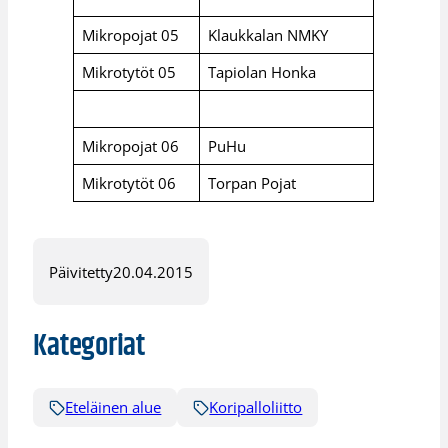
Mikropojat 05
Klaukkalan NMKY
Mikrotytöt 05
Tapiolan Honka
Mikropojat 06
PuHu
Mikrotytöt 06
Torpan Pojat
Päivitetty
20.04.2015
Kategoriat
Eteläinen alue
Koripalloliitto