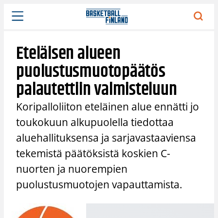
Siirry
sisältöön
Eteläisen alueen
puolustusmuotopäätös
palautettiin valmisteluun
Koripalloliiton eteläinen alue ennätti jo
toukokuun alkupuolella tiedottaa
aluehallituksensa ja sarjavastaaviensa
tekemistä päätöksistä koskien C-
nuorten ja nuorempien
puolustusmuotojen vapauttamista.