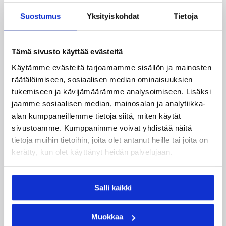
innostaa mukaan uusia pelaajia ja syventää
Suostumus
Yksityiskohdat
Tietoja
yhteistyötä koulujen kanssa.
Tämä sivusto käyttää evästeitä
Käytämme evästeitä tarjoamamme sisällön ja mainosten
räätälöimiseen, sosiaalisen median ominaisuuksien
tukemiseen ja kävijämäärämme analysoimiseen. Lisäksi
jaamme sosiaalisen median, mainosalan ja analytiikka-
alan kumppaneillemme tietoja siitä, miten käytät
sivustoamme. Kumppanimme voivat yhdistää näitä
tietoja muihin tietoihin, joita olet antanut heille tai joita on
kerätty, kun olet käyttänyt heidän palvelujaan.
03.08.2026 15:25
Koripalloliitto
Salli kaikki
Game On – Markkinoinnin
mestariksi -koulutus
Muokkaa