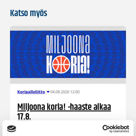
Katso myös
04.08.2026 12:00
Koripalloliitto
Miljoona koria! -haaste alkaa
17.8.
Haaste tarjoaa seuroille valmiin konseptin