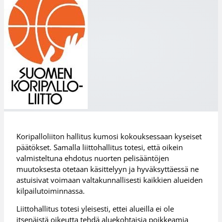
Koripalloliiton hallitus kumosi kokouksessaan kyseiset
päätökset. Samalla liittohallitus totesi, että oikein
valmisteltuna ehdotus nuorten pelisääntöjen
muutoksesta otetaan käsittelyyn ja hyväksyttäessä ne
astuisivat voimaan valtakunnallisesti kaikkien alueiden
kilpailutoiminnassa.
Liittohallitus totesi yleisesti, ettei alueilla ei ole
itsenäistä oikeutta tehdä aluekohtaisia poikkeamia