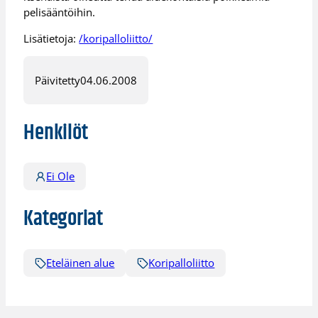
pelisääntöihin.
Lisätietoja:
/koripalloliitto/
Päivitetty
04.06.2008
Henkilöt
Ei Ole
Kategoriat
Eteläinen alue
Koripalloliitto