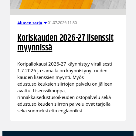
01.07.2026 11:30
Alueen sarja
Koriskauden 2026-27 lisenssit
myynnissä
Koripallokausi 2026-27 käynnistyy virallisesti
1.7.2026 ja samalla on käynnistynyt uuden
kauden lisenssien myynti. Myös
edustusoikeuksien siirtojen palvelu on jälleen
avattu. Lisenssikauppa,
rinnakkaisedustusoikeuden ostopalvelu sekä
edustusoikeuden siirron palvelu ovat tarjolla
sekä suomeksi että englanniksi.