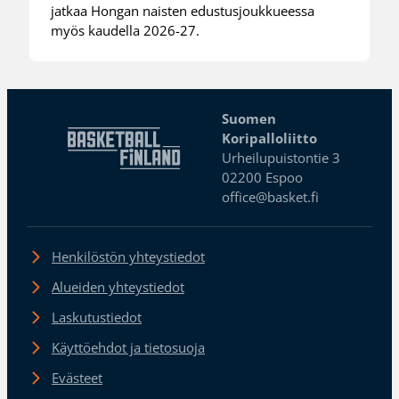
jatkaa Hongan naisten edustusjoukkueessa
myös kaudella 2026-27.
Suomen
Koripalloliitto
Urheilupuistontie 3
02200 Espoo
office@basket.fi
Henkilöstön yhteystiedot
Alueiden yhteystiedot
Laskutustiedot
Käyttöehdot ja tietosuoja
Evästeet