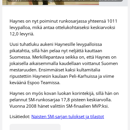
Haynes on nyt poiminut runkosarjassa yhteensä 1011
levypalloa, mikä antaa ottelukohtaiseksi keskiarvoksi
12,0 levyriä.
Uusi tuhatluku aukeni Haynesille levypalloissa
pikatahtia, sillä hän pelaa nyt neljättä kauttaan
Suomessa. Merkillepantava seikka on, että Haynes on
jokaisella aikaisemmalla kaudellaan voittanut Suomen
mestaruuden. Ensimmäiset kaksi kultamitalia
ripustettiin Haynesin kaulaan Peli-Karhuissa ja viime
keväänä Espoo Teamissa.
Haynes on myös kovan luokan korintekijä, sillä hän on
pelannut SM-runkosarjaa 17,8 pisteen keskiarvolla.
Vuonna 2008 hänet valittiin SM-finaalien MVP:ksi.
Lisätiedot:
Naisten SM-sarjan tulokset ja tilastot