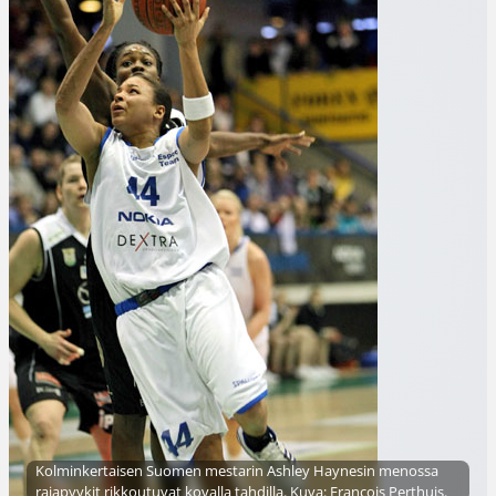
Kolminkertaisen Suomen mestarin Ashley Haynesin menossa
rajapyykit rikkoutuvat kovalla tahdilla. Kuva: Francois Perthuis.