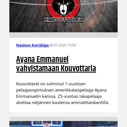
28.07.2026 15:59
Naisten Korisliiga
Ayana Emmanuel
vahvistamaan Kouvottaria
Kouvottaret on solminut 1-vuotisen
pelaajasopimuksen amerikkalaispelaaja Ayana
Emmanuelin kanssa. 25-vuotias takapelaaja
aloittaa neljännen kautensa ammattilaiskentillä.