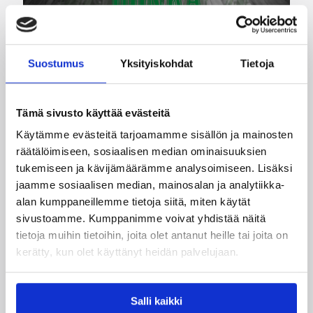
Suostumus
Yksityiskohdat
Tietoja
07.08.2026 09:14
Naisten Korisliiga
Destiny Brown ja Tapiolan
Tämä sivusto käyttää evästeitä
Honka sopimukseen
Käytämme evästeitä tarjoamamme sisällön ja mainosten
räätälöimiseen, sosiaalisen median ominaisuuksien
tukemiseen ja kävijämäärämme analysoimiseen. Lisäksi
Brown saapuu Espooseen aloittamaan
jaamme sosiaalisen median, mainosalan ja analytiikka-
ammattilaisuraansa yliopistovuosien jälkeen.
alan kumppaneillemme tietoja siitä, miten käytät
sivustoamme. Kumppanimme voivat yhdistää näitä
tietoja muihin tietoihin, joita olet antanut heille tai joita on
kerätty, kun olet käyttänyt heidän palvelujaan.
Salli kaikki