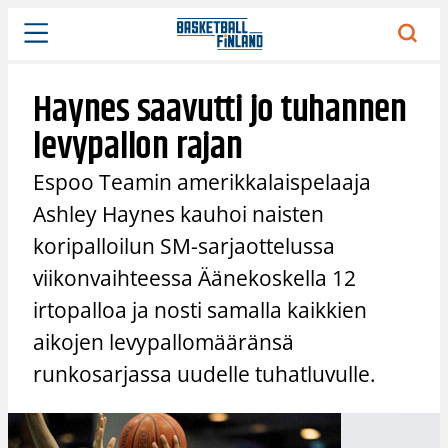
Siirry
sisältöön
Haynes saavutti jo tuhannen
levypallon rajan
Espoo Teamin amerikkalaispelaaja
Ashley Haynes kauhoi naisten
koripalloilun SM-sarjaottelussa
viikonvaihteessa Äänekoskella 12
irtopalloa ja nosti samalla kaikkien
aikojen levypallomääränsä
runkosarjassa uudelle tuhatluvulle.