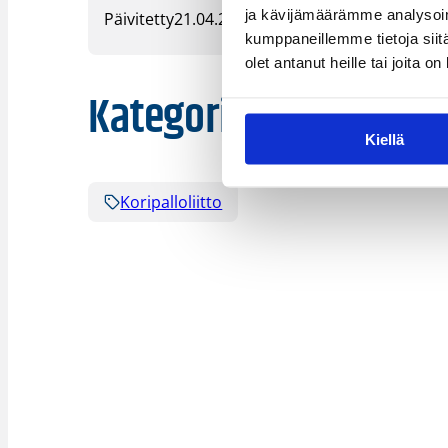
ja kävijämäärämme analysoim
Päivitetty
21.04.2010
kumppaneillemme tietoja siitä
olet antanut heille tai joita o
Kategoriat
Kiellä
Koripalloliitto