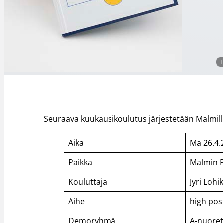
Seuraava kuukausikoulutus järjestetään Malmill
Aika
Ma 26.4.
Paikka
Malmin Pa
Kouluttaja
Jyri Lohi
Aihe
high post
Demoryhmä
A-nuore