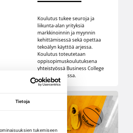
Koulutus tukee seuroja ja
liikunta-alan yrityksiä
markkinoinnin ja myynnin
kehittämisessä sekä opettaa
tekoälyn käyttöä arjessa.
Koulutus toteutetaan
oppisopimuskoulutuksena
yhteistyössä Business College
Helsingin kanssa.
Tietoja
 ominaisuuksien tukemiseen