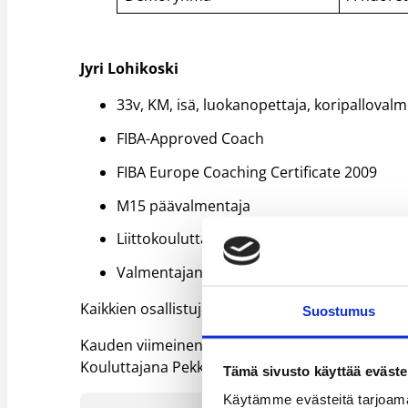
Jyri Lohikoski
33v, KM, isä, luokanopettaja, koripalloval
FIBA-Approved Coach
FIBA Europe Coaching Certificate 2009
M15 päävalmentaja
Liittokouluttaja
Valmentajana FIBA U18 All Stars-pelissä Ka
Kaikkien osallistujien tulee ilmoittautua koulu
Suostumus
Kauden viimeinen kuukausikoulutus järjestetään T
Kouluttajana Pekka Salminen ja aiheena heittä
Tämä sivusto käyttää eväste
Käytämme evästeitä tarjoama