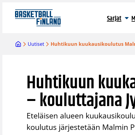
Siirry
sisältöön
Sarjat
M
Uutiset
Huhtikuun kuukausikoulutus Malmi
Huhtikuun kuuka
– kouluttajana Jy
Eteläisen alueen kuukausikoulut
koulutus järjestetään Malmin Pa