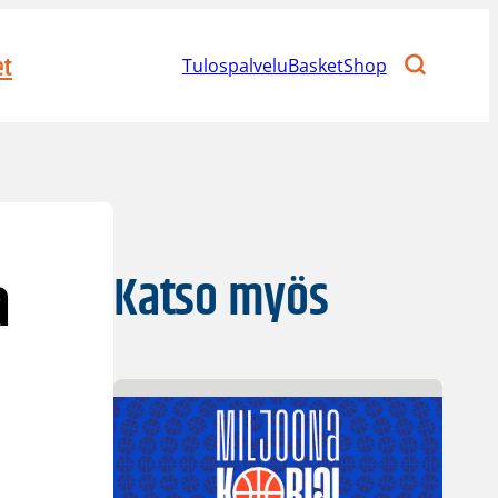
et
Tulospalvelu
BasketShop
a
Katso myös