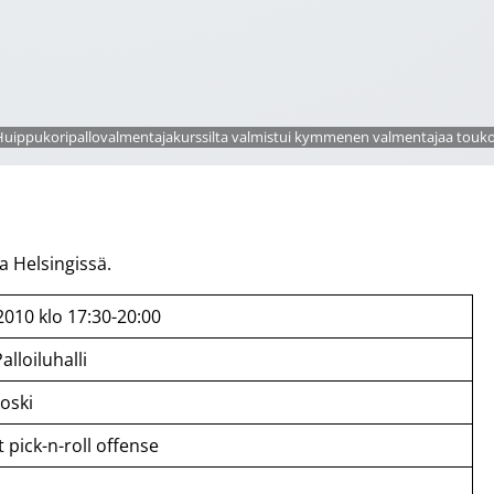
Huippukoripallovalmentajakurssilta valmistui kymmenen valmentajaa touk
a Helsingissä.
2010 klo 17:30-20:00
lloiluhalli
koski
 pick-n-roll offense
t