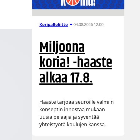
04.08.2026 12:00
Koripalloliitto
Miljoona
koria! -haaste
alkaa 17.8.
Haaste tarjoaa seuroille valmiin
konseptin innostaa mukaan
uusia pelaajia ja syventää
yhteistyötä koulujen kanssa.