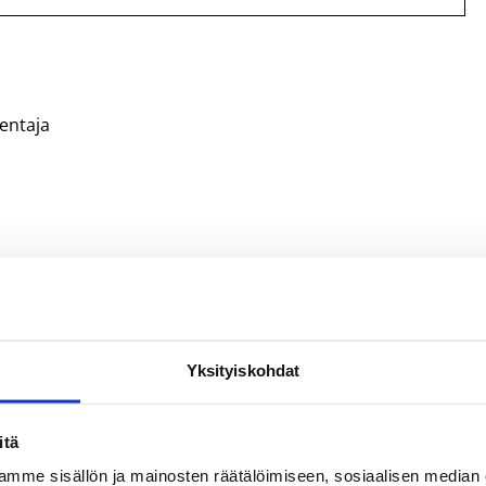
mentaja
tovicessa, Puolassa 18.9.2009
tukseen. Ilmoittautumaan pääset
tästä
. Koulutus on ilmainen.
Yksityiskohdat
apiolan koululla tiistaina 18.5.2010 klo 17:30-19:30.
minen.
itä
mme sisällön ja mainosten räätälöimiseen, sosiaalisen median