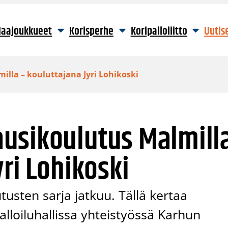
aajoukkueet
Korisperhe
Koripalloliitto
Uutis
lla – kouluttajana Jyri Lohikoski
usikoulutus Malmill
ri Lohikoski
usten sarja jatkuu. Tällä kertaa
lloiluhallissa yhteistyössä Karhun