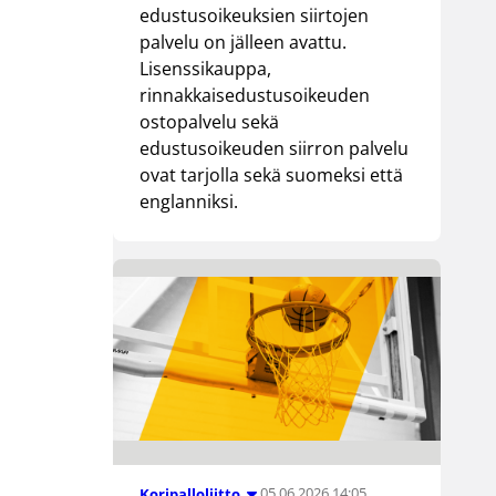
edustusoikeuksien siirtojen
palvelu on jälleen avattu.
Lisenssikauppa,
rinnakkaisedustusoikeuden
ostopalvelu sekä
edustusoikeuden siirron palvelu
ovat tarjolla sekä suomeksi että
englanniksi.
05.06.2026 14:05
Koripalloliitto