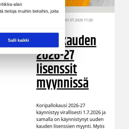
tiikka-alan
ietoja muihin tietoihin, joita
01.07.2026 11:30
Alueen sarja
Koriskauden
Salli kaikki
2026-27
lisenssit
myynnissä
Koripallokausi 2026-27
käynnistyy virallisesti 1.7.2026 ja
samalla on käynnistynyt uuden
kauden lisenssien myynti. Myös