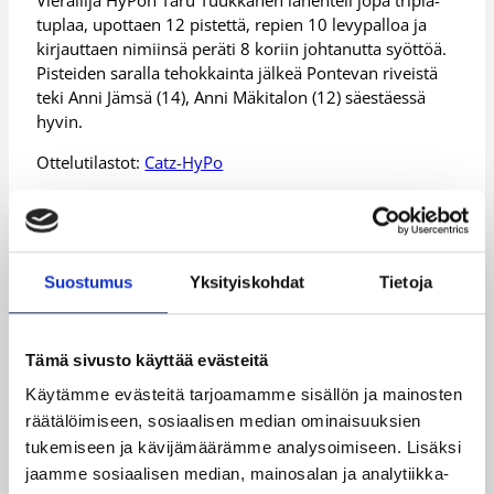
Vierailija HyPon Taru Tuukkanen lähenteli jopa tripla-
tuplaa, upottaen 12 pistettä, repien 10 levypalloa ja
kirjauttaen nimiinsä peräti 8 koriin johtanutta syöttöä.
Pisteiden saralla tehokkainta jälkeä Pontevan riveistä
teki Anni Jämsä (14), Anni Mäkitalon (12) säestäessä
hyvin.
Ottelutilastot:
Catz-HyPo
Peli-Karhut vakuuttavaan kotivoittoon
Suostumus
Yksityiskohdat
Tietoja
Steveco Areenan yleisö sai nauttia kotijoukkueen
toimesta iloisesta hyökkäyspelistä, kun PeKa korjasi
sarjapisteet tililleen vakuuttavalla 92-58 (53-26) -
kotivoitolla Turun Riennosta. Riennolle tappio oli 21:s
Tämä sivusto käyttää evästeitä
perättäinen, voiton ollessa PeKalle kolmas perättäinen.
Käytämme evästeitä tarjoamamme sisällön ja mainosten
Kotijoukkueen kokoonpanosta viisi pelaajaa ylsi
räätälöimiseen, sosiaalisen median ominaisuuksien
kaksinumeroisiin pistelukemiin, ja eniten korisukkaa
tukemiseen ja kävijämäärämme analysoimiseen. Lisäksi
ehtivät kuluttamaan laituri Jasmine Gill (19/5), laituri
jaamme sosiaalisen median, mainosalan ja analytiikka-
Roosa Lehtoranta (18) sekä sentteri Breanna Brock