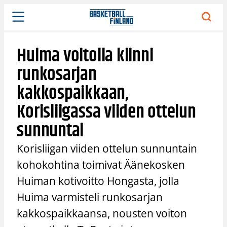
Siirry
sisältöön
Huima voitolla kiinni
runkosarjan
kakkospaikkaan,
Korisliigassa viiden ottelun
sunnuntai
Korisliigan viiden ottelun sunnuntain
kohokohtina toimivat Äänekosken
Huiman kotivoitto Hongasta, jolla
Huima varmisteli runkosarjan
kakkospaikkaansa, nousten voiton