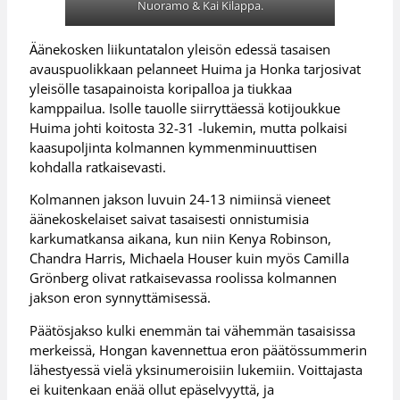
Nuoramo & Kai Kilappa.
Äänekosken liikuntatalon yleisön edessä tasaisen
avauspuolikkaan pelanneet Huima ja Honka tarjosivat
yleisölle tasapainoista koripalloa ja tiukkaa
kamppailua. Isolle tauolle siirryttäessä kotijoukkue
Huima johti koitosta 32-31 -lukemin, mutta polkaisi
kaasupoljinta kolmannen kymmenminuuttisen
kohdalla ratkaisevasti.
Kolmannen jakson luvuin 24-13 nimiinsä vieneet
äänekoskelaiset saivat tasaisesti onnistumisia
karkumatkansa aikana, kun niin Kenya Robinson,
Chandra Harris, Michaela Houser kuin myös Camilla
Grönberg olivat ratkaisevassa roolissa kolmannen
jakson eron synnyttämisessä.
Päätösjakso kulki enemmän tai vähemmän tasaisissa
merkeissä, Hongan kavennettua eron päätössummerin
lähestyessä vielä yksinumeroisiin lukemiin. Voittajasta
ei kuitenkaan enää ollut epäselvyyttä, ja