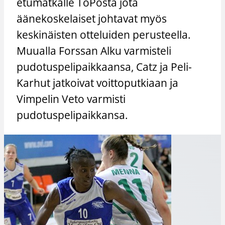
etumatkalle ToPosta jota
äänekoskelaiset johtavat myös
keskinäisten otteluiden perusteella.
Muualla Forssan Alku varmisteli
pudotuspelipaikkaansa, Catz ja Peli-
Karhut jatkoivat voittoputkiaan ja
Vimpelin Veto varmisti
pudotuspelipaikkansa.