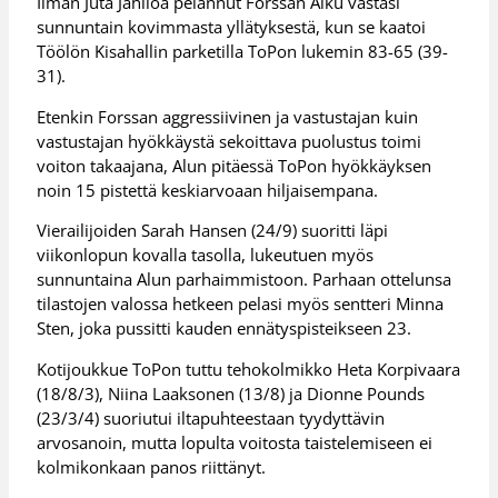
Ilman Juta Jahiloa pelannut Forssan Alku vastasi
sunnuntain kovimmasta yllätyksestä, kun se kaatoi
Töölön Kisahallin parketilla ToPon lukemin 83-65 (39-
31).
Etenkin Forssan aggressiivinen ja vastustajan kuin
vastustajan hyökkäystä sekoittava puolustus toimi
voiton takaajana, Alun pitäessä ToPon hyökkäyksen
noin 15 pistettä keskiarvoaan hiljaisempana.
Vierailijoiden Sarah Hansen (24/9) suoritti läpi
viikonlopun kovalla tasolla, lukeutuen myös
sunnuntaina Alun parhaimmistoon. Parhaan ottelunsa
tilastojen valossa hetkeen pelasi myös sentteri Minna
Sten, joka pussitti kauden ennätyspisteikseen 23.
Kotijoukkue ToPon tuttu tehokolmikko Heta Korpivaara
(18/8/3), Niina Laaksonen (13/8) ja Dionne Pounds
(23/3/4) suoriutui iltapuhteestaan tyydyttävin
arvosanoin, mutta lopulta voitosta taistelemiseen ei
kolmikonkaan panos riittänyt.