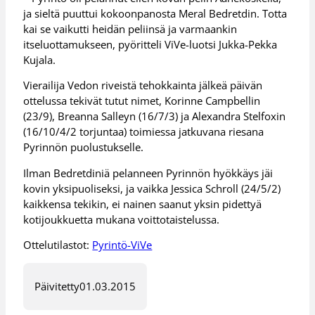
ja sieltä puuttui kokoonpanosta Meral Bedretdin. Totta
kai se vaikutti heidän peliinsä ja varmaankin
itseluottamukseen, pyöritteli ViVe-luotsi Jukka-Pekka
Kujala.
Vierailija Vedon riveistä tehokkainta jälkeä päivän
ottelussa tekivät tutut nimet, Korinne Campbellin
(23/9), Breanna Salleyn (16/7/3) ja Alexandra Stelfoxin
(16/10/4/2 torjuntaa) toimiessa jatkuvana riesana
Pyrinnön puolustukselle.
Ilman Bedretdiniä pelanneen Pyrinnön hyökkäys jäi
kovin yksipuoliseksi, ja vaikka Jessica Schroll (24/5/2)
kaikkensa tekikin, ei nainen saanut yksin pidettyä
kotijoukkuetta mukana voittotaistelussa.
Ottelutilastot:
Pyrintö-ViVe
Päivitetty
01.03.2015