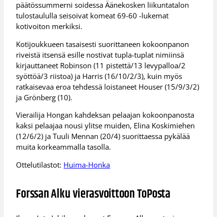
päätössummerni soidessa Äänekosken liikuntatalon
tulostaululla seisoivat komeat 69-60 -lukemat
kotivoiton merkiksi.
Kotijoukkueen tasaisesti suorittaneen kokoonpanon
riveistä itsensä esille nostivat tupla-tuplat nimiinsä
kirjauttaneet Robinson (11 pistettä/13 levypalloa/2
syöttöä/3 riistoa) ja Harris (16/10/2/3), kuin myös
ratkaisevaa eroa tehdessä loistaneet Houser (15/9/3/2)
ja Grönberg (10).
Vierailija Hongan kahdeksan pelaajan kokoonpanosta
kaksi pelaajaa nousi ylitse muiden, Elina Koskimiehen
(12/6/2) ja Tuuli Mennan (20/4) suorittaessa pykälää
muita korkeammalla tasolla.
Ottelutilastot:
Huima-Honka
Forssan Alku vierasvoittoon ToPosta