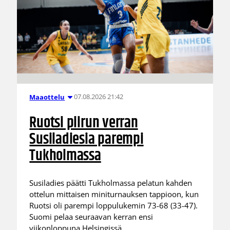
07.08.2026 21:42
Maaottelu
Ruotsi piirun verran
Susiladiesia parempi
Tukholmassa
Susiladies päätti Tukholmassa pelatun kahden
ottelun mittaisen miniturnauksen tappioon, kun
Ruotsi oli parempi loppulukemin 73-68 (33-47).
Suomi pelaa seuraavan kerran ensi
viikonloppuna Helsingissä.