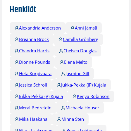
Henkilöt
Alexandria Anderson
Anni Jämsä
Breanna Brock
Camilla Grönberg
Chandra Harris
Chelsea Douglas
Dionne Pounds
Elena Melto
Heta Korpivaara
Jasmine Gill
Jessica Schroll
Jukka-Pekka (JP) Kujala
Jukka-Pekka (V) Kujala
Kenya Robinson
Meral Bedretdin
Michaela Houser
Mika Haakana
Minna Sten
Niina Laaksonen
Roosa Lehtoranta