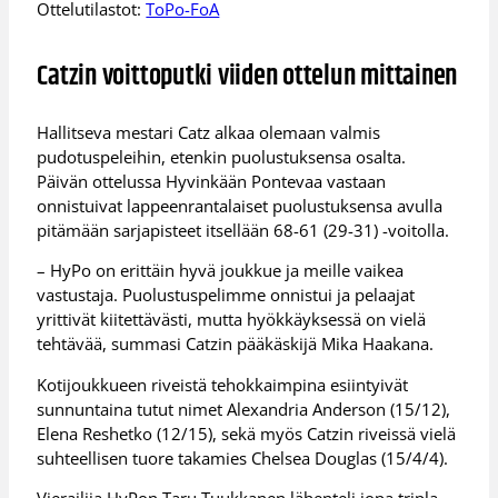
Ottelutilastot:
ToPo-FoA
Catzin voittoputki viiden ottelun mittainen
Hallitseva mestari Catz alkaa olemaan valmis
pudotuspeleihin, etenkin puolustuksensa osalta.
Päivän ottelussa Hyvinkään Pontevaa vastaan
onnistuivat lappeenrantalaiset puolustuksensa avulla
pitämään sarjapisteet itsellään 68-61 (29-31) -voitolla.
– HyPo on erittäin hyvä joukkue ja meille vaikea
vastustaja. Puolustuspelimme onnistui ja pelaajat
yrittivät kiitettävästi, mutta hyökkäyksessä on vielä
tehtävää, summasi Catzin pääkäskijä Mika Haakana.
Kotijoukkueen riveistä tehokkaimpina esiintyivät
sunnuntaina tutut nimet Alexandria Anderson (15/12),
Elena Reshetko (12/15), sekä myös Catzin riveissä vielä
suhteellisen tuore takamies Chelsea Douglas (15/4/4).