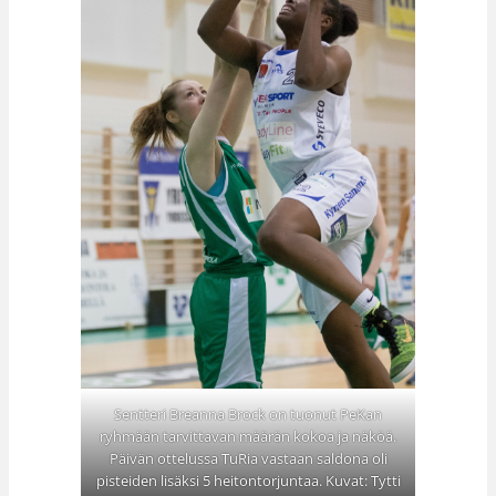
Sentteri Breanna Brock on tuonut PeKan
ryhmään tarvittavan määrän kokoa ja näköä.
Päivän ottelussa TuRia vastaan saldona oli
pisteiden lisäksi 5 heitontorjuntaa. Kuvat: Tytti