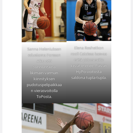
Elena Reshetkon
Sanna Heleniuksen
rooli Catzissa kasvaa
edustama Forssan
mitä pidemmälle
Alku otti
kevät etenee. Päivän
sunnuntaina
HyPo-voitosta
likimain varman
saldona tupla-tupla.
kiinnityksen
pudotuspelipaikkaa
n vierasvoitolla
ToPosta.