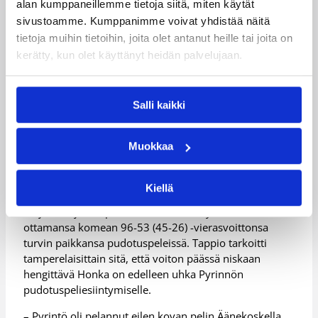
alan kumppaneillemme tietoja siitä, miten käytät
(17/6/5 torjuntaa).
sivustoamme. Kumppanimme voivat yhdistää näitä
tietoja muihin tietoihin, joita olet antanut heille tai joita on
Riennon surullisen tappioputken jatkuessa, olivat
kerätty, kun olet käyttänyt heidän palvelujaan.
positiiviset esitykset Ida Myllyojalta (20/11/5 syöttöä)
ja Helmi Tuloselta (23/7) toivottuja ilon aiheita
turkulaisittain.
Salli kaikki
Ottelutilastot:
PeKa-TuRi
Muokkaa
Vimpelin Veto varmisti paikkansa
pudotuspeleissä
Kiellä
Sarjanousija Vimpelin Veto varmisti Pyrinnöstä
ottamansa komean 96-53 (45-26) -vierasvoittonsa
turvin paikkansa pudotuspeleissä. Tappio tarkoitti
tamperelaisittain sitä, että voiton päässä niskaan
hengittävä Honka on edelleen uhka Pyrinnön
pudotuspeliesiintymiselle.
– Pyrintö oli pelannut eilen kovan pelin Äänekoskella,