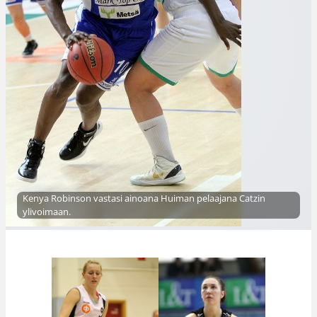
Kenya Robinson vastasi ainoana Huiman pelaajana Catzin
ylivoimaan.