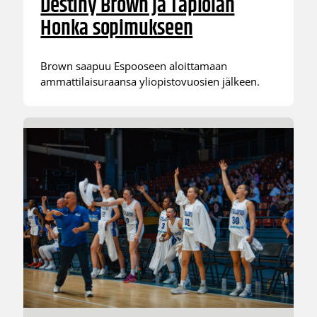
Destiny Brown ja Tapiolan
Honka sopimukseen
Brown saapuu Espooseen aloittamaan
ammattilaisuraansa yliopistovuosien jälkeen.