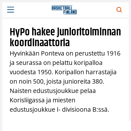
Siirry
sisältöön
HyPo hakee junioritoiminnan
koordinaattoria
Hyvinkään Ponteva on perustettu 1916
ja seurassa on pelattu koripalloa
vuodesta 1950. Koripallon harrastajia
on noin 500, joista junioreita 380.
Naisten edustusjoukkue pelaa
Korisliigassa ja miesten
edustusjoukkue I- divisioona B:ssä.