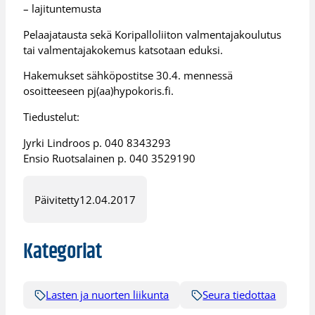
– lajituntemusta
Pelaajatausta sekä Koripalloliiton valmentajakoulutus
tai valmentajakokemus katsotaan eduksi.
Hakemukset sähköpostitse 30.4. mennessä
osoitteeseen pj(aa)hypokoris.fi.
Tiedustelut:
Jyrki Lindroos p. 040 8343293
Ensio Ruotsalainen p. 040 3529190
Päivitetty
12.04.2017
Kategoriat
Lasten ja nuorten liikunta
Seura tiedottaa