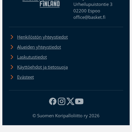
Urheilupuistontie 3
02200 Espoo
office@basket.fi
Henkilöstön yhteystiedot
Alueiden yhteystiedot
Laskutustiedot
Käyttöehdot ja tietosuoja
Evästeet
© Suomen Koripalloliitto ry 2026