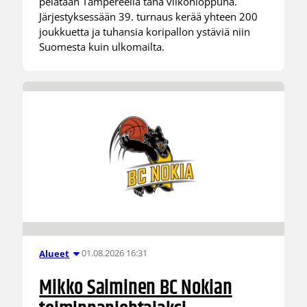
pelataan Tampereella tänä viikonloppuna.
Järjestyksessään 39. turnaus kerää yhteen 200
joukkuetta ja tuhansia koripallon ystäviä niin
Suomesta kuin ulkomailta.
01.08.2026 16:31
Alueet
Mikko Salminen BC Nokian