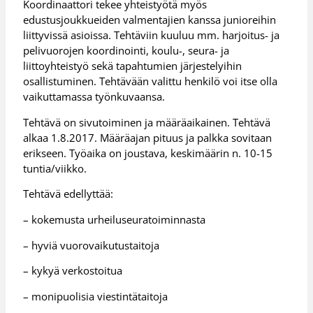
Koordinaattori tekee yhteistyötä myös
edustusjoukkueiden valmentajien kanssa junioreihin
liittyvissä asioissa. Tehtäviin kuuluu mm. harjoitus- ja
pelivuorojen koordinointi, koulu-, seura- ja
liittoyhteistyö sekä tapahtumien järjestelyihin
osallistuminen. Tehtävään valittu henkilö voi itse olla
vaikuttamassa työnkuvaansa.
Tehtävä on sivutoiminen ja määräaikainen. Tehtävä
alkaa 1.8.2017. Määräajan pituus ja palkka sovitaan
erikseen. Työaika on joustava, keskimäärin n. 10-15
tuntia/viikko.
Tehtävä edellyttää:
– kokemusta urheiluseuratoiminnasta
– hyviä vuorovaikutustaitoja
– kykyä verkostoitua
– monipuolisia viestintätaitoja