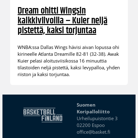
Dream ohitti Wingsin
kalkkiviivoilla – Kuier neljä
pistettä, kaksi torjuntaa
WNBA:ssa Dallas Wings hävisi aivan lopussa ohi
kirineelle Atlanta Dreamille 82-81 (32-38). Awak
Kuier pelasi aloitusviisikossa 16 minuuttia
tilastoiden neljä pistettä, kaksi levypalloa, yhden
riiston ja kaksi torjuntaa.
Suomen
Koripalloliitto
Urheilupuistontie 3
02200 Espoo
office@basket.fi