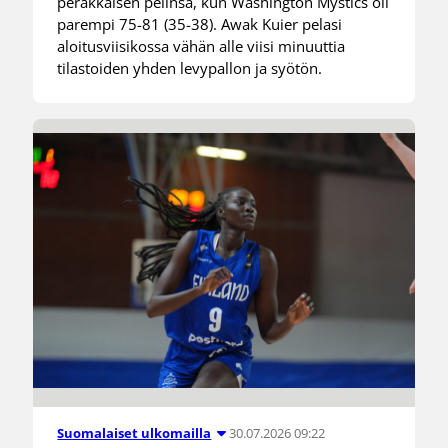
peräkkäisen pelinsä, kun Washington Mystics oli
parempi 75-81 (35-38). Awak Kuier pelasi
aloitusviisikossa vähän alle viisi minuuttia
tilastoiden yhden levypallon ja syötön.
30.07.2026 09:22
Suomalaiset ulkomailla