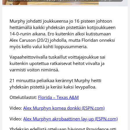
Murphy johdatti joukkueensa jo 16 pisteen johtoon
heittämällä kaikki yhdeksän pistettään kotijoukkueen
14-0-runin aikana. Ero kuitenkin alkoi kutistumaan
Alex Caruson (20/2) johdolla, mutta Floridan onneksi
myös kello valui kohti loppusummeria.
Vapaaheittoviivalla tuskaillut voittajajoukkue sai
kuitenkin upotettua ratkaisevat heitot viivalta ja
varmisti voiton nimiinsä.
21 minuuttia peliaikaa kerännyt Murphy heitti
yhdeksän pistettä ja keräsi kaksi levypalloa.
Ottelutilastot:
Florida – Texas A&M
Video:
Alex Murphyn komea donkki (ESPN.com)
Video:
Alex Murphyn akrobaattinen lay-up (ESPN.com)
Yhdeksän edellistä otteluaan hävinnyt Providence otti