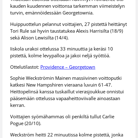
kauden kuudennen voittonsa tarkemman viimeistelyn
turvin, emännöidessään Georgetownia.
Huippuottelun pelannut voittajien, 27 pistettä heittänyt
Tori Rule sai hyvin taustatukea Alexis Harrisilta (18/9)
sekä Alison Lewisilta (14/4).
Iiskola urakoi ottelussa 33 minuuttia ja keräsi 10
pistettä, kolme levypalloa ja jakoi neljä syöttöä.
Ottelutilastot:
Providence – Georgetown
Sophie Weckströmin Mainen massiivinen voittoputki
katkesi New Hampshiren vieraana luvuin 61-47.
Heittopelinsä kanssa tuskaillut vierasjoukkue onnistui
pääsemään ottelussa vapaaheittoviivalle ainoastaan
kerran.
Voittajien syömähammas oli penkiltä tullut Carlie
Pogue (20/10).
Weckström heitti 22 minuutissa kolme pistettä, jonka