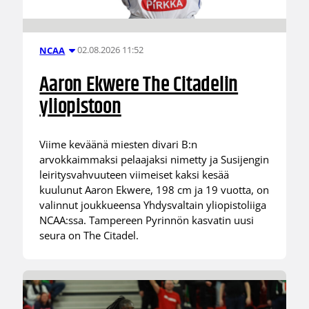
02.08.2026 11:52
NCAA
Aaron Ekwere The Citadelin
yliopistoon
Viime keväänä miesten divari B:n
arvokkaimmaksi pelaajaksi nimetty ja Susijengin
leiritysvahvuuteen viimeiset kaksi kesää
kuulunut Aaron Ekwere, 198 cm ja 19 vuotta, on
valinnut joukkueensa Yhdysvaltain yliopistoliiga
NCAA:ssa. Tampereen Pyrinnön kasvatin uusi
seura on The Citadel.