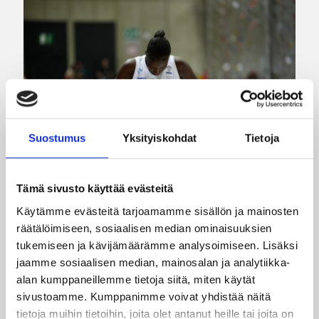
Suostumus
Yksityiskohdat
Tietoja
Tämä sivusto käyttää evästeitä
03.08.2026 09:24
Suomalaiset ulkomailla
Käytämme evästeitä tarjoamamme sisällön ja mainosten
räätälöimiseen, sosiaalisen median ominaisuuksien
Dallas takaisin voittokantaan
tukemiseen ja kävijämäärämme analysoimiseen. Lisäksi
Connecticutin kustannuksella
jaamme sosiaalisen median, mainosalan ja analytiikka-
alan kumppaneillemme tietoja siitä, miten käytät
– Kuier kuusi pistettä
sivustoamme. Kumppanimme voivat yhdistää näitä
selkeässä voitossa
tietoja muihin tietoihin, joita olet antanut heille tai joita on