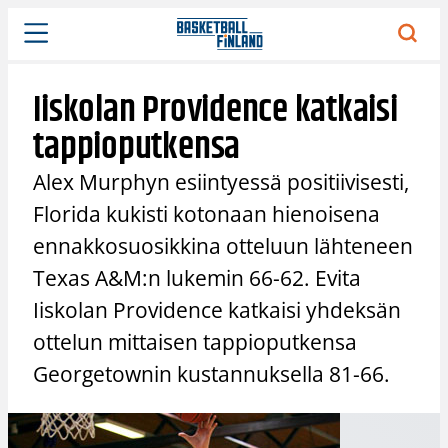
Siirry
sisältöön
Iiskolan Providence katkaisi
tappioputkensa
Alex Murphyn esiintyessä positiivisesti,
Florida kukisti kotonaan hienoisena
ennakkosuosikkina otteluun lähteneen
Texas A&M:n lukemin 66-62. Evita
Iiskolan Providence katkaisi yhdeksän
ottelun mittaisen tappioputkensa
Georgetownin kustannuksella 81-66.