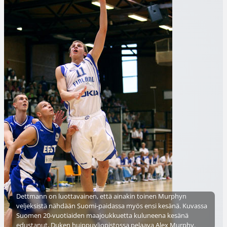
Dettmann on luottavainen, että ainakin toinen Murphyn
veljeksistä nähdään Suomi-paidassa myös ensi kesänä. Kuvassa
Suomen 20-vuotiaiden maajoukkuetta kuluneena kesänä
edustanut, Duken huippuyliopistossa pelaava Alex Murphy.