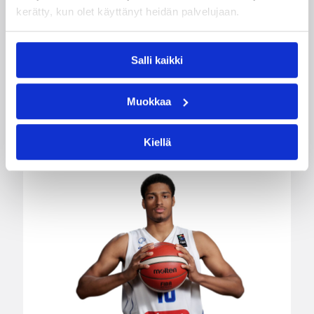
kerätty, kun olet käyttänyt heidän palvelujaan.
WNBA:ssa Dallas Wings palasi takaisin voittojen
tielle kahden tappion jälkeen, kun joukkue voitti
Salli kaikki
Connecticut Sunin 63-83 (37-48). Awak Kuier
pelasi vaihdosta kahdeksan ja puoli minuuttia
tilastoiden kuusi pistettä, kaksi levypalloa ja
Muokkaa
yhden torjunnan.
Kiellä