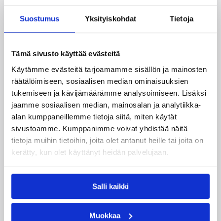
Haaste tarjoaa seuroille valmiin konseptin
innostaa mukaan uusia pelaajia ja syventää
Suostumus
Yksityiskohdat
Tietoja
yhteistyötä koulujen kanssa.
Tämä sivusto käyttää evästeitä
Käytämme evästeitä tarjoamamme sisällön ja mainosten
räätälöimiseen, sosiaalisen median ominaisuuksien
tukemiseen ja kävijämäärämme analysoimiseen. Lisäksi
jaamme sosiaalisen median, mainosalan ja analytiikka-
alan kumppaneillemme tietoja siitä, miten käytät
sivustoamme. Kumppanimme voivat yhdistää näitä
tietoja muihin tietoihin, joita olet antanut heille tai joita on
kerätty, kun olet käyttänyt heidän palvelujaan.
03.08.2026 15:25
Koripalloliitto
Salli kaikki
Game On – Markkinoinnin
mestariksi -koulutus
Muokkaa