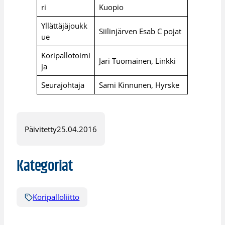
ri
Kuopio
Yllättäjäjoukk
Siilinjärven Esab C pojat
ue
Koripallotoimi
Jari Tuomainen, Linkki
ja
Seurajohtaja
Sami Kinnunen, Hyrske
Päivitetty
25.04.2016
Kategoriat
Koripalloliitto