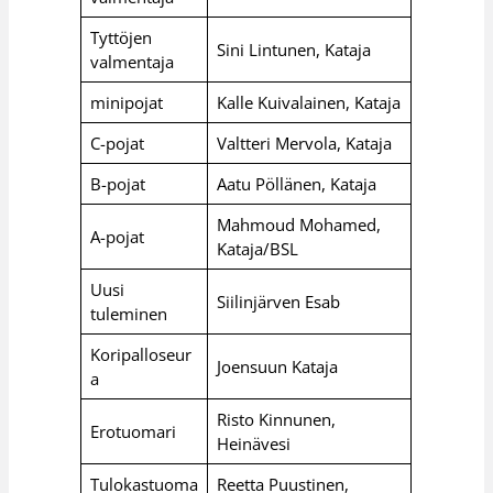
Tyttöjen
Sini Lintunen, Kataja
valmentaja
minipojat
Kalle Kuivalainen, Kataja
C-pojat
Valtteri Mervola, Kataja
B-pojat
Aatu Pöllänen, Kataja
Mahmoud Mohamed,
A-pojat
Kataja/BSL
Uusi
Siilinjärven Esab
tuleminen
Koripalloseur
Joensuun Kataja
a
Risto Kinnunen,
Erotuomari
Heinävesi
Tulokastuoma
Reetta Puustinen,