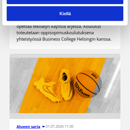
Koulutus tukee seuroja ja liikunta-alan yrityksiä
Kiellä
markkinoinnin ja myynnin kehittämisessä sekä
opettaa tekoälyn käyttöä arjessa. Koulutus
toteutetaan oppisopimuskoulutuksena
yhteistyössä Business College Helsingin kanssa.
01.07.2026 11:30
Alueen sarja