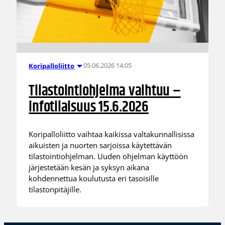
05.06.2026 14:05
Koripalloliitto
Tilastointiohjelma vaihtuu –
infotilaisuus 15.6.2026
Koripalloliitto vaihtaa kaikissa valtakunnallisissa
aikuisten ja nuorten sarjoissa käytettävän
tilastointiohjelman. Uuden ohjelman käyttöön
järjestetään kesän ja syksyn aikana
kohdennettua koulutusta eri tasoisille
tilastonpitäjille.