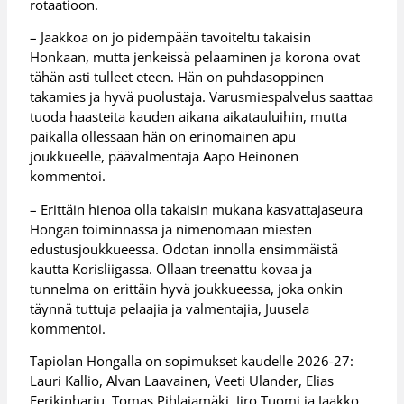
rotaatioon.
– Jaakkoa on jo pidempään tavoiteltu takaisin
Honkaan, mutta jenkeissä pelaaminen ja korona ovat
tähän asti tulleet eteen. Hän on puhdasoppinen
takamies ja hyvä puolustaja. Varusmiespalvelus saattaa
tuoda haasteita kauden aikana aikatauluihin, mutta
paikalla ollessaan hän on erinomainen apu
joukkueelle, päävalmentaja Aapo Heinonen
kommentoi.
– Erittäin hienoa olla takaisin mukana kasvattajaseura
Hongan toiminnassa ja nimenomaan miesten
edustusjoukkueessa. Odotan innolla ensimmäistä
kautta Korisliigassa. Ollaan treenattu kovaa ja
tunnelma on erittäin hyvä joukkueessa, joka onkin
täynnä tuttuja pelaajia ja valmentajia, Juusela
kommentoi.
Tapiolan Hongalla on sopimukset kaudelle 2026-27:
Lauri Kallio, Alvan Laavainen, Veeti Ulander, Elias
Eerikinharju, Tomas Pihlajamäki, Iiro Tuomi ja Jaakko