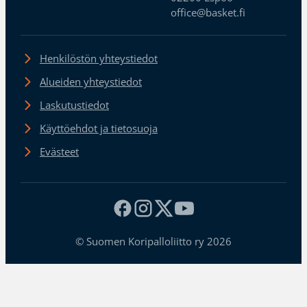
office@basket.fi
Henkilöstön yhteystiedot
Alueiden yhteystiedot
Laskutustiedot
Käyttöehdot ja tietosuoja
Evästeet
© Suomen Koripalloliitto ry 2026