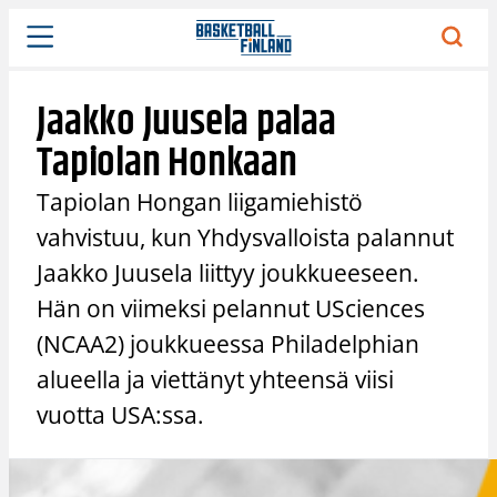
Siirry
sisältöön
Jaakko Juusela palaa
Tapiolan Honkaan
Tapiolan Hongan liigamiehistö
vahvistuu, kun Yhdysvalloista palannut
Jaakko Juusela liittyy joukkueeseen.
Hän on viimeksi pelannut USciences
(NCAA2) joukkueessa Philadelphian
alueella ja viettänyt yhteensä viisi
vuotta USA:ssa.