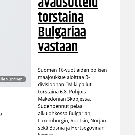
avausottelu
torstaina
Bulgariaa
vastaan
Suomen 16-vuotiaiden poikien
maajoukkue aloittaa B-
ille Vuorinen.
divisioonan EM-kilpailut
torstaina 6.8. Pohjois-
Makedonian Skopjessa.
Sudenpennut pelaa
alkulohkossa Bulgarian,
a
Luxemburgin, Ruotsin, Norjan
sekä Bosnia ja Hertsegovinan
kanssa.