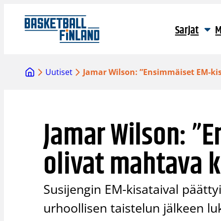
Siirry
sisältöön
Sarjat
M
Uutiset
Jamar Wilson: ”Ensimmäiset EM-ki
Jamar Wilson: ”
olivat mahtava 
Susijengin EM-kisataival päätt
urhoollisen taistelun jälkeen l