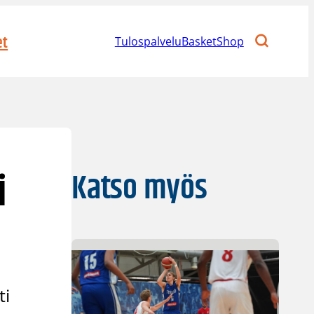
et
Tulospalvelu
BasketShop
i
Katso myös
ti