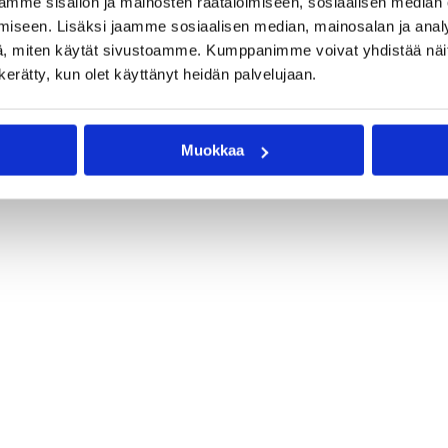
mme sisällön ja mainosten räätälöimiseen, sosiaalisen median
iseen. Lisäksi jaamme sosiaalisen median, mainosalan ja analy
, miten käytät sivustoamme. Kumppanimme voivat yhdistää näitä t
n kerätty, kun olet käyttänyt heidän palvelujaan.
Muokkaa