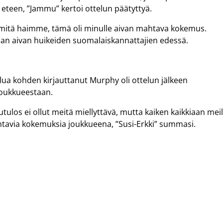
 eteen, ”Jammu” kertoi ottelun päätyttyä.
se mitä haimme, tämä oli minulle aivan mahtava kokemus.
n aivan huikeiden suomalaiskannattajien edessä.
elua kohden kirjauttanut Murphy oli ottelun jälkeen
 joukkueestaan.
utulos ei ollut meitä miellyttävä, mutta kaiken kaikkiaan meil
htavia kokemuksia joukkueena, ”Susi-Erkki” summasi.