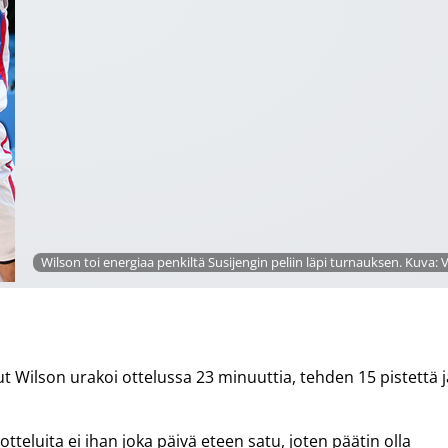
Wilson toi energiaa penkiltä Susijengin peliin läpi turnauksen. Kuva: V
Wilson urakoi ottelussa 23 minuuttia, tehden 15 pistettä j
 otteluita ei ihan joka päivä eteen satu, joten päätin olla