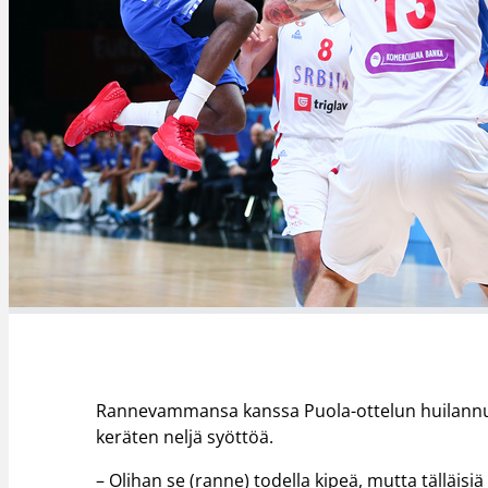
Rannevammansa kanssa Puola-ottelun huilannut 
keräten neljä syöttöä.
– Olihan se (ranne) todella kipeä, mutta tälläisiä