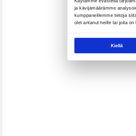
Käytämme evästeitä tarjoama
ja kävijämäärämme analysoim
kumppaneillemme tietoja siitä
olet antanut heille tai joita o
Kiellä