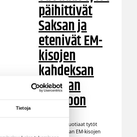
päihittivät
Saksan ja
etenivät EM-
kisojen
kahdeksan
parhaan
joukkoon
Tietoja
Suomen 18-vuotiaat tytöt
voittivat Saksan EM-kisojen