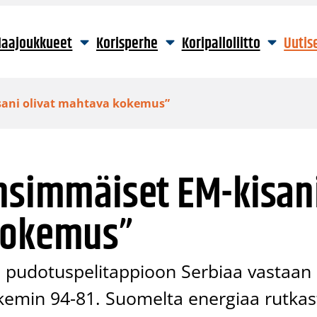
aajoukkueet
Korisperhe
Koripalloliitto
Uutis
sani olivat mahtava kokemus”
Ensimmäiset EM-kisan
kokemus”
yi pudotuspelitappioon Serbiaa vastaan
ukemin 94-81. Suomelta energiaa rutkas