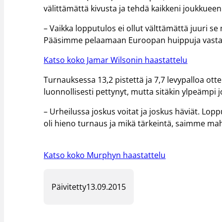
välittämättä kivusta ja tehdä kaikkeni joukkueen
– Vaikka lopputulos ei ollut välttämättä juuri 
Pääsimme pelaamaan Euroopan huippuja vastaa
Katso koko Jamar Wilsonin haastattelu
Turnauksessa 13,2 pistettä ja 7,7 levypalloa ott
luonnollisesti pettynyt, mutta sitäkin ylpeämpi
– Urheilussa joskus voitat ja joskus häviät. Lopp
oli hieno turnaus ja mikä tärkeintä, saimme ma
Katso koko Murphyn haastattelu
Päivitetty
13.09.2015