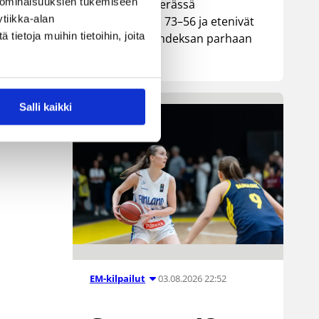
 ominaisuuksien tukemiseen
neljännesvälierässä
tiikka-alan
vakuuttavasti 73–56 ja etenivät
ietoja muihin tietoihin, joita
Euroopan kahdeksan parhaan
joukkoon.
Salli kaikki
03.08.2026 22:52
EM-kilpailut