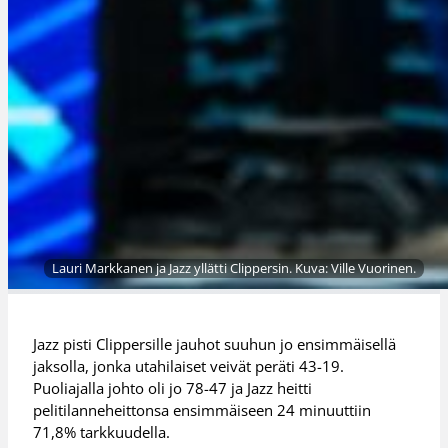
Lauri Markkanen ja Jazz yllätti Clippersin. Kuva: Ville Vuorinen.
Jazz pisti Clippersille jauhot suuhun jo ensimmäisellä
jaksolla, jonka utahilaiset veivät peräti 43-19.
Puoliajalla johto oli jo 78-47 ja Jazz heitti
pelitilanneheittonsa ensimmäiseen 24 minuuttiin
71,8% tarkkuudella.