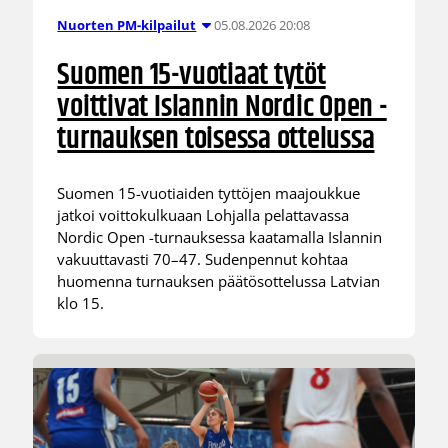
05.08.2026 20:08
Nuorten PM-kilpailut
Suomen 15-vuotiaat tytöt
voittivat Islannin Nordic Open -
turnauksen toisessa ottelussa
Suomen 15-vuotiaiden tyttöjen maajoukkue
jatkoi voittokulkuaan Lohjalla pelattavassa
Nordic Open -turnauksessa kaatamalla Islannin
vakuuttavasti 70–47. Sudenpennut kohtaa
huomenna turnauksen päätösottelussa Latvian
klo 15.