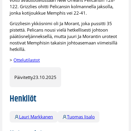
122. Grizzlies ohitti Pelicansin kolmannella jaksolla,
jonka kotijoukkue Memphis vei 22-41.
Grizzliesin ykkösnimi oli Ja Morant, joka pussitti 35
pistettä. Pelicans nousi vielä hetkellisesti johtoon
päätösneljänneksellä, mutta juuri Ja Morantin uroteot
nostivat Memphisin takaisin johtoasemaan viimeisillä
hetkillä.
>
Ottelutilastot
Päivitetty
23.10.2025
Henkilöt
Lauri Markkanen
Tuomas Iisalo