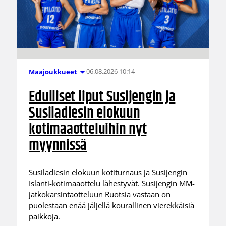
06.08.2026 10:14
Maajoukkueet
Edulliset liput Susijengin ja
Susiladiesin elokuun
kotimaaotteluihin nyt
myynnissä
Susiladiesin elokuun kotiturnaus ja Susijengin
Islanti-kotimaaottelu lähestyvät. Susijengin MM-
jatkokarsintaotteluun Ruotsia vastaan on
puolestaan enää jäljellä kourallinen vierekkäisiä
paikkoja.