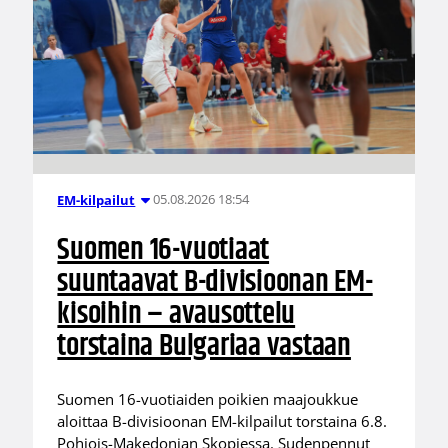
05.08.2026 18:54
EM-kilpailut
Suomen 16-vuotiaat
suuntaavat B-divisioonan EM-
kisoihin – avausottelu
torstaina Bulgariaa vastaan
Suomen 16-vuotiaiden poikien maajoukkue
aloittaa B-divisioonan EM-kilpailut torstaina 6.8.
Pohjois-Makedonian Skopjessa. Sudenpennut