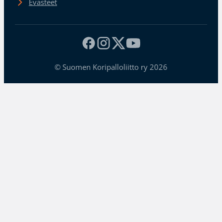
Evästeet
© Suomen Koripalloliitto ry 2026