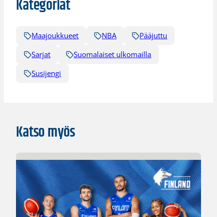
Kategoriat
Maajoukkueet
NBA
Pääjuttu
Sarjat
Suomalaiset ulkomailla
Susijengi
Katso myös