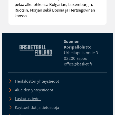
pelaa alkulohkossa Bulgarian, Luxemburgin,
Ruotsin, Norjan sekä Bosnia ja Hertsegovinan
kanssa.
Suomen
Koripalloliitto
Urheilupuistontie 3
02200 Espoo
office@basket.fi
Henkilöstön yhteystiedot
Alueiden yhteystiedot
Laskutustiedot
Käyttöehdot ja tietosuoja