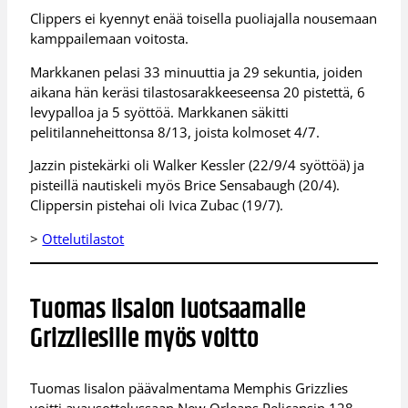
Clippers ei kyennyt enää toisella puoliajalla nousemaan
kamppailemaan voitosta.
Markkanen pelasi 33 minuuttia ja 29 sekuntia, joiden
aikana hän keräsi tilastosarakkeeseensa 20 pistettä, 6
levypalloa ja 5 syöttöä. Markkanen säkitti
pelitilanneheittonsa 8/13, joista kolmoset 4/7.
Jazzin pistekärki oli Walker Kessler (22/9/4 syöttöä) ja
pisteillä nautiskeli myös Brice Sensabaugh (20/4).
Clippersin pistehai oli Ivica Zubac (19/7).
>
Ottelutilastot
Tuomas Iisalon luotsaamalle
Grizzliesille myös voitto
Tuomas Iisalon päävalmentama Memphis Grizzlies
voitti avausottelussaan New Orleans Pelicansin 128-