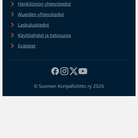
Henkilöstön yhteystiedot
Alueiden yhteystiedot
Laskutustiedot
Käyttöehdot ja tietosuoja
Evästeet
© Suomen Koripalloliitto ry 2026