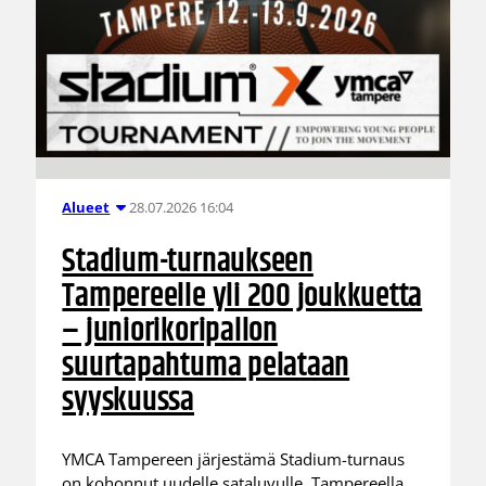
28.07.2026 16:04
Alueet
Stadium-turnaukseen
Tampereelle yli 200 joukkuetta
– juniorikoripallon
suurtapahtuma pelataan
syyskuussa
YMCA Tampereen järjestämä Stadium-turnaus
on kohonnut uudelle sataluvulle. Tampereella