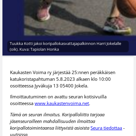
Tuukka Kotti jakoi koripallokasvattajapalkinnon Harri Jokelalle
(oik). Kuva: Tapiolan Honka
Kaukasten Voima ry järjestää 25:nnen peräkkäisen
katukoristapahtuman 5.8.2023 alkaen klo 10:00
osoitteessa Jyväkuja 13 05400 Jokela.
Ilmoittautuminen on avattu seuran kotisivuilla
osoitteessa
www.kaukastenvoima.net
.
Tämä on seuran ilmoitus. Koripalloliitto tarjoaa
jäsenseuroilleen mahdollisuuden ilmoittaa
koripallotoimintaansa liittyvistä asioista
Seura tiedottaa
-
uutisissa.