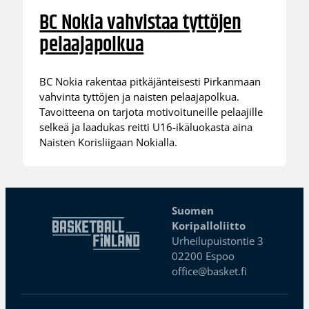
BC Nokia vahvistaa tyttöjen
pelaajapolkua
BC Nokia rakentaa pitkäjänteisesti Pirkanmaan
vahvinta tyttöjen ja naisten pelaajapolkua.
Tavoitteena on tarjota motivoituneille pelaajille
selkeä ja laadukas reitti U16-ikäluokasta aina
Naisten Korisliigaan Nokialla.
Suomen
Koripalloliitto
Urheilupuistontie 3
02200 Espoo
office@basket.fi