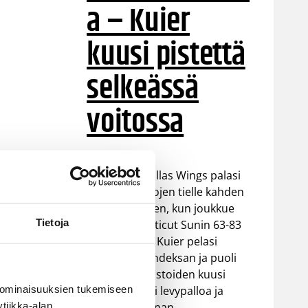
a – Kuier
kuusi pistettä
selkeässä
voitossa
WNBA:ssa Dallas Wings palasi
takaisin voittojen tielle kahden
tappion jälkeen, kun joukkue
Tietoja
voitti Connecticut Sunin 63-83
(37-48). Awak Kuier pelasi
vaihdosta kahdeksan ja puoli
minuuttia tilastoiden kuusi
 ominaisuuksien tukemiseen
pistettä, kaksi levypalloa ja
tiikka-alan
yhden torjunnan.