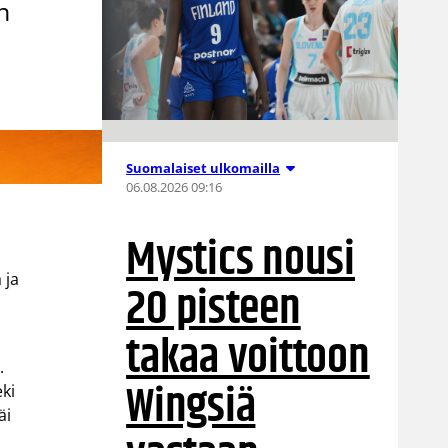
n
Suomalaiset ulkomailla
06.08.2026 09:16
Mystics nousi
 ja
20 pisteen
takaa voittoon
.
Wingsiä
eki
äi