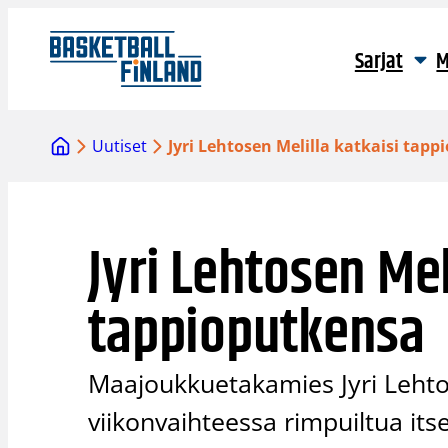
Siirry
sisältöön
Sarjat
M
Uutiset
Jyri Lehtosen Melilla katkaisi tap
Jyri Lehtosen Mel
tappioputkensa
Maajoukkuetakamies Jyri Lehto
viikonvaihteessa rimpuiltua it