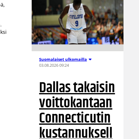
öä,
.
ksi
Suomalaiset ulkomailla
03.08.2026 09:24
Dallas takaisin
voittokantaan
Connecticutin
kustannuksell