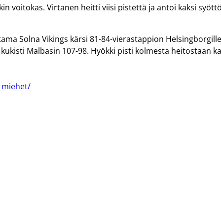
n voitokas. Virtanen heitti viisi pistettä ja antoi kaksi syött
.
ama Solna Vikings kärsi 81-84-vierastappion Helsingborgille
ukisti Malbasin 107-98. Hyökki pisti kolmesta heitostaan ka
t_miehet/