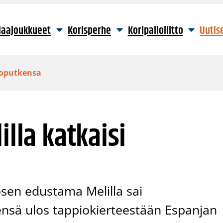
aajoukkueet
Korisperhe
Koripalloliitto
Uutis
pioputkensa
illa katkaisi
sen edustama Melilla sai
sensä ulos tappiokierteestään Espanjan