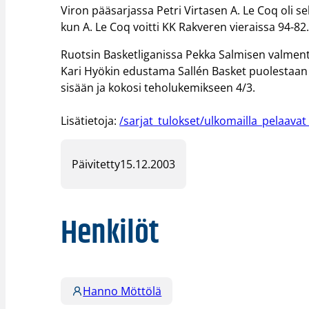
Viron pääsarjassa Petri Virtasen A. Le Coq oli seki
kun A. Le Coq voitti KK Rakveren vieraissa 94-82
Ruotsin Basketliganissa Pekka Salmisen valment
Kari Hyökin edustama Sallén Basket puolestaan k
sisään ja kokosi teholukemikseen 4/3.
Lisätietoja:
/sarjat_tulokset/ulkomailla_pelaava
Päivitetty
15.12.2003
Henkilöt
Hanno Möttölä