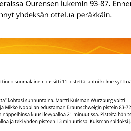
 vieraissa Ourensen lukemin 93-87. Enne
vinnyt yhdeksän ottelua peräkkäin.
ttinen suomalainen pussitti 11 pistettä, antoi kolme syöttöä
ta” kohtasi sunnuntaina. Martti Kuisman Würzburg voitti
 ja Mikko Noopilan edustaman Braunschweigin pistein 83-72
 näppeihinsä kuusi levypalloa 21 minuutissa. Pisteitä hän t
palloa ja teki yhden pisteen 13 minuutissa. Kuisman saldoksi j