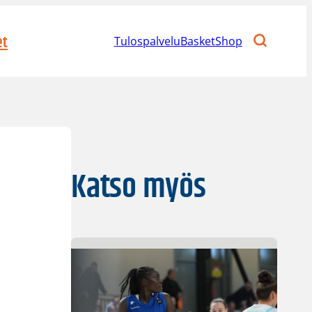
et
Tulospalvelu
BasketShop
Katso myös