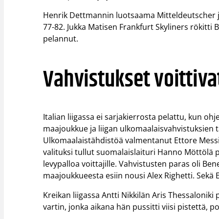
Henrik Dettmannin luotsaama Mitteldeutscher jo
77-82. Jukka Matisen Frankfurt Skyliners rökitti
pelannut.
Vahvistukset voittivat
Italian liigassa ei sarjakierrosta pelattu, kun ohj
maajoukkue ja liigan ulkomaalaisvahvistuksien t
Ulkomaalaistähdistöä valmentanut Ettore Messin
valituksi tullut suomalaislaituri Hanno Möttölä p
levypalloa voittajille. Vahvistusten paras oli Be
maajoukkueesta esiin nousi Alex Righetti. Sekä Ev
Kreikan liigassa Antti Nikkilän Aris Thessaloniki
vartin, jonka aikana hän pussitti viisi pistettä, poi