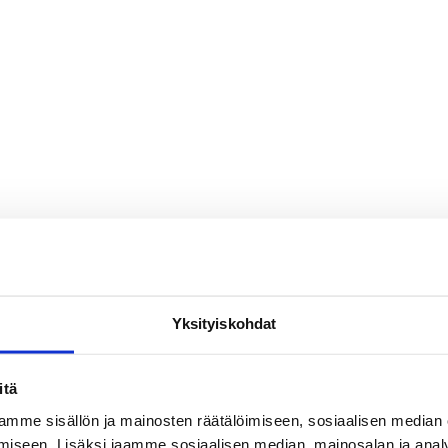
Yksityiskohdat
itä
mme sisällön ja mainosten räätälöimiseen, sosiaalisen median
iseen. Lisäksi jaamme sosiaalisen median, mainosalan ja analy