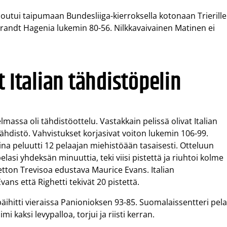
utui taipumaan Bundesliiga-kierroksella kotonaan Trierille
 Brandt Hagenia lukemin 80-56. Nilkkavaivainen Matinen ei
 Italian tähdistöpelin
elmassa oli tähdistöottelu. Vastakkain pelissä olivat Italian
ähdistö. Vahvistukset korjasivat voiton lukemin 106-99.
a peluutti 12 pelaajan miehistöään tasaisesti. Otteluun
elasi yhdeksän minuuttia, teki viisi pistettä ja riuhtoi kolme
netton Trevisoa edustava Maurice Evans. Italian
ans että Righetti tekivät 20 pistettä.
 päihitti vieraissa Panionioksen 93-85. Suomalaissentteri pela
mi kaksi levypalloa, torjui ja riisti kerran.