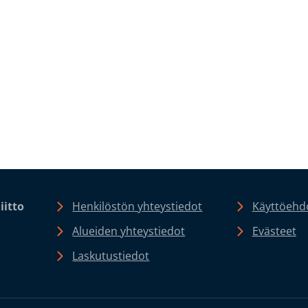
iitto
Henkilöstön yhteystiedot
Käyttöehdo
Alueiden yhteystiedot
Evästeet
Laskutustiedot