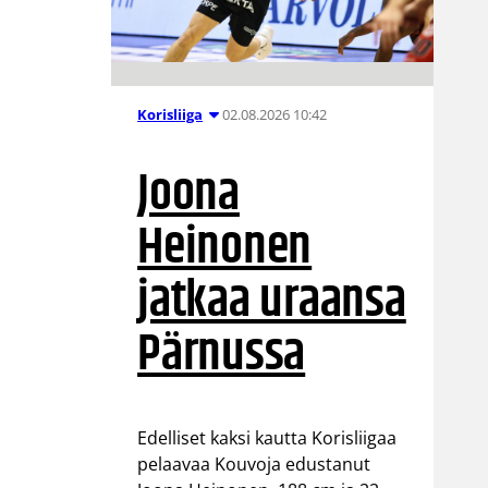
02.08.2026 10:42
Korisliiga
Joona
Heinonen
jatkaa uraansa
Pärnussa
Edelliset kaksi kautta Korisliigaa
pelaavaa Kouvoja edustanut