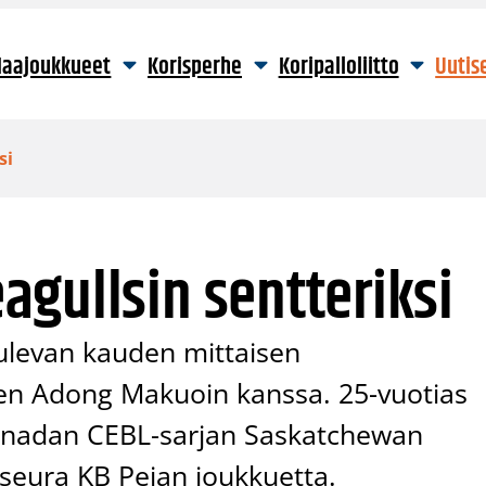
aajoukkueet
Korisperhe
Koripalloliitto
Uutis
si
gullsin sentteriksi
tulevan kauden mittaisen
en Adong Makuoin kanssa. 25-vuotias
Kanadan CEBL-sarjan Saskatchewan
isseura KB Pejan joukkuetta.