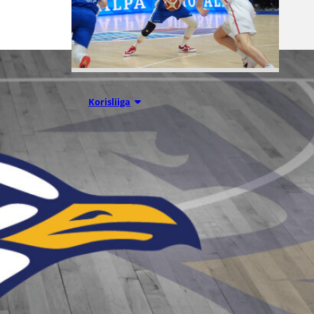
07.08.2026 09:23
Korisliiga
Daniel Dolenc
KTP-Basketin
haaviin
Dolenc on rakentanut pitkän
ammattilaisuran Suomen lisäksi
Ranskassa, Itävallassa,