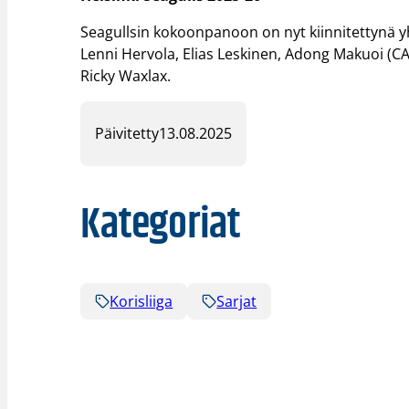
Seagullsin kokoonpanoon on nyt kiinnitettynä
Lenni Hervola, Elias Leskinen, Adong Makuoi (C
Ricky Waxlax.
Päivitetty
13.08.2025
Kategoriat
Korisliiga
Sarjat