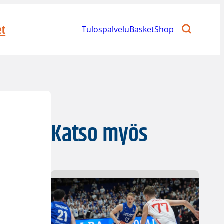
et
Tulospalvelu
BasketShop
Katso myös