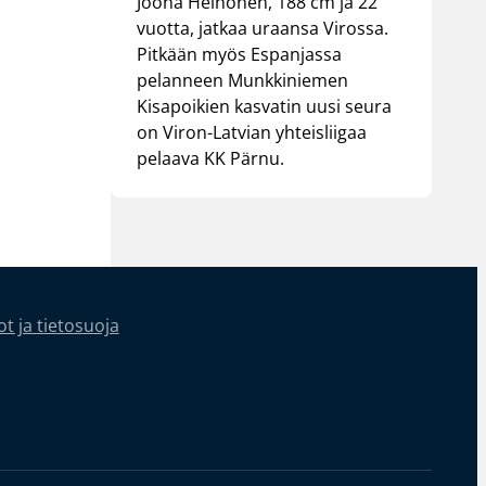
Joona Heinonen, 188 cm ja 22
vuotta, jatkaa uraansa Virossa.
Pitkään myös Espanjassa
pelanneen Munkkiniemen
Kisapoikien kasvatin uusi seura
on Viron-Latvian yhteisliigaa
pelaava KK Pärnu.
t ja tietosuoja