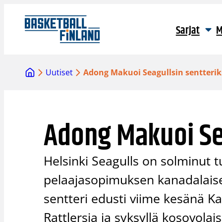
Siirry
sisältöön
Sarjat
M
Uutiset
Adong Makuoi Seagullsin sentterik
Adong Makuoi Sea
Helsinki Seagulls on solminut 
pelaajasopimuksen kanadalais
sentteri edusti viime kesänä 
Rattlersia ja syksyllä kosovola