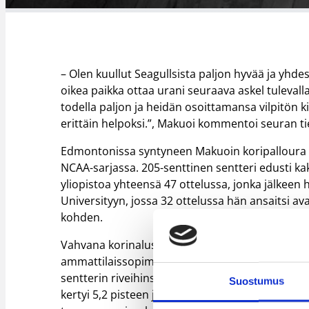
– Olen kuullut Seagullsista paljon hyvää ja yhd
oikea paikka ottaa urani seuraava askel tulevalla
todella paljon ja heidän osoittamansa vilpitön
erittäin helpoksi.”, Makuoi kommentoi seuran t
Edmontonissa syntyneen Makuoin koripalloura lä
NCAA-sarjassa. 205-senttinen sentteri edusti ka
yliopistoa yhteensä 47 ottelussa, jonka jälkeen h
Universityyn, jossa 32 ottelussa hän ansaitsi avau
kohden.
Vahvana korinaluspelaajana ja erinomaisena d
ammattilaissopimus syntyi kesällä 2023, jolloi
sentterin riveihinsä. 20 ottelussa hänet valittii
Suostumus
kertyi 5,2 pisteen ja 4,4 levypallon edestä ott