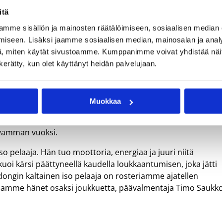
mi.
itä
 Rattlersissa ja olimme Kanadassa myös kämppäkavereita.
mme sisällön ja mainosten räätälöimiseen, sosiaalisen median
erityisesti Helsinkiä ja nyt kun tiedustelin häneltä
iseen. Lisäksi jaamme sosiaalisen median, mainosalan ja analy
hdottomasti sinetöi päätökseni tulla Helsinkiin, Makuoi kert
, miten käytät sivustoamme. Kumppanimme voivat yhdistää näitä t
n kerätty, kun olet käyttänyt heidän palvelujaan.
avan sopimuksen syksyksi Kyprokselle AEL Limassoliin, joss
Balkanin liigassa 10 ottelua (8,5 pistettä ja 4,7 levypalloa 
kautensa Euroopassa sujui hyvin ja hän jatkoi tasaisia
 ja yhden syöttöä ottelua kohden.
Muokkaa
Pejan joukkueeseen, jossa kausi jäi lopulta vain yhden
avamman vuoksi.
o pelaaja. Hän tuo moottoria, energiaa ja juuri niitä
kuoi kärsi päättyneellä kaudella loukkaantumisen, joka jätti
dongin kaltainen iso pelaaja on rosteriamme ajatellen
essamme hänet osaksi joukkuetta, päävalmentaja Timo Saukk