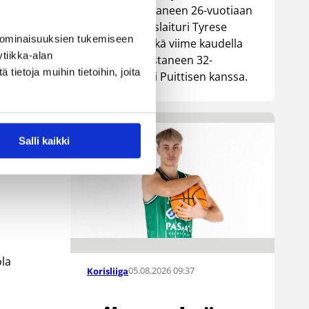
Lionsia edustaneen 26-vuotiaan
yhdysvaltalaislaituri Tyrese
 ominaisuuksien tukemiseen
Williamsin sekä viime kaudella
tiikka-alan
Kouvoja edustaneen 32-
oo.
ietoja muihin tietoihin, joita
vuotiaan Timi Puittisen kanssa.
a
/
Salli kaikki
ola
05.08.2026 09:37
Korisliiga