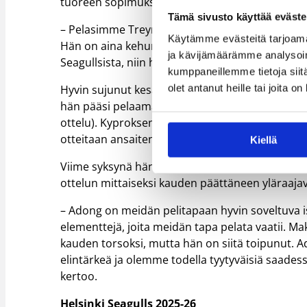
tuoreen sopimuksen Seagullsiin tehnyt Trey Nie
Tämä sivusto käyttää eväste
– Pelasimme Treyn kanssa kesällä 2023 yhdessä
Käytämme evästeitä tarjoama
Hän on aina kehunut minulle avoimesti Suomea ja 
ja kävijämäärämme analysoim
Seagullsista, niin hänen antama mielipiteensä e
kumppaneillemme tietoja siitä
olet antanut heille tai joita o
Hyvin sujunut kesä Kanadassa toi hänelle seura
hän pääsi pelaamaan maan pääsarjan lisäksi myös 
ottelu). Kyproksen sarjassa hänen ensimmäinen 
otteitaan ansaiten 11,9 pistettä, 6,6 levypalloa
Kiellä
Viime syksynä hän teki sopimuksen Kosovoon KB 
ottelun mittaiseksi kauden päättäneen yläraaj
– Adong on meidän pelitapaan hyvin soveltuva is
elementtejä, joita meidän tapa pelata vaatii. Ma
kauden torsoksi, mutta hän on siitä toipunut. A
elintärkeä ja olemme todella tyytyväisiä saad
kertoo.
Helsinki Seagulls 2025-26