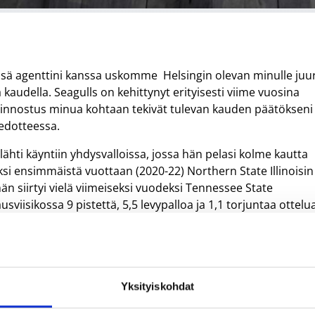
essä agenttini kanssa uskomme Helsingin olevan minulle juur
 kaudella. Seagulls on kehittynyt erityisesti viime vuosina
 kiinnostus minua kohtaan tekivät tulevan kauden päätökseni
iedotteessa.
hti käyntiin yhdysvalloissa, jossa hän pelasi kolme kautta
ksi ensimmäistä vuottaan (2020-22) Northern State Illinoisin
än siirtyi vielä viimeiseksi vuodeksi Tennessee State
sviisikossa 9 pistettä, 5,5 levypalloa ja 1,1 torjuntaa ottelu
onkkaajana profiloituneen Makuoin uran ensimmäinen
n Kanadan CEBL-joukkue Saskatchewan Rattlers värväsi nuor
n joukkueensa avausviisikkoon 12 ottelussa ja tehoja hänelle
Yksityiskohdat
elua kohden. Samaisessa joukkueessa pelasi myös niin ikään