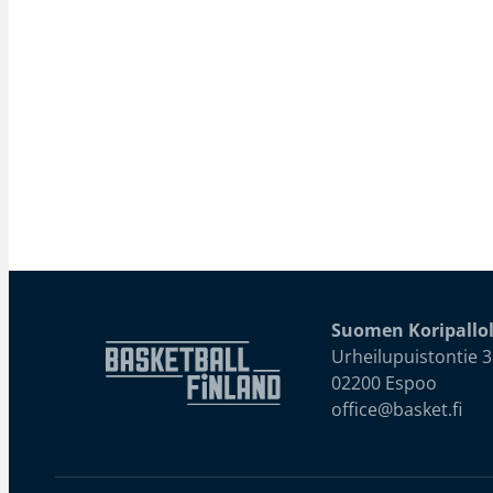
Suomen Koripallol
Urheilupuistontie 3
02200 Espoo
office@basket.fi