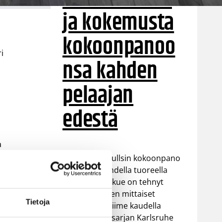
ja kokemusta
kokoonpanoo
i
nsa kahden
pelaajan
edestä
a
Helsinki Seagullsin kokoonpano
vahvistuu kahdella tuoreella
kasvolla. Joukkue on tehnyt
en
tulevan kauden mittaiset
Tietoja
sopimukset viime kaudella
Saksan ProA-sarjan Karlsruhe