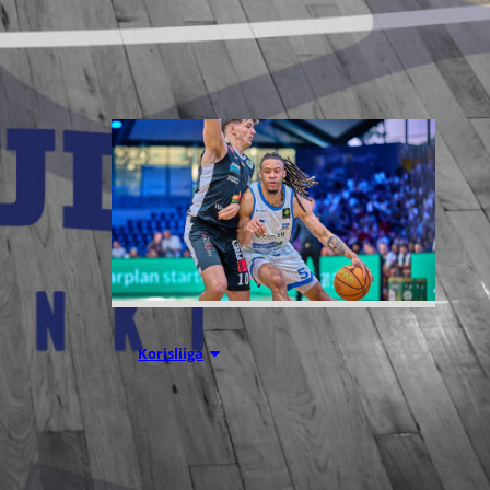
Liettuassa, Romaniassa,
Bosniassa ja viimeksi Islannissa.
05.08.2026 11:34
Korisliiga
Seagulls
hankki taitoa