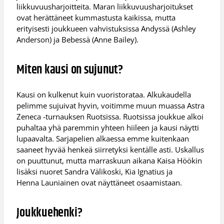
liikkuvuusharjoitteita. Maran liikkuvuusharjoitukset
ovat herättäneet kummastusta kaikissa, mutta
erityisesti joukkueen vahvistuksissa Andyssä (Ashley
Anderson) ja Bebessä (Anne Bailey).
Miten kausi on sujunut?
Kausi on kulkenut kuin vuoristorataa. Alkukaudella
pelimme sujuivat hyvin, voitimme muun muassa Astra
Zeneca -turnauksen Ruotsissa. Ruotsissa joukkue alkoi
puhaltaa yhä paremmin yhteen hiileen ja kausi näytti
lupaavalta. Sarjapelien alkaessa emme kuitenkaan
saaneet hyvää henkeä siirretyksi kentälle asti. Uskallus
on puuttunut, mutta marraskuun aikana Kaisa Höökin
lisäksi nuoret Sandra Välikoski, Kia Ignatius ja
Henna Launiainen ovat näyttäneet osaamistaan.
Joukkuehenki?