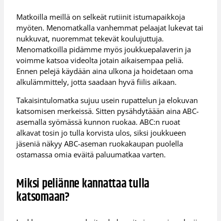
Matkoilla meillä on selkeät rutiinit istumapaikkoja
myöten. Menomatkalla vanhemmat pelaajat lukevat tai
nukkuvat, nuoremmat tekevät koulujuttuja.
Menomatkoilla pidämme myös joukkuepalaverin ja
voimme katsoa videolta jotain aikaisempaa peliä.
Ennen pelejä käydään aina ulkona ja hoidetaan oma
alkulämmittely, jotta saadaan hyvä fiilis aikaan.
Takaisintulomatka sujuu usein rupattelun ja elokuvan
katsomisen merkeissä. Sitten pysähdytäään aina ABC-
asemalla syömässä kunnon ruokaa. ABC:n ruoat
alkavat tosin jo tulla korvista ulos, siksi joukkueen
jäseniä näkyy ABC-aseman ruokakaupan puolella
ostamassa omia eväitä paluumatkaa varten.
Miksi peliänne kannattaa tulla
katsomaan?