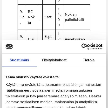
0
1
9.
BC
4:
Nokian
12
Nok
Catz
–
0
palloiluhalli
.
ia
0
1
9.
Espo
Hui
7:
Äänekosken
12
o
ma
–
0
liikuntatalo
.
Team
0
Suostumus
Yksityiskohdat
Tietoja
1
10
HNM
4:
Lappeenrann
.1
Catz
–
KY
0
an urheilutalo
2.
Tämä sivusto käyttää evästeitä
0
Käytämme evästeitä tarjoamamme sisällön ja mainosten
1
10
BC
räätälöimiseen, sosiaalisen median ominaisuuksien
PuH
7:
Myyrmäen
.1
Noki
tukemiseen ja kävijämäärämme analysoimiseen. Lisäksi
u
–
0
urheilutalo
2.
a
jaamme sosiaalisen median, mainosalan ja analytiikka-
0
alan kumppaneillemme tietoja siitä, miten käytät