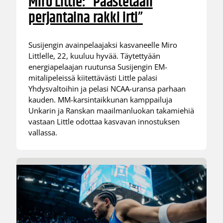
Miro Little: ”Päästetään
perjantaina rakki irti”
Susijengin avainpelaajaksi kasvaneelle Miro
Littlelle, 22, kuuluu hyvää. Täytettyään
energiapelaajan ruutunsa Susijengin EM-
mitalipeleissä kiitettävästi Little palasi
Yhdysvaltoihin ja pelasi NCAA-uransa parhaan
kauden. MM-karsintaikkunan kamppailuja
Unkarin ja Ranskan maailmanluokan takamiehiä
vastaan Little odottaa kasvavan innostuksen
vallassa.