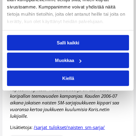
1
sivustoamme. Kumppanimme voivat yhdistää näitä
10
Huim
7:
Urheilutalo
tietoja muihin tietoihin, joita olet antanut heille tai joita on
.1
FoA
–
a
0
Feeniks
2.
kerätty, kun olet käyttänyt heidän palvelujaan.
0
Salli kaikki
HUOM! Suomen cup –finaali Espoo Team –
Äänekosken Huima pelataan Helsingin jäähallissa
klo 13:30 alkaen. Miesten finaali Lappeenrannan
Muokkaa
NMKY – Espoon Honka alkaa jäähallissa klo 16:00.
Ole mukana, kun cup-kannujen kohtalot
ratkeavat
! Lisätietoja >>
Kiellä
Kapteenin kynästä -haastattelusarja on osa naisten
koripallon teemavuoden kampanjaa. Kauden 2006-07
aikana jokaisen naisten SM-sarjajoukkueen kippari saa
vuoronsa kertoa joukkueen kuulumisia Koris.netin
lukijoille.
Lisätietoja:
/sarjat_tulokset/naisten_sm-sarja/