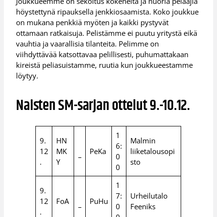
Joukkueemme on sekoitus kokeneita ja nuoria pelaajia
höystettynä ripauksella jenkkiosaamista. Koko joukkue
on mukana penkkiä myöten ja kaikki pystyvät
ottamaan ratkaisuja. Pelistämme ei puutu yritystä eikä
vauhtia ja vaarallisia tilanteita. Pelimme on
viihdyttävää katsottavaa pelillisesti, puhumattakaan
kireistä peliasuistamme, ruutia kun joukkueestamme
löytyy.
Naisten SM-sarjan ottelut 9.-10.12.
1
9.
HN
Malmin
6:
12
MK
PeKa
liiketalousopi
–
0
.
Y
sto
0
1
9.
7:
Urheilutalo
12
FoA
PuHu
–
0
Feeniks
.