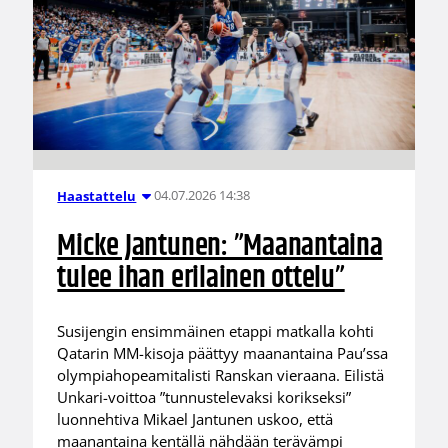
04.07.2026 14:38
Haastattelu
Micke Jantunen: ”Maanantaina
tulee ihan erilainen ottelu”
Susijengin ensimmäinen etappi matkalla kohti
Qatarin MM-kisoja päättyy maanantaina Pau’ssa
olympiahopeamitalisti Ranskan vieraana. Eilistä
Unkari-voittoa ”tunnustelevaksi korikseksi”
luonnehtiva Mikael Jantunen uskoo, että
maanantaina kentällä nähdään terävämpi