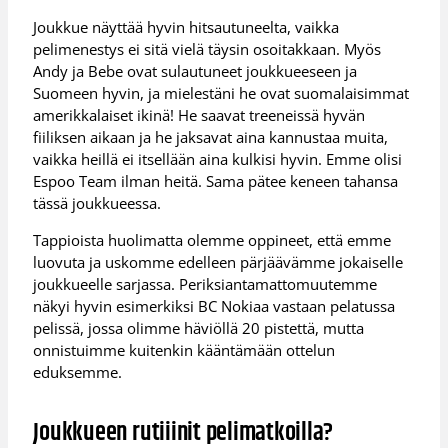
Joukkue näyttää hyvin hitsautuneelta, vaikka
pelimenestys ei sitä vielä täysin osoitakkaan. Myös
Andy ja Bebe ovat sulautuneet joukkueeseen ja
Suomeen hyvin, ja mielestäni he ovat suomalaisimmat
amerikkalaiset ikinä! He saavat treeneissä hyvän
fiiliksen aikaan ja he jaksavat aina kannustaa muita,
vaikka heillä ei itsellään aina kulkisi hyvin. Emme olisi
Espoo Team ilman heitä. Sama pätee keneen tahansa
tässä joukkueessa.
Tappioista huolimatta olemme oppineet, että emme
luovuta ja uskomme edelleen pärjäävämme jokaiselle
joukkueelle sarjassa. Periksiantamattomuutemme
näkyi hyvin esimerkiksi BC Nokiaa vastaan pelatussa
pelissä, jossa olimme häviöllä 20 pistettä, mutta
onnistuimme kuitenkin kääntämään ottelun
eduksemme.
Joukkueen rutiiinit pelimatkoilla?