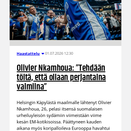
01.07.2026 12:30
Haastattelu
Olivier Nkamhoua: ”Tehdään
töitä, että ollaan perjantaina
valmiina”
Helsingin Käpylästä maailmalle lähtenyt Olivier
Nkamhoua, 26, pelasi itsensä suomalaisen
urheiluyleisön sydämiin viimeistään viime
kesän EM-kotikisoissa. Päättyneen kauden
aikana myös koripalloileva Eurooppa havahtui