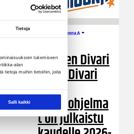
Tietoja
Miesten I divisioona A
21.07.2026 07:12
Miesten Divari
 ominaisuuksien tukemiseen
tiikka-alan
A:n ja Divari
ietoja muihin tietoihin, joita
B:n
otteluohjelma
Salli kaikki
t on julkaistu
kaudelle 2026-