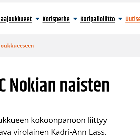
aajoukkueet
Korisperhe
Koripalloliitto
Uutis
 joukkueeseen
C Nokian naisten
oukkueen kokoonpanoon liittyy
va virolainen Kadri-Ann Lass.