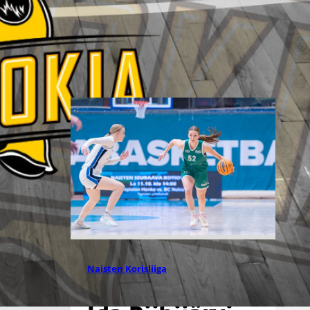
amerikkalaispelaaja Ayana
Emmanuelin kanssa. 25-vuotias
takapelaaja aloittaa neljännen
kautensa ammattilaiskentillä.
27.07.2026 12:09
Naisten Korisliiga