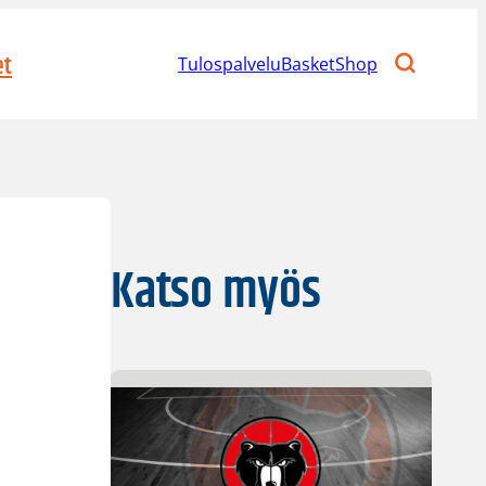
et
Tulospalvelu
BasketShop
Katso myös