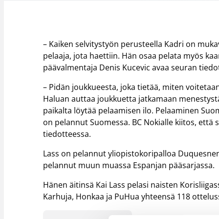
– Kaiken selvitystyön perusteella Kadri on muka
pelaaja, jota haettiin. Hän osaa pelata myös kaa
päävalmentaja Denis Kucevic avaa seuran tiedo
– Pidän joukkueesta, joka tietää, miten voitetaa
Haluan auttaa joukkuetta jatkamaan menestystä
paikalta löytää pelaamisen ilo. Pelaaminen Suome
on pelannut Suomessa. BC Nokialle kiitos, että 
tiedotteessa.
Lass on pelannut yliopistokoripalloa Duquesnen
pelannut muun muassa Espanjan pääsarjassa.
Hänen äitinsä Kai Lass pelasi naisten Korisliig
Karhuja, Honkaa ja PuHua yhteensä 118 ottelus