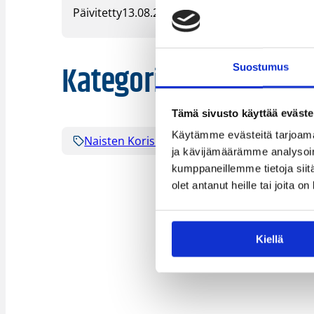
Päivitetty
13.08.2024
Kategoriat
Suostumus
Tämä sivusto käyttää eväste
Käytämme evästeitä tarjoama
Naisten Korisliiga
Sarjat
ja kävijämäärämme analysoim
kumppaneillemme tietoja siitä
olet antanut heille tai joita o
Kiellä