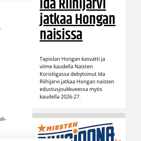
Ida Riihijärvi
jatkaa Hongan
naisissa
n
Tapiolan Hongan kasvatti ja
viime kaudella Naisten
i
Korisliigassa debytoinut Ida
Riihijärvi jatkaa Hongan naisten
edustusjoukkueessa myös
kaudella 2026-27.
li-