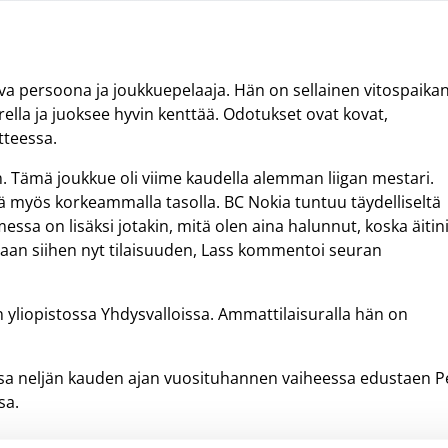
va persoona ja joukkuepelaaja. Hän on sellainen vitospaika
rella ja juoksee hyvin kenttää. Odotukset ovat kovat,
tteessa.
n. Tämä joukkue oli viime kaudella alemman liigan mestari.
 myös korkeammalla tasolla. BC Nokia tuntuu täydelliseltä
ssa on lisäksi jotakin, mitä olen aina halunnut, koska äitin
saan siihen nyt tilaisuuden, Lass kommentoi seuran
 yliopistossa Yhdysvalloissa. Ammattilaisuralla hän on
assa neljän kauden ajan vuosituhannen vaiheessa edustaen Pe
sa.