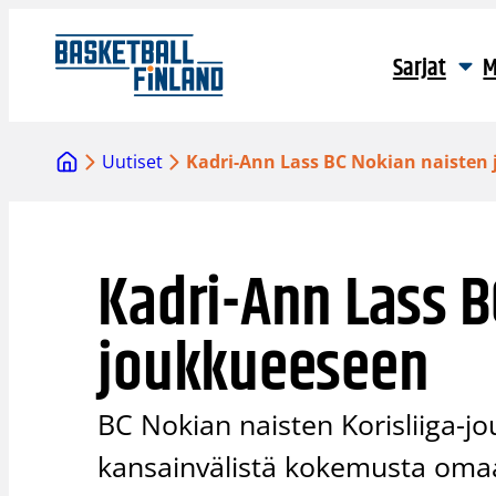
Siirry
sisältöön
Sarjat
M
Uutiset
Kadri-Ann Lass BC Nokian naisten
Kadri-Ann Lass B
joukkueeseen
BC Nokian naisten Korisliiga-j
kansainvälistä kokemusta omaa