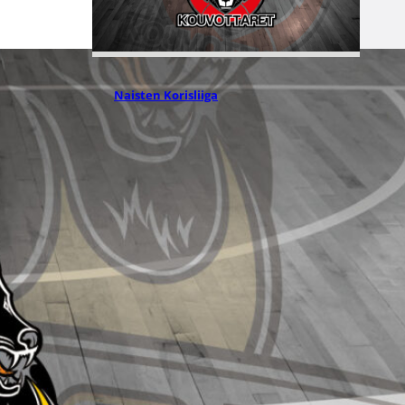
28.07.2026 15:59
Naisten Korisliiga
Ayana
Emmanuel
vahvistamaan
Kouvottaria
Kouvottaret on solminut 1-
vuotisen pelaajasopimuksen