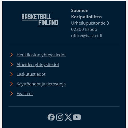
Suomen
Koripalloliitto
Urheilupuistontie 3
02200 Espoo
office@basket.fi
Henkilöstön yhteystiedot
Alueiden yhteystiedot
Laskutustiedot
Käyttöehdot ja tietosuoja
Evästeet