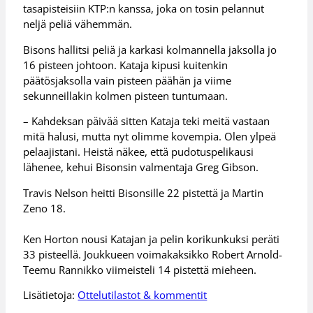
tasapisteisiin KTP:n kanssa, joka on tosin pelannut
neljä peliä vähemmän.
Bisons hallitsi peliä ja karkasi kolmannella jaksolla jo
16 pisteen johtoon. Kataja kipusi kuitenkin
päätösjaksolla vain pisteen päähän ja viime
sekunneillakin kolmen pisteen tuntumaan.
– Kahdeksan päivää sitten Kataja teki meitä vastaan
mitä halusi, mutta nyt olimme kovempia. Olen ylpeä
pelaajistani. Heistä näkee, että pudotuspelikausi
lähenee, kehui Bisonsin valmentaja Greg Gibson.
Travis Nelson heitti Bisonsille 22 pistettä ja Martin
Zeno 18.
Ken Horton nousi Katajan ja pelin korikunkuksi peräti
33 pisteellä. Joukkueen voimakaksikko Robert Arnold-
Teemu Rannikko viimeisteli 14 pistettä mieheen.
Lisätietoja:
Ottelutilastot & kommentit