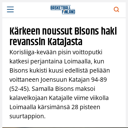
Siirry
sisältöön
Kärkeen noussut Bisons haki
revanssin Katajasta
Korisliiga-kevään pisin voittoputki
katkesi perjantaina Loimaalla, kun
Bisons kukisti kuusi edellistä peliään
voittaneen Joensuun Katajan 94-89
(52-45). Samalla Bisons maksoi
kalavelkojaan Katajalle viime viikolla
Loimaalla kärsimänsä 28 pisteen
suurtappion.