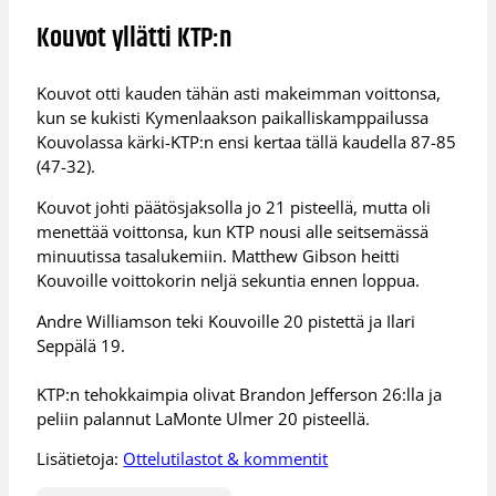
Kouvot yllätti KTP:n
Kouvot otti kauden tähän asti makeimman voittonsa,
kun se kukisti Kymenlaakson paikalliskamppailussa
Kouvolassa kärki-KTP:n ensi kertaa tällä kaudella 87-85
(47-32).
Kouvot johti päätösjaksolla jo 21 pisteellä, mutta oli
menettää voittonsa, kun KTP nousi alle seitsemässä
minuutissa tasalukemiin. Matthew Gibson heitti
Kouvoille voittokorin neljä sekuntia ennen loppua.
Andre Williamson teki Kouvoille 20 pistettä ja Ilari
Seppälä 19.
KTP:n tehokkaimpia olivat Brandon Jefferson 26:lla ja
peliin palannut LaMonte Ulmer 20 pisteellä.
Lisätietoja:
Ottelutilastot & kommentit