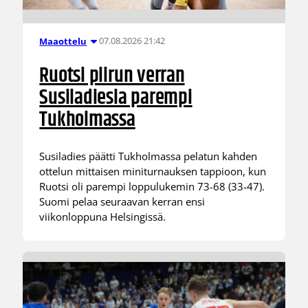
07.08.2026 21:42
Maaottelu
Ruotsi piirun verran
Susiladiesia parempi
Tukholmassa
Susiladies päätti Tukholmassa pelatun kahden
ottelun mittaisen miniturnauksen tappioon, kun
Ruotsi oli parempi loppulukemin 73-68 (33-47).
Suomi pelaa seuraavan kerran ensi
viikonloppuna Helsingissä.