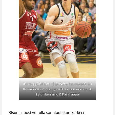
Ilari Seppälä heitti 19 pistettä, kun Kouvot vei
Kymenlaakson derbyn KTP:tä vastaan. Kuvat:
Tytti Nuoramo & Kai Kilappa.
Bisons nousi voitolla sarjataulukon kärkeen