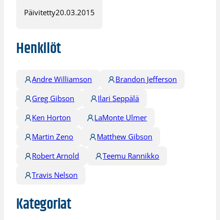
Päivitetty
20.03.2015
Henkilöt
Andre Williamson
Brandon Jefferson
Greg Gibson
Ilari Seppälä
Ken Horton
LaMonte Ulmer
Martin Zeno
Matthew Gibson
Robert Arnold
Teemu Rannikko
Travis Nelson
Kategoriat