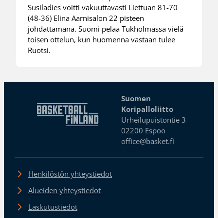
Susiladies voitti vakuuttavasti Liettuan 81-70
(48-36) Elina Aarnisalon 22 pisteen
johdattamana. Suomi pelaa Tukholmassa vielä
toisen ottelun, kun huomenna vastaan tulee
Ruotsi.
Suomen
Koripalloliitto
Urheilupuistontie 3
02200 Espoo
office@basket.fi
Henkilöstön yhteystiedot
Alueiden yhteystiedot
Laskutustiedot