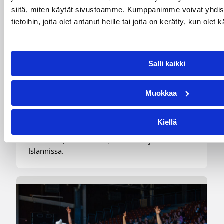
siitä, miten käytät sivustoamme. Kumppanimme voivat yhdistä
tietoihin, joita olet antanut heille tai joita on kerätty, kun ole
07.08.2026 09:23
Korisliiga
Salli kaikki
Daniel Dolenc KTP-Basketin
haaviin
Muokkaa
Dolenc on rakentanut pitkän ammattilaisuran
Kiellä
Suomen lisäksi Ranskassa, Itävallassa,
Liettuassa, Romaniassa, Bosniassa ja viimeksi
Islannissa.