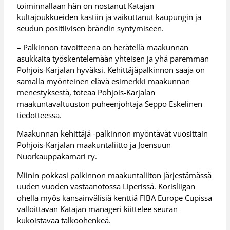
toiminnallaan hän on nostanut Katajan
kultajoukkueiden kastiin ja vaikuttanut kaupungin ja
seudun positiivisen brändin syntymiseen.
– Palkinnon tavoitteena on herätellä maakunnan
asukkaita työskentelemään yhteisen ja yhä paremman
Pohjois-Karjalan hyväksi. Kehittäjäpalkinnon saaja on
samalla myönteinen elävä esimerkki maakunnan
menestyksestä, toteaa Pohjois-Karjalan
maakuntavaltuuston puheenjohtaja Seppo Eskelinen
tiedotteessa.
Maakunnan kehittäjä -palkinnon myöntävät vuosittain
Pohjois-Karjalan maakuntaliitto ja Joensuun
Nuorkauppakamari ry.
Miinin pokkasi palkinnon maakuntaliiton järjestämässä
uuden vuoden vastaanotossa Liperissä. Korisliigan
ohella myös kansainvälisiä kenttiä FIBA Europe Cupissa
valloittavan Katajan manageri kiittelee seuran
kukoistavaa talkoohenkeä.