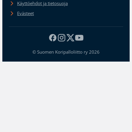
Käyttöehdot ja tietosuoja
Evästeet
© Suomen Koripalloliitto ry 2026