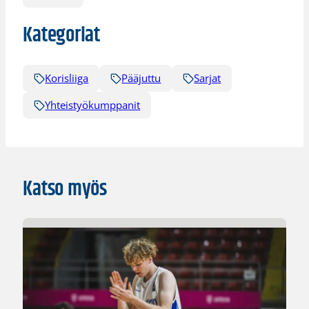
Kategoriat
Korisliiga
Pääjuttu
Sarjat
Yhteistyökumppanit
Katso myös