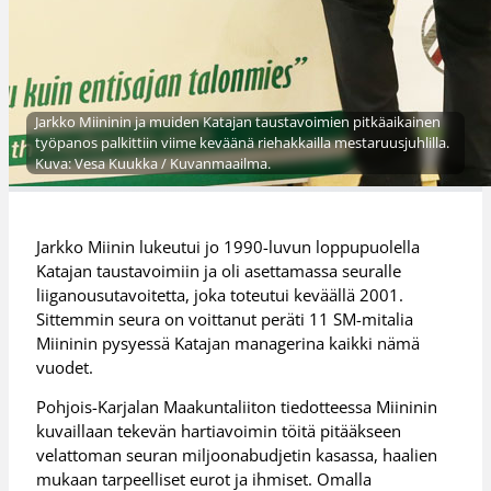
Jarkko Miininin ja muiden Katajan taustavoimien pitkäaikainen
työpanos palkittiin viime keväänä riehakkailla mestaruusjuhlilla.
Kuva: Vesa Kuukka / Kuvanmaailma.
Jarkko Miinin lukeutui jo 1990-luvun loppupuolella
Katajan taustavoimiin ja oli asettamassa seuralle
liiganousutavoitetta, joka toteutui keväällä 2001.
Sittemmin seura on voittanut peräti 11 SM-mitalia
Miininin pysyessä Katajan managerina kaikki nämä
vuodet.
Pohjois-Karjalan Maakuntaliiton tiedotteessa Miininin
kuvaillaan tekevän hartiavoimin töitä pitääkseen
velattoman seuran miljoonabudjetin kasassa, haalien
mukaan tarpeelliset eurot ja ihmiset. Omalla