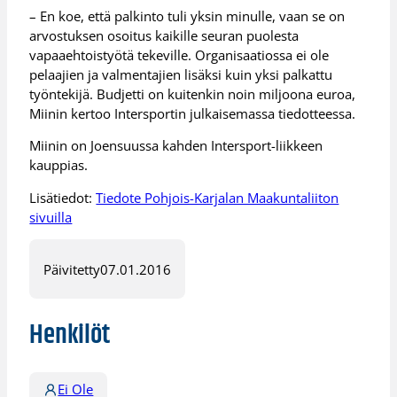
– En koe, että palkinto tuli yksin minulle, vaan se on
arvostuksen osoitus kaikille seuran puolesta
vapaaehtoistyötä tekeville. Organisaatiossa ei ole
pelaajien ja valmentajien lisäksi kuin yksi palkattu
työntekijä. Budjetti on kuitenkin noin miljoona euroa,
Miinin kertoo Intersportin julkaisemassa tiedotteessa.
Miinin on Joensuussa kahden Intersport-liikkeen
kauppias.
Lisätiedot:
Tiedote Pohjois-Karjalan Maakuntaliiton
sivuilla
Päivitetty
07.01.2016
Henkilöt
Ei Ole