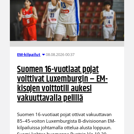
08.08.2026 00:37
EM-kilpailut
Suomen 16-vuotiaat pojat
voittivat Luxemburgin – EM-
kisojen voittotili aukesi
vakuuttavalla pelillä
Suomen 16-vuotiaat pojat ottivat vakuuttavan
85–45-voiton Luxemburgista B-divisioonan EM-
kilpailuissa johtamalla ottelua alusta loppuun.
Suomi kohtaa huomenna Ruotsin klo 19.30