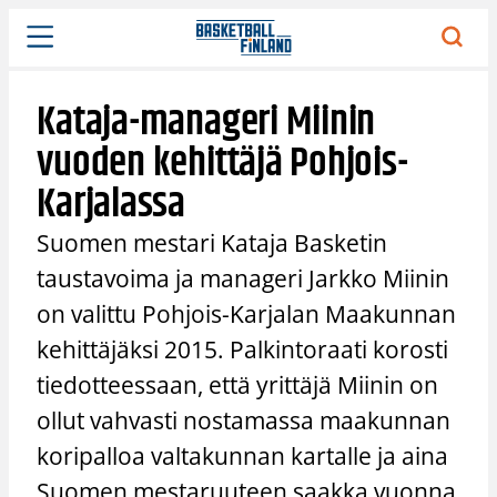
Siirry
sisältöön
Kataja-manageri Miinin
vuoden kehittäjä Pohjois-
Karjalassa
Suomen mestari Kataja Basketin
taustavoima ja manageri Jarkko Miinin
on valittu Pohjois-Karjalan Maakunnan
kehittäjäksi 2015. Palkintoraati korosti
tiedotteessaan, että yrittäjä Miinin on
ollut vahvasti nostamassa maakunnan
koripalloa valtakunnan kartalle ja aina
Suomen mestaruuteen saakka vuonna