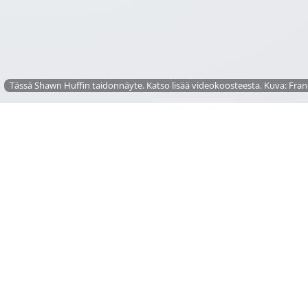
Tässä Shawn Huffin taidonnäyte. Katso lisää videokoosteesta. Kuva: Franc