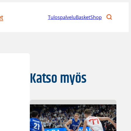
et
Tulospalvelu
BasketShop
Katso myös