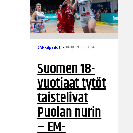
06.08.2026 21:24
EM-kilpailut
Suomen 18-
vuotiaat tytöt
taistelivat
Puolan nurin
– EM-