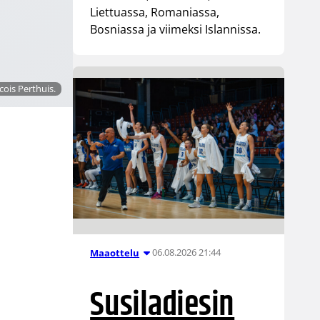
Liettuassa, Romaniassa,
Bosniassa ja viimeksi Islannissa.
ois Perthuis.
06.08.2026 21:44
Maaottelu
Susiladiesin