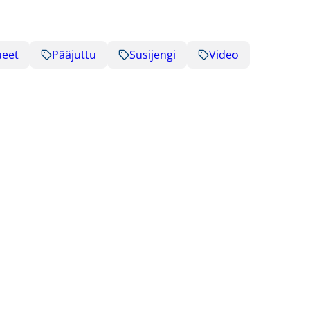
ueet
Pääjuttu
Susijengi
Video