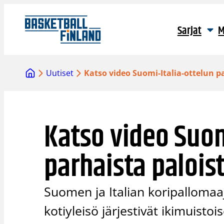
Siirry
sisältöön
Sarjat
M
Uutiset
Katso video Suomi-Italia-ottelun p
Katso video Suom
parhaista palois
Suomen ja Italian koripalloma
kotiyleisö järjestivät ikimuis