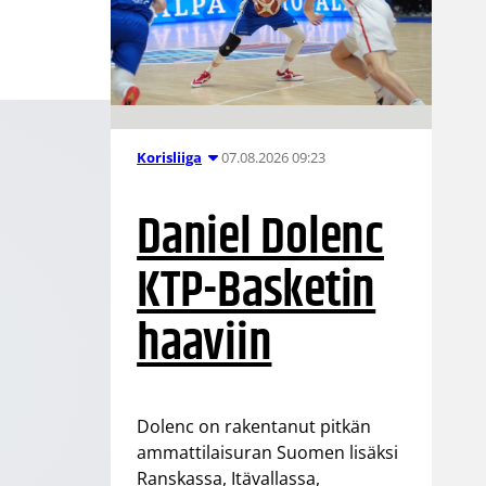
07.08.2026 09:23
Korisliiga
Daniel Dolenc
KTP-Basketin
haaviin
Dolenc on rakentanut pitkän
ammattilaisuran Suomen lisäksi
Ranskassa, Itävallassa,