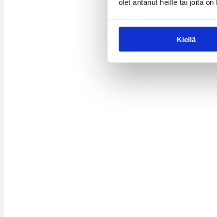
olet antanut heille tai joita o
Kiellä