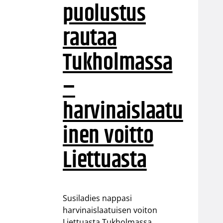
puolustus
rautaa
Tukholmassa
–
harvinaislaatu
inen voitto
Liettuasta
Susiladies nappasi
harvinaislaatuisen voiton
Liettuasta Tukholmassa