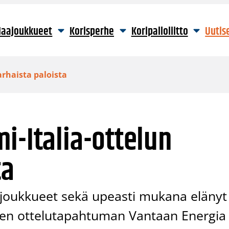
aajoukkueet
Korisperhe
Koripalloliitto
Uutis
arhaista paloista
i-Italia-ottelun
ta
ajoukkueet sekä upeasti mukana elänyt
toisen ottelutapahtuman Vantaan Energia