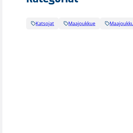
Katsojat
Maajoukkue
Maajoukk