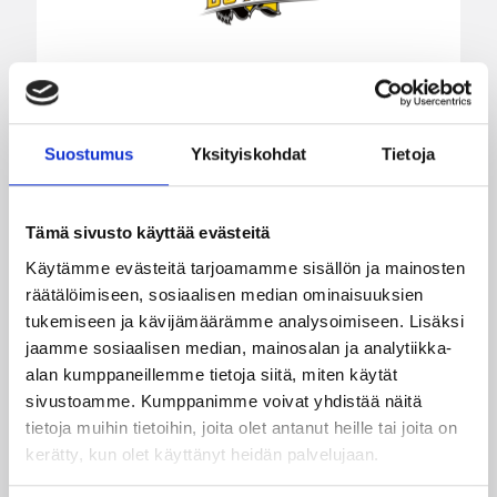
01.08.2026 16:31
Alueet
Suostumus
Yksityiskohdat
Tietoja
Mikko Salminen BC Nokian
toiminnanjohtajaksi
Tämä sivusto käyttää evästeitä
BC Nokian toiminnanjohtajana toimii kauden
Käytämme evästeitä tarjoamamme sisällön ja mainosten
2026–2027 alusta Mikko Salminen.
räätälöimiseen, sosiaalisen median ominaisuuksien
tukemiseen ja kävijämäärämme analysoimiseen. Lisäksi
jaamme sosiaalisen median, mainosalan ja analytiikka-
alan kumppaneillemme tietoja siitä, miten käytät
sivustoamme. Kumppanimme voivat yhdistää näitä
tietoja muihin tietoihin, joita olet antanut heille tai joita on
kerätty, kun olet käyttänyt heidän palvelujaan.