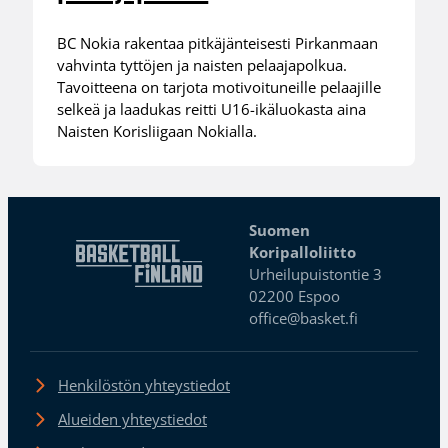
BC Nokia rakentaa pitkäjänteisesti Pirkanmaan
vahvinta tyttöjen ja naisten pelaajapolkua.
Tavoitteena on tarjota motivoituneille pelaajille
selkeä ja laadukas reitti U16-ikäluokasta aina
Naisten Korisliigaan Nokialla.
Suomen
Koripalloliitto
Urheilupuistontie 3
02200 Espoo
office@basket.fi
Henkilöstön yhteystiedot
Alueiden yhteystiedot