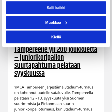
Salli kaikki
Muokkaa
28.07.2026 16:04
Alueet
Kiellä
Stadium-turnaukseen
Tampereelle yli 200 joukkuetta
– juniorikoripallon
suurtapahtuma pelataan
syyskuussa
YMCA Tampereen järjestämä Stadium-turnaus
on kohonnut uudelle sataluvulle. Tampereella
pelataan 12.–13. syyskuuta yksi Suomen
suurimmista ja Pirkanmaan suurin
juniorikoripalloturnaus, kun Stadium-turnaus