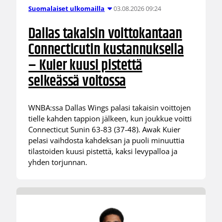
03.08.2026 09:24
Suomalaiset ulkomailla
Dallas takaisin voittokantaan
Connecticutin kustannuksella
– Kuier kuusi pistettä
selkeässä voitossa
WNBA:ssa Dallas Wings palasi takaisin voittojen
tielle kahden tappion jälkeen, kun joukkue voitti
Connecticut Sunin 63-83 (37-48). Awak Kuier
pelasi vaihdosta kahdeksan ja puoli minuuttia
tilastoiden kuusi pistettä, kaksi levypalloa ja
yhden torjunnan.