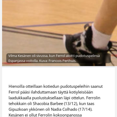
Vilma Kesänen oli sivussa, kun Ferrol aloitti pudotuspelinsä
Espanjassa voitolla. Kuva: Francois Perthuis.
Hienoilla otteillaan kotiedun pudotuspeleihin saanut
Ferrol pääsi ilahduttamaan täyttä kotiyleisöään
laadukkaalla puolustuksellaan läpi ottelun. Ferrolin
tehokkain oli Shacobia Barbee (13/12), kun taas
Gipuzkoan ykkönen oli Nadia Colhado (17/14).
Kesänen ei ollut Ferrolin kokoonpanossa