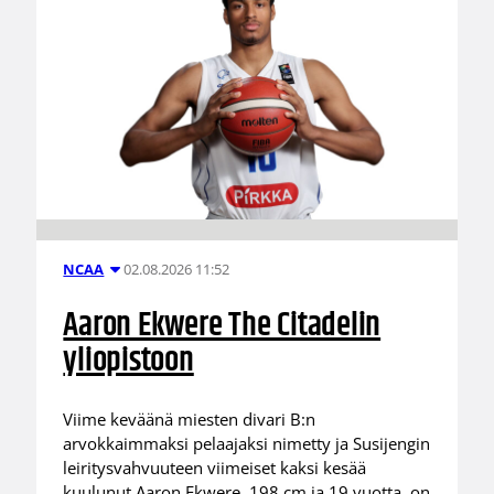
02.08.2026 11:52
NCAA
Aaron Ekwere The Citadelin
yliopistoon
Viime keväänä miesten divari B:n
arvokkaimmaksi pelaajaksi nimetty ja Susijengin
leiritysvahvuuteen viimeiset kaksi kesää
kuulunut Aaron Ekwere, 198 cm ja 19 vuotta, on