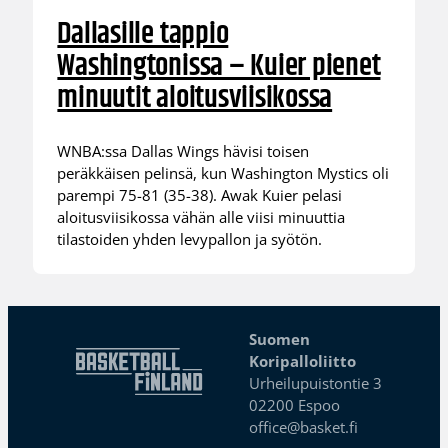
Dallasille tappio
Washingtonissa – Kuier pienet
minuutit aloitusviisikossa
WNBA:ssa Dallas Wings hävisi toisen
peräkkäisen pelinsä, kun Washington Mystics oli
parempi 75-81 (35-38). Awak Kuier pelasi
aloitusviisikossa vähän alle viisi minuuttia
tilastoiden yhden levypallon ja syötön.
Suomen
Koripalloliitto
Urheilupuistontie 3
02200 Espoo
office@basket.fi