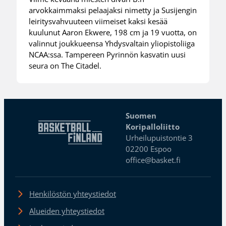
arvokkaimmaksi pelaajaksi nimetty ja Susijengin
leiritysvahvuuteen viimeiset kaksi kesää
kuulunut Aaron Ekwere, 198 cm ja 19 vuotta, on
valinnut joukkueensa Yhdysvaltain yliopistoliiga
NCAA:ssa. Tampereen Pyrinnön kasvatin uusi
seura on The Citadel.
Suomen
Koripalloliitto
Urheilupuistontie 3
02200 Espoo
office@basket.fi
Henkilöstön yhteystiedot
Alueiden yhteystiedot