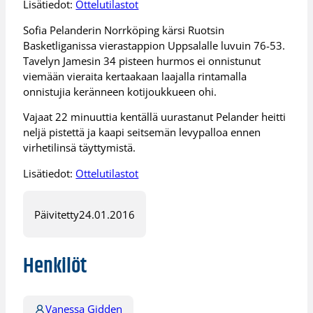
Lisätiedot:
Ottelutilastot
Sofia Pelanderin Norrköping kärsi Ruotsin
Basketliganissa vierastappion Uppsalalle luvuin 76-53.
Tavelyn Jamesin 34 pisteen hurmos ei onnistunut
viemään vieraita kertaakaan laajalla rintamalla
onnistujia keränneen kotijoukkueen ohi.
Vajaat 22 minuuttia kentällä uurastanut Pelander heitti
neljä pistettä ja kaapi seitsemän levypalloa ennen
virhetilinsä täyttymistä.
Lisätiedot:
Ottelutilastot
Päivitetty
24.01.2016
Henkilöt
Vanessa Gidden