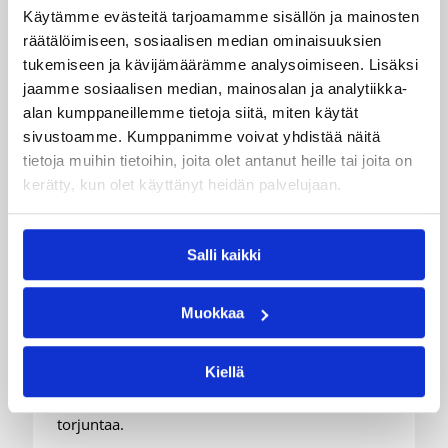
Käytämme evästeitä tarjoamamme sisällön ja mainosten
räätälöimiseen, sosiaalisen median ominaisuuksien
tukemiseen ja kävijämäärämme analysoimiseen. Lisäksi
jaamme sosiaalisen median, mainosalan ja analytiikka-
alan kumppaneillemme tietoja siitä, miten käytät
sivustoamme. Kumppanimme voivat yhdistää näitä
08.08.2026 08:54
Suomalaiset ulkomailla
tietoja muihin tietoihin, joita olet antanut heille tai joita on
Wingsille tappio Valkyriesia
kerätty, kun olet käyttänyt heidän palvelujaan.
vastaan – Kuier neljä pistettä
ja kaksi torjuntaa
Salli kaikki
WNBA:ssa Dallas Wings kärsi tappion, kun
Muokkaa
Golden State Valkyries oli parempi
loppulukemin 94-76 (44-36). Awak Kuier tilastoi
Kiellä
vaihdoissa yhdeksässä ja puolessa minuutissa
neljä pistettä, yhden levypallon ja kaksi
torjuntaa.