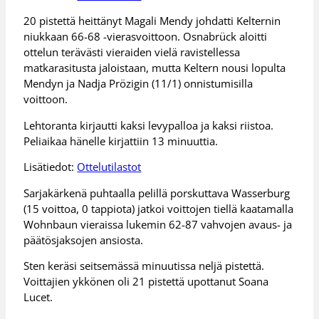
20 pistettä heittänyt Magali Mendy johdatti Kelternin
niukkaan 66-68 -vierasvoittoon. Osnabrück aloitti
ottelun terävästi vieraiden vielä ravistellessa
matkarasitusta jaloistaan, mutta Keltern nousi lopulta
Mendyn ja Nadja Prözigin (11/1) onnistumisilla
voittoon.
Lehtoranta kirjautti kaksi levypalloa ja kaksi riistoa.
Peliaikaa hänelle kirjattiin 13 minuuttia.
Lisätiedot:
Ottelutilastot
Sarjakärkenä puhtaalla pelillä porskuttava Wasserburg
(15 voittoa, 0 tappiota) jatkoi voittojen tiellä kaatamalla
Wohnbaun vieraissa lukemin 62-87 vahvojen avaus- ja
päätösjaksojen ansiosta.
Sten keräsi seitsemässä minuutissa neljä pistettä.
Voittajien ykkönen oli 21 pistettä upottanut Soana
Lucet.