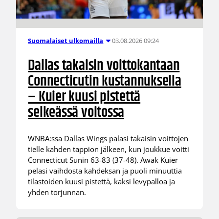
03.08.2026 09:24
Suomalaiset ulkomailla
Dallas takaisin voittokantaan
Connecticutin kustannuksella
– Kuier kuusi pistettä
selkeässä voitossa
WNBA:ssa Dallas Wings palasi takaisin voittojen
tielle kahden tappion jälkeen, kun joukkue voitti
Connecticut Sunin 63-83 (37-48). Awak Kuier
pelasi vaihdosta kahdeksan ja puoli minuuttia
tilastoiden kuusi pistettä, kaksi levypalloa ja
yhden torjunnan.