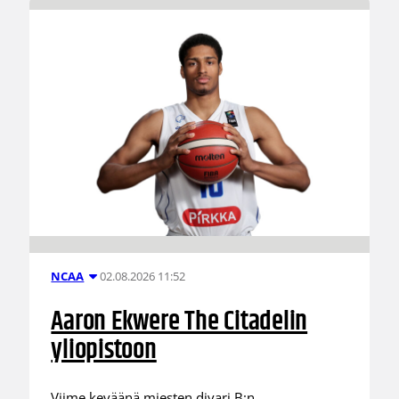
02.08.2026 11:52
NCAA
Aaron Ekwere The Citadelin
yliopistoon
Viime keväänä miesten divari B:n