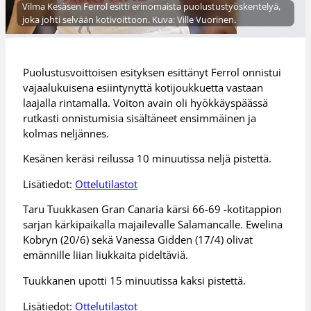
Vilma Kesäsen Ferrol esitti erinomaista puolustustyöskentelyä,
joka johti selvään kotivoittoon. Kuva: Ville Vuorinen.
Puolustusvoittoisen esityksen esittänyt Ferrol onnistui
vajaalukuisena esiintynyttä kotijoukkuetta vastaan
laajalla rintamalla. Voiton avain oli hyökkäyspäässä
rutkasti onnistumisia sisältäneet ensimmäinen ja
kolmas neljännes.
Kesänen keräsi reilussa 10 minuutissa neljä pistettä.
Lisätiedot:
Ottelutilastot
Taru Tuukkasen Gran Canaria kärsi 66-69 -kotitappion
sarjan kärkipaikalla majailevalle Salamancalle. Ewelina
Kobryn (20/6) sekä Vanessa Gidden (17/4) olivat
emännille liian liukkaita pideltäviä.
Tuukkanen upotti 15 minuutissa kaksi pistettä.
Lisätiedot:
Ottelutilastot