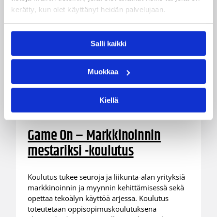
kerätty, kun olet käyttänyt heidän palvelujaan.
Salli kaikki
Muokkaa
Kiellä
03.08.2026 15:25
Koripalloliitto
Game On – Markkinoinnin
mestariksi -koulutus
Koulutus tukee seuroja ja liikunta-alan yrityksiä
markkinoinnin ja myynnin kehittämisessä sekä
opettaa tekoälyn käyttöä arjessa. Koulutus
toteutetaan oppisopimuskoulutuksena