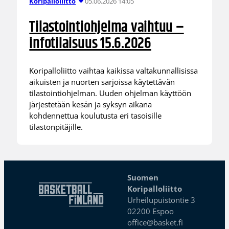
05.06.2026 14:05
Koripalloliitto
Tilastointiohjelma vaihtuu –
infotilaisuus 15.6.2026
Koripalloliitto vaihtaa kaikissa valtakunnallisissa
aikuisten ja nuorten sarjoissa käytettävän
tilastointiohjelman. Uuden ohjelman käyttöön
järjestetään kesän ja syksyn aikana
kohdennettua koulutusta eri tasoisille
tilastonpitäjille.
Suomen
Koripalloliitto
Urheilupuistontie 3
02200 Espoo
office@basket.fi