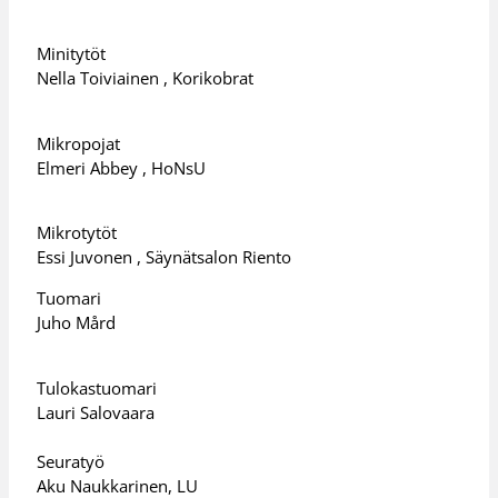
Minitytöt
Nella Toiviainen , Korikobrat
Mikropojat
Elmeri Abbey , HoNsU
Mikrotytöt
Essi Juvonen , Säynätsalon Riento
Tuomari
Juho Mård
Tulokastuomari
Lauri Salovaara
Seuratyö
Aku Naukkarinen, LU