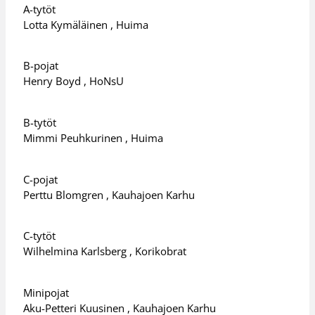
A-tytöt
Lotta Kymäläinen , Huima
B-pojat
Henry Boyd , HoNsU
B-tytöt
Mimmi Peuhkurinen , Huima
C-pojat
Perttu Blomgren , Kauhajoen Karhu
C-tytöt
Wilhelmina Karlsberg , Korikobrat
Minipojat
Aku-Petteri Kuusinen , Kauhajoen Karhu