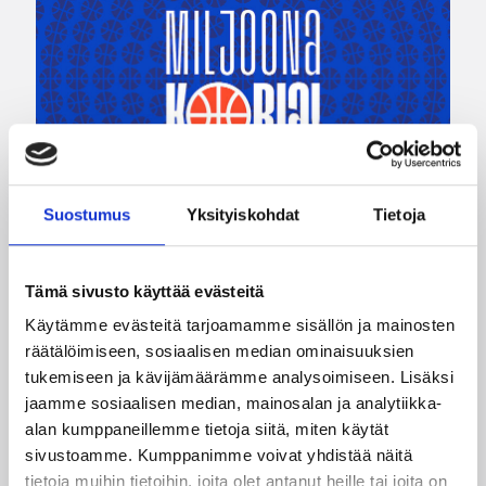
04.08.2026 12:00
Koripalloliitto
Suostumus
Yksityiskohdat
Tietoja
Miljoona koria! -haaste alkaa
17.8.
Tämä sivusto käyttää evästeitä
Käytämme evästeitä tarjoamamme sisällön ja mainosten
räätälöimiseen, sosiaalisen median ominaisuuksien
Haaste tarjoaa seuroille valmiin konseptin
tukemiseen ja kävijämäärämme analysoimiseen. Lisäksi
innostaa mukaan uusia pelaajia ja syventää
jaamme sosiaalisen median, mainosalan ja analytiikka-
yhteistyötä koulujen kanssa.
alan kumppaneillemme tietoja siitä, miten käytät
sivustoamme. Kumppanimme voivat yhdistää näitä
tietoja muihin tietoihin, joita olet antanut heille tai joita on