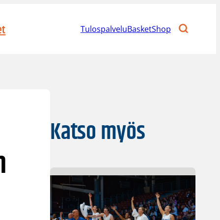
et
Tulospalvelu
BasketShop
Katso myös
n