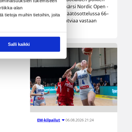
 ominaisuuksien tukemiseen
maajoukkue kärsi Nordic Open -
tiikka-alan
turnauksen päätösottelussa 66–
ietoja muihin tietoihin, joita
74-tappion Latviaa vastaan
Lohjalla.
Salli kaikki
06.08.2026 21:24
EM-kilpailut