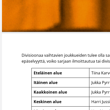
Divisioonaa vaihtavien joukkueiden tulee olla s
epäselvyyttä, voiko sarjaan ilmoittautua tai div
Eteläinen alue
Tiina Kar
Itäinen alue
Jukka Pyr
Kaakkoinen alue
Jukka Pyr
Keskinen alue
Harri Juss