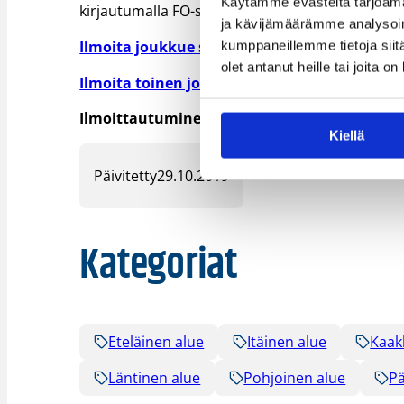
Käytämme evästeitä tarjoama
kirjautumalla FO-sarjanhallintaan.
ja kävijämäärämme analysoim
Ilmoita joukkue sarjaan -ohjeet
kumppaneillemme tietoja siitä
olet antanut heille tai joita o
Ilmoita toinen joukkue -ohjeet
Ilmoittautuminen kevätsarjoihin päättyy 1.1
Kiellä
Päivitetty
29.10.2019
Kategoriat
Eteläinen alue
Itäinen alue
Kaak
Läntinen alue
Pohjoinen alue
Pä