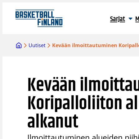
Siirry
sisältöön
Sarjat
M
Uutiset
Kevään ilmoittautuminen Koripallol
Kevään ilmoitta
Koripalloliiton a
alkanut
Ilmoittautuminen alueiden niihi