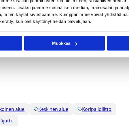
mme sisällön ja mainosten räätälöimiseen, sosiaalisen median
iseen. Lisäksi jaamme sosiaalisen median, mainosalan ja analy
, miten käytät sivustoamme. Kumppanimme voivat yhdistää näitä t
n kerätty, kun olet käyttänyt heidän palvelujaan.
2.2019!
Muokkaa
koinen alue
Keskinen alue
Koripalloliitto
äjuttu