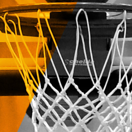
harvinaislaatu
inen voitto
Liettuasta
Susiladies nappasi
harvinaislaatuisen voiton
Liettuasta Tukholmassa
pelatussa maaottelussa.
Susiladies voitti vakuuttavasti
Liettuan 81-70 (48-36) Elina
Aarnisalon 22 pisteen
johdattamana. Suomi pelaa
Tukholmassa vielä toisen
ottelun, kun huomenna vastaan
tulee Ruotsi.