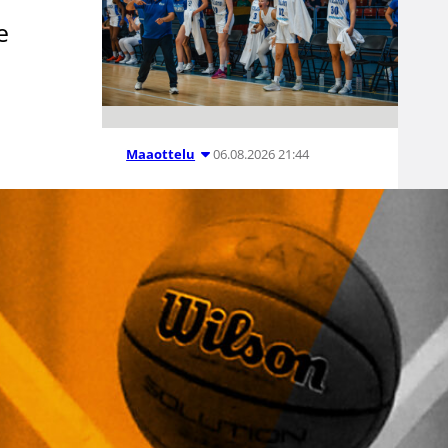
e
06.08.2026 21:44
Maaottelu
Susiladiesin
puolustus
rautaa
Tukholmassa
–