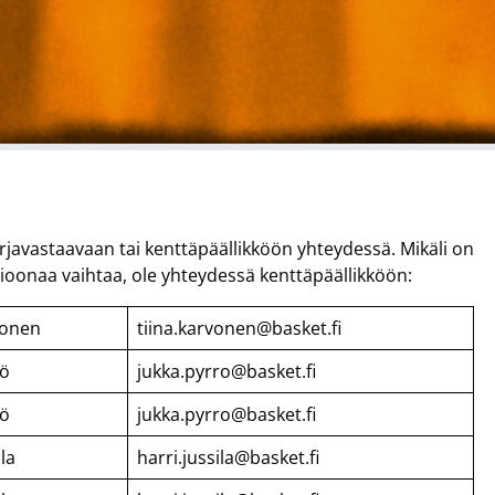
arjavastaavaan tai kenttäpäällikköön yhteydessä. Mikäli on
isioonaa vaihtaa, ole yhteydessä kenttäpäällikköön:
vonen
tiina.karvonen@basket.fi
rö
jukka.pyrro@basket.fi
rö
jukka.pyrro@basket.fi
ila
harri.jussila@basket.fi