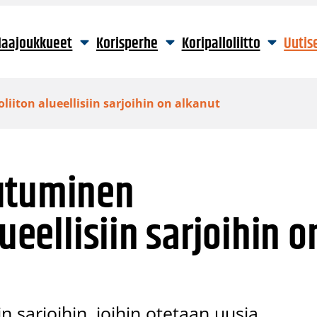
aajoukkueet
Korisperhe
Koripalloliitto
Uutis
iiton alueellisiin sarjoihin on alkanut
utuminen
lueellisiin sarjoihin o
n sarjoihin, joihin otetaan uusia