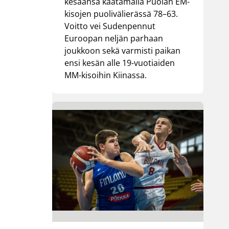
kesäänsä kaatamalla Puolan EM-
kisojen puolivälierässä 78–63.
Voitto vei Sudenpennut
Euroopan neljän parhaan
joukkoon sekä varmisti paikan
ensi kesän alle 19-vuotiaiden
MM-kisoihin Kiinassa.