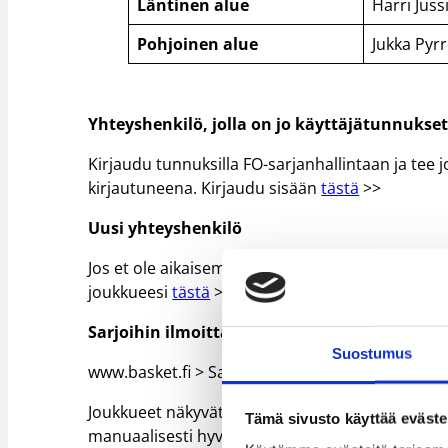
Läntinen alue
Harri Juss
Pohjoinen alue
Jukka Pyr
Yhteyshenkilö, jolla on jo käyttäjätunnukse
Kirjaudu tunnuksilla FO-sarjanhallintaan ja te
kirjautuneena. Kirjaudu sisään
tästä
>>
Uusi yhteyshenkilö
Jos et ole aikaisemmin käyttänyt FO-sarjanhallin
joukkueesi
tästä
>> Ilmoittautumisen yhteydessä
Sarjoihin ilmoittautuneet joukkueet voit tar
Suostumus
www.basket.fi > Sarjat > valitse alue > valitse s
Joukkueet näkyvät sivulla viimeistään seuraavan
Tämä sivusto käyttää eväste
manuaalisesti hyväksytty. Yhteyshenkilö näkee