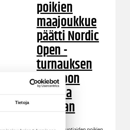
poikien
maajoukkue
päätti Nordic
Open -
turnauksen
tappioon
Latviaa
vastaan
Tietoja
Suomen 15-vuotiaiden poikien