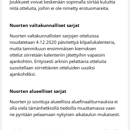
Joukkueet voivat keskenään sopimalla siirtää kuluitta
niitä otteluita, joihin ei ole nimetty erotuomareita.
Nuorten valtakunnalliset sarjat
Nuorten valtakunnallisten sarjojen otteluissa
noudatetaan 4.12.2020 päivitettyä kilpailukalenteria,
mutta tammikuun ensimmäisen kierroksen
ottelut siirretään kalenteriin jätettyihin vapaisiin
ajankohtiin. Erityisesti arkisin pelattavia otteluita
suositellaan siirrettävien otteluiden uusiksi
ajankohdiksi.
Nuorten alueelliset sarjat
Nuorten jo sovittuja alueellisia aluefinaaliturnauksia ei
olla vielä tämänhetkisillä tiedoilla muuttamassa vaan
ne pyritään pelaamaan nykyisen aikataulun mukaisesti.