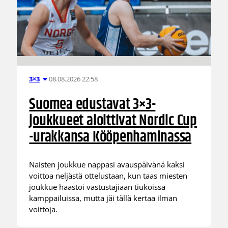
08.08.2026 22:58
3×3
Suomea edustavat 3×3-
joukkueet aloittivat Nordic Cup
-urakkansa Kööpenhaminassa
Naisten joukkue nappasi avauspäivänä kaksi
voittoa neljästä ottelustaan, kun taas miesten
joukkue haastoi vastustajiaan tiukoissa
kamppailuissa, mutta jäi tällä kertaa ilman
voittoja.