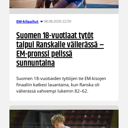
08.08.2026 22:50
EM-kilpailut
Suomen 18-vuotiaat tytöt
taipui Ranskalle välierässä –
EM-pronssi pelissä
sunnuntaina
Suomen 18-vuotiaiden tyttöjen tie EM-kisojen
finaaliin katkesi lauantaina, kun Ranska oli
välierässä vahvempi lukemin 82–62.