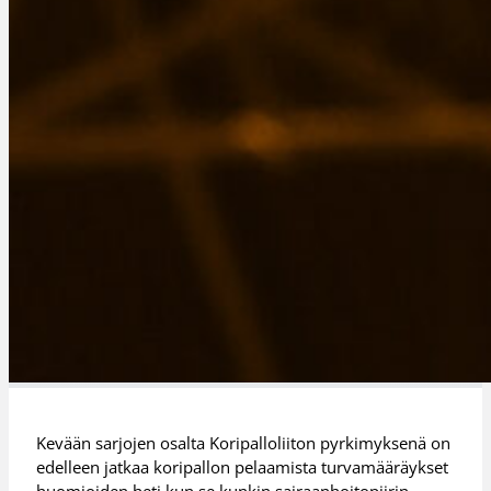
Kevään sarjojen osalta Koripalloliiton pyrkimyksenä on
edelleen jatkaa koripallon pelaamista turvamääräykset
huomioiden heti kun se kunkin sairaanhoitopiirin