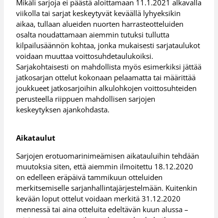
Mikäli sarjoja ei päästä aloittamaan 11.1.2021 alkavalla
viikolla tai sarjat keskeytyvät keväällä lyhyeksikin
aikaa, tullaan alueiden nuorten harrasteotteluiden
osalta noudattamaan aiemmin tutuksi tullutta
kilpailusäännön kohtaa, jonka mukaisesti sarjataulukot
voidaan muuttaa voittosuhdetaulukoiksi.
Sarjakohtaisesti on mahdollista myös esimerkiksi jättää
jatkosarjan ottelut kokonaan pelaamatta tai määrittää
joukkueet jatkosarjoihin alkulohkojen voittosuhteiden
perusteella riippuen mahdollisen sarjojen
keskeytyksen ajankohdasta.
Aikataulut
Sarjojen erotuomarinimeämisen aikatauluihin tehdään
muutoksia siten, että aiemmin ilmoitettu 18.12.2020
on edelleen eräpäivä tammikuun otteluiden
merkitsemiselle sarjanhallintajärjestelmään. Kuitenkin
kevään loput ottelut voidaan merkitä 31.12.2020
mennessä tai aina otteluita edeltävän kuun alussa –