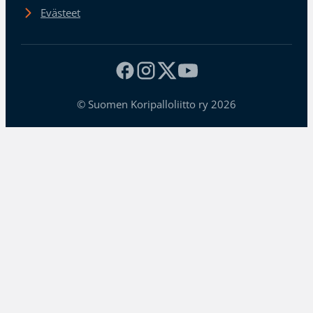
Evästeet
© Suomen Koripalloliitto ry 2026