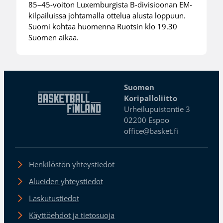
85–45-voiton Luxemburgista B-divisioonan EM-
kilpailuissa johtamalla ottelua alusta loppuun.
Suomi kohtaa huomenna Ruotsin klo 19.30
Suomen aikaa.
Suomen
Koripalloliitto
Urheilupuistontie 3
02200 Espoo
office@basket.fi
Henkilöstön yhteystiedot
Alueiden yhteystiedot
Laskutustiedot
Käyttöehdot ja tietosuoja