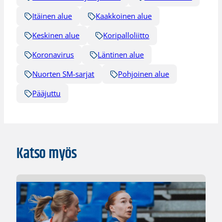
Itäinen alue
Kaakkoinen alue
Keskinen alue
Koripalloliitto
Koronavirus
Läntinen alue
Nuorten SM-sarjat
Pohjoinen alue
Pääjuttu
Katso myös