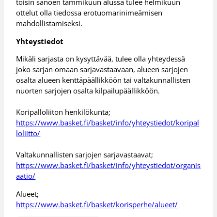
toisin sanoen tammikuun alussa tulee helmikuun
ottelut olla tiedossa erotuomarinimeämisen
mahdollistamiseksi.
Yhteystiedot
Mikäli sarjasta on kysyttävää, tulee olla yhteydessä
joko sarjan omaan sarjavastaavaan, alueen sarjojen
osalta alueen kenttäpäällikköön tai valtakunnallisten
nuorten sarjojen osalta kilpailupäällikköön.
Koripalloliiton henkilökunta;
https://www.basket.fi/basket/info/yhteystiedot/koripal
loliitto/
Valtakunnallisten sarjojen sarjavastaavat;
https://www.basket.fi/basket/info/yhteystiedot/organis
aatio/
Alueet;
https://www.basket.fi/basket/korisperhe/alueet/