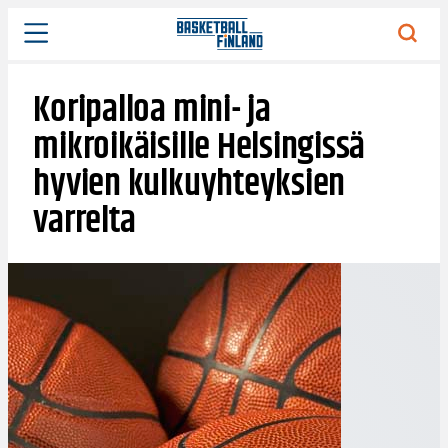
Siirry
sisältöön
Koripalloa mini- ja
mikroikäisille Helsingissä
hyvien kulkuyhteyksien
varrelta