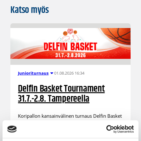
Katso myös
01.08.2026 16:34
Junioriturnaus
Delfin Basket Tournament
31.7.-2.8. Tampereella
Koripallon kansainvälinen turnaus Delfin Basket
pelataan Tampereella tänä viikonloppuna.
Järjestyksessään 39. turnaus kerää yhteen 200
joukkuetta ja tuhansia koripallon ystäviä niin