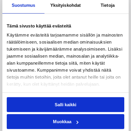
Suomesta kuin ulkomailta.
Suostumus
Yksityiskohdat
Tietoja
Tämä sivusto käyttää evästeitä
Käytämme evästeitä tarjoamamme sisällön ja mainosten
räätälöimiseen, sosiaalisen median ominaisuuksien
tukemiseen ja kävijämäärämme analysoimiseen. Lisäksi
jaamme sosiaalisen median, mainosalan ja analytiikka-
alan kumppaneillemme tietoja siitä, miten käytät
sivustoamme. Kumppanimme voivat yhdistää näitä
tietoja muihin tietoihin, joita olet antanut heille tai joita on
kerätty, kun olet käyttänyt heidän palvelujaan.
01.08.2026 16:31
Alueet
Mikko Salminen BC Nokian
Salli kaikki
toiminnanjohtajaksi
Muokkaa
BC Nokian toiminnanjohtajana toimii kauden