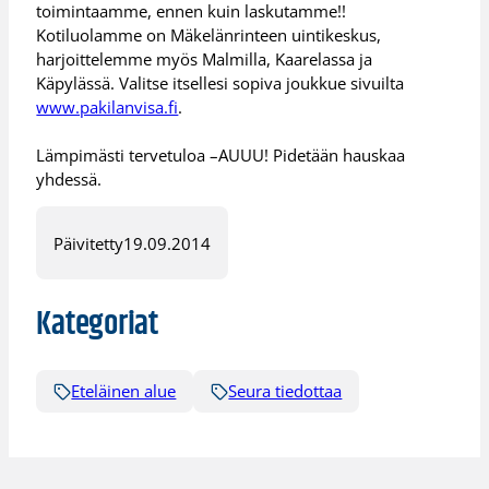
toimintaamme, ennen kuin laskutamme!!
Kotiluolamme on Mäkelänrinteen uintikeskus,
harjoittelemme myös Malmilla, Kaarelassa ja
Käpylässä. Valitse itsellesi sopiva joukkue sivuilta
www.pakilanvisa.fi
.
Lämpimästi tervetuloa –AUUU! Pidetään hauskaa
yhdessä.
Päivitetty
19.09.2014
Kategoriat
Eteläinen alue
Seura tiedottaa