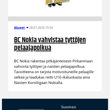
28.07.2026 15:54
Alueet
BC Nokia vahvistaa tyttöjen
pelaajapolkua
BC Nokia rakentaa pitkäjänteisesti Pirkanmaan
vahvinta tyttöjen ja naisten pelaajapolkua.
Tavoitteena on tarjota motivoituneille pelaajille
selkeä ja laadukas reitti U16-ikäluokasta aina
Naisten Korisliigaan Nokialla.
Suomen