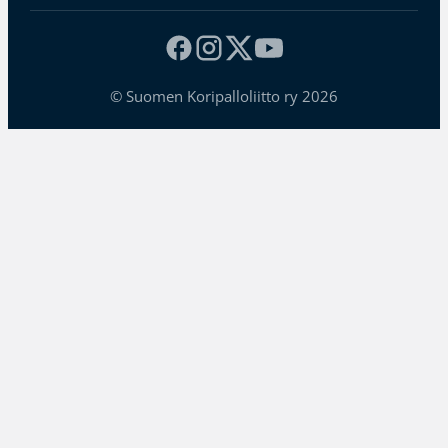
© Suomen Koripalloliitto ry 2026