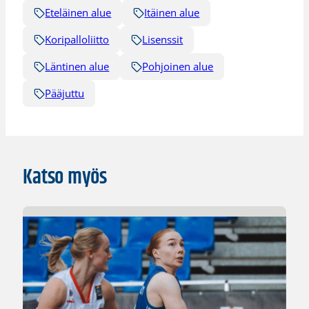
Eteläinen alue
Itäinen alue
Koripalloliitto
Lisenssit
Läntinen alue
Pohjoinen alue
Pääjuttu
Katso myös