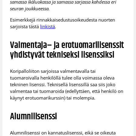
samassa ikäluokassa ja samassa sarjassa kahdessa eri
seuran joukkueessa.
Esimerkkejä rinnakkaisedustusoikeudesta nuorten
sarjoista tästä
linkistä
.
Valmentaja– ja erotuomarilisenssit
yhdistyvät tekniseksi lisenssiksi
Koripalloliiton sarjoissa valmentavalla tai
tuomaroivalla henkilöllä tulee olla voimassa oleva
tekninen lisenssi. Teknisellä lisenssillä saa siis joko
valmentaa tai tuomaroida (edellyttäen, että henkilö on
käynyt erotuomarikurssin) tai molempia.
Alumnilisenssi
Alumnilisenssi on kannatuslisenssi, eikä se oikeuta