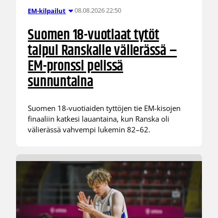
08.08.2026 22:50
EM-kilpailut
Suomen 18-vuotiaat tytöt
taipui Ranskalle välierässä –
EM-pronssi pelissä
sunnuntaina
Suomen 18-vuotiaiden tyttöjen tie EM-kisojen
finaaliin katkesi lauantaina, kun Ranska oli
välierässä vahvempi lukemin 82–62.