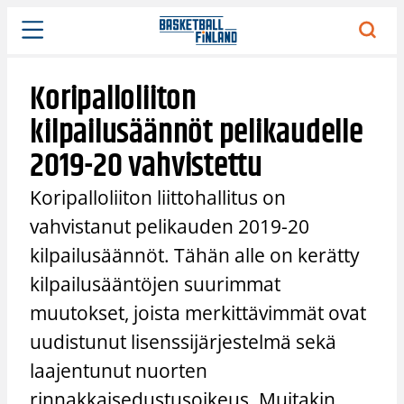
Siirry
sisältöön
Koripalloliiton
kilpailusäännöt pelikaudelle
2019-20 vahvistettu
Koripalloliiton liittohallitus on
vahvistanut pelikauden 2019-20
kilpailusäännöt. Tähän alle on kerätty
kilpailusääntöjen suurimmat
muutokset, joista merkittävimmät ovat
uudistunut lisenssijärjestelmä sekä
laajentunut nuorten
rinnakkaisedustusoikeus. Muitakin