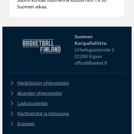
Suomi kohtaa huomenna Ruotsin klo 19.30
Suomen aikaa.
Suomen
Koripalloliitto
Urheilupuistontie 3
02200 Espoo
office@basket.fi
Henkilöstön yhteystiedot
Alueiden yhteystiedot
Laskutustiedot
Käyttöehdot ja tietosuoja
Evästeet