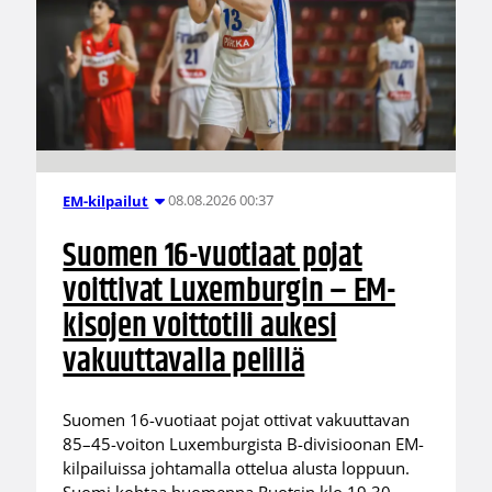
08.08.2026 00:37
EM-kilpailut
Suomen 16-vuotiaat pojat
voittivat Luxemburgin – EM-
kisojen voittotili aukesi
vakuuttavalla pelillä
Suomen 16-vuotiaat pojat ottivat vakuuttavan
85–45-voiton Luxemburgista B-divisioonan EM-
kilpailuissa johtamalla ottelua alusta loppuun.