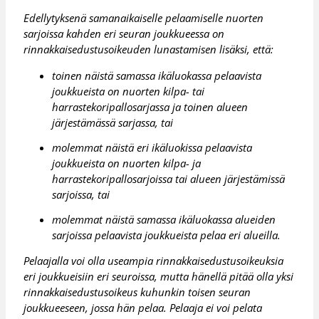
Edellytyksenä samanaikaiselle pelaamiselle nuorten
sarjoissa kahden eri seuran joukkueessa on
rinnakkaisedustusoikeuden lunastamisen lisäksi, että:
toinen näistä samassa ikäluokassa pelaavista
joukkueista on nuorten kilpa- tai
harrastekoripallosarjassa ja toinen alueen
järjestämässä sarjassa, tai
molemmat näistä eri ikäluokissa pelaavista
joukkueista on nuorten kilpa- ja
harrastekoripallosarjoissa tai alueen järjestämissä
sarjoissa, tai
molemmat näistä samassa ikäluokassa alueiden
sarjoissa pelaavista joukkueista pelaa eri alueilla.
Pelaajalla voi olla useampia rinnakkaisedustusoikeuksia
eri joukkueisiin eri seuroissa, mutta hänellä pitää olla yksi
rinnakkaisedustusoikeus kuhunkin toisen seuran
joukkueeseen, jossa hän pelaa. Pelaaja ei voi pelata