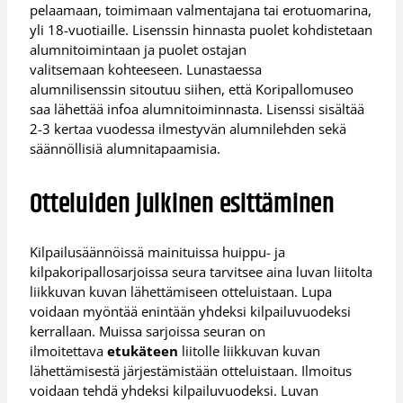
pelaamaan, toimimaan valmentajana tai erotuomarina,
yli 18-vuotiaille. Lisenssin hinnasta puolet kohdistetaan
alumnitoimintaan ja puolet ostajan
valitsemaan kohteeseen. Lunastaessa
alumnilisenssin sitoutuu siihen, että Koripallomuseo
saa lähettää infoa alumnitoiminnasta. Lisenssi sisältää
2-3 kertaa vuodessa ilmestyvän alumnilehden sekä
säännöllisiä alumnitapaamisia.
Otteluiden julkinen esittäminen
Kilpailusäännöissä mainituissa huippu- ja
kilpakoripallosarjoissa seura tarvitsee aina luvan liitolta
liikkuvan kuvan lähettämiseen otteluistaan. Lupa
voidaan myöntää enintään yhdeksi kilpailuvuodeksi
kerrallaan. Muissa sarjoissa seuran on
ilmoitettava
etukäteen
liitolle liikkuvan kuvan
lähettämisestä järjestämistään otteluistaan. Ilmoitus
voidaan tehdä yhdeksi kilpailuvuodeksi. Luvan