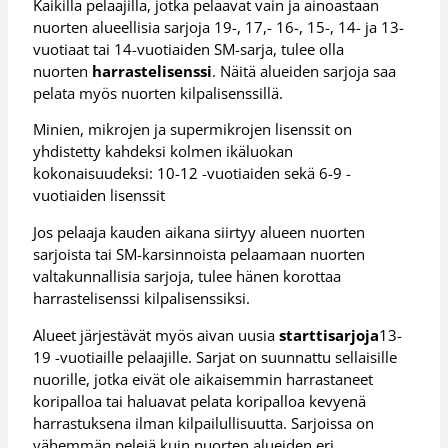
Kaikilla pelaajilla, jotka pelaavat vain ja ainoastaan
nuorten alueellisia sarjoja 19-, 17,- 16-, 15-, 14- ja 13-
vuotiaat tai 14-vuotiaiden SM-sarja, tulee olla
nuorten
harrastelisenssi
. Näitä alueiden sarjoja saa
pelata myös nuorten kilpalisenssillä.
Minien, mikrojen ja supermikrojen lisenssit on
yhdistetty kahdeksi kolmen ikäluokan
kokonaisuudeksi: 10-12 -vuotiaiden sekä 6-9 -
vuotiaiden lisenssit
Jos pelaaja kauden aikana siirtyy alueen nuorten
sarjoista tai SM-karsinnoista pelaamaan nuorten
valtakunnallisia sarjoja, tulee hänen korottaa
harrastelisenssi kilpalisenssiksi.
Alueet järjestävät myös aivan uusia
starttisarjoja
13-
19 -vuotiaille pelaajille. Sarjat on suunnattu sellaisille
nuorille, jotka eivät ole aikaisemmin harrastaneet
koripalloa tai haluavat pelata koripalloa kevyenä
harrastuksena ilman kilpailullisuutta. Sarjoissa on
vähemmän pelejä kuin nuorten alueiden eri