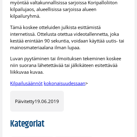
myöntää valtakunnallisissa sarjoissa Koripalloliiton
kilpailujaos, alueellisissa sarjoissa alueen
kilpailuryhmä.
Tämä koskee otteluiden julkista esittämistä
internetissä. Ottelusta otettua videotallennetta, joka
kestää enintään 90 sekuntia, voidaan käyttää uutis- tai
mainosmateriaalana ilman lupaa.
Luvan pyytäminen tai ilmoituksen tekeminen koskee
niin suorana lähetettävää tai jälkikäteen esitettävää
liikkuvaa kuvaa.
Kilpailusäännöt
kokonaisuudessaan
>
Päivitetty
19.06.2019
Kategoriat