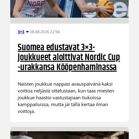
08.08.2026 22:58
3×3
Suomea edustavat 3×3-
joukkueet aloittivat Nordic Cup
-urakkansa Kööpenhaminassa
Naisten joukkue nappasi avauspäivänä kaksi
voittoa neljästä ottelustaan, kun taas miesten
joukkue haastoi vastustajiaan tiukoissa
kamppailuissa, mutta jäi tällä kertaa ilman
voittoja.