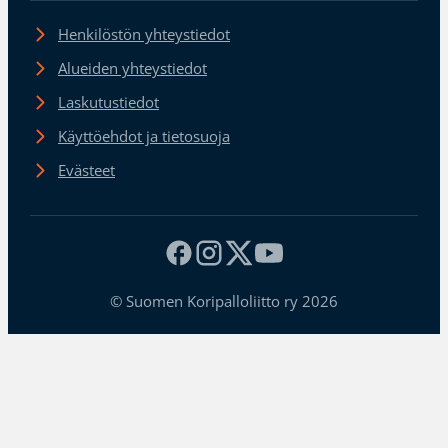
Henkilöstön yhteystiedot
Alueiden yhteystiedot
Laskutustiedot
Käyttöehdot ja tietosuoja
Evästeet
© Suomen Koripalloliitto ry 2026