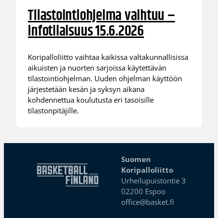
Tilastointiohjelma vaihtuu –
infotilaisuus 15.6.2026
Koripalloliitto vaihtaa kaikissa valtakunnallisissa
aikuisten ja nuorten sarjoissa käytettävän
tilastointiohjelman. Uuden ohjelman käyttöön
järjestetään kesän ja syksyn aikana
kohdennettua koulutusta eri tasoisille
tilastonpitäjille.
Suomen
Koripalloliitto
Urheilupuistontie 3
02200 Espoo
office@basket.fi