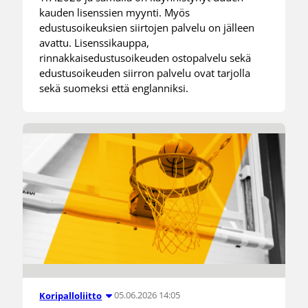
kauden lisenssien myynti. Myös
edustusoikeuksien siirtojen palvelu on jälleen
avattu. Lisenssikauppa,
rinnakkaisedustusoikeuden ostopalvelu sekä
edustusoikeuden siirron palvelu ovat tarjolla
sekä suomeksi että englanniksi.
05.06.2026 14:05
Koripalloliitto