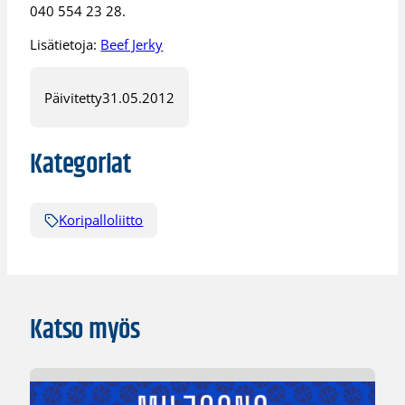
040 554 23 28.
Lisätietoja:
Beef Jerky
Päivitetty
31.05.2012
Kategoriat
Koripalloliitto
Katso myös