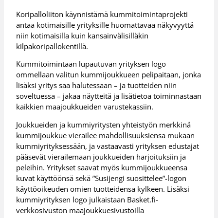
Koripalloliiton käynnistämä kummitoimintaprojekti
antaa kotimaisille yrityksille huomattavaa näkyvyyttä
niin kotimaisilla kuin kansainvälisilläkin
kilpakoripallokentillä.
Kummitoimintaan lupautuvan yrityksen logo
ommellaan valitun kummijoukkueen pelipaitaan, jonka
lisäksi yritys saa halutessaan – ja tuotteiden niin
soveltuessa – jakaa näytteitä ja lisätietoa toiminnastaan
kaikkien maajoukkueiden varustekassiin.
Joukkueiden ja kummiyritysten yhteistyön merkkinä
kummijoukkue vierailee mahdollisuuksiensa mukaan
kummiyrityksessään, ja vastaavasti yrityksen edustajat
pääsevät vierailemaan joukkueiden harjoituksiin ja
peleihin. Yritykset saavat myös kummijoukkueensa
kuvat käyttöönsä sekä ”Susijengi suosittelee”-logon
käyttöoikeuden omien tuotteidensa kylkeen. Lisäksi
kummiyrityksen logo julkaistaan Basket.fi-
verkkosivuston maajoukkuesivustoilla