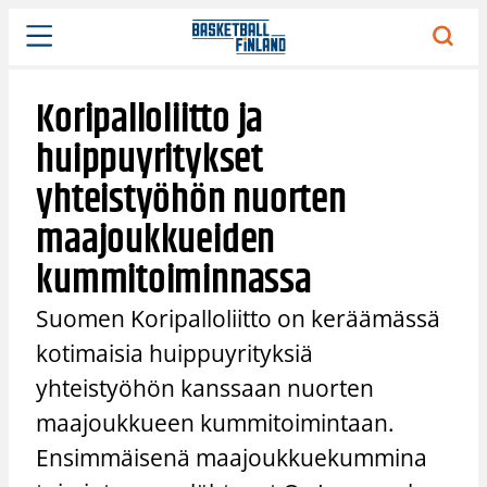
Siirry
sisältöön
Koripalloliitto ja
huippuyritykset
yhteistyöhön nuorten
maajoukkueiden
kummitoiminnassa
Suomen Koripalloliitto on keräämässä
kotimaisia huippuyrityksiä
yhteistyöhön kanssaan nuorten
maajoukkueen kummitoimintaan.
Ensimmäisenä maajoukkuekummina