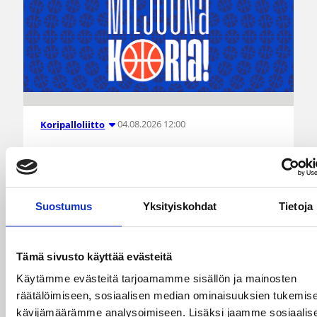
04.08.2026 12:00
Koripalloliitto
Miljoona koria! -haaste alkaa
17.8.
Suostumus
Yksityiskohdat
Tietoja
Haaste tarjoaa seuroille valmiin konseptin
innostaa mukaan uusia pelaajia ja syventää
yhteistyötä koulujen kanssa.
Tämä sivusto käyttää evästeitä
Käytämme evästeitä tarjoamamme sisällön ja mainosten
räätälöimiseen, sosiaalisen median ominaisuuksien tukemise
kävijämäärämme analysoimiseen. Lisäksi jaamme sosiaalis