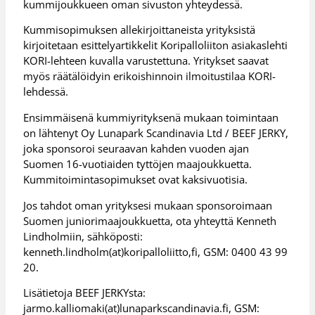
kummijoukkueen oman sivuston yhteydessä.
Kummisopimuksen allekirjoittaneista yrityksistä
kirjoitetaan esittelyartikkelit Koripalloliiton asiakaslehti
KORI-lehteen kuvalla varustettuna. Yritykset saavat
myös räätälöidyin erikoishinnoin ilmoitustilaa KORI-
lehdessä.
Ensimmäisenä kummiyrityksenä mukaan toimintaan
on lähtenyt Oy Lunapark Scandinavia Ltd / BEEF JERKY,
joka sponsoroi seuraavan kahden vuoden ajan
Suomen 16-vuotiaiden tyttöjen maajoukkuetta.
Kummitoimintasopimukset ovat kaksivuotisia.
Jos tahdot oman yrityksesi mukaan sponsoroimaan
Suomen juniorimaajoukkuetta, ota yhteyttä Kenneth
Lindholmiin, sähköposti:
kenneth.lindholm(at)koripalloliitto,fi, GSM: 0400 43 99
20.
Lisätietoja BEEF JERKYsta:
jarmo.kalliomaki(at)lunaparkscandinavia.fi, GSM: