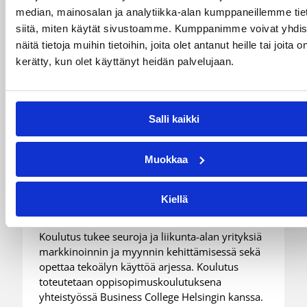
median, mainosalan ja analytiikka-alan kumppaneillemme tie
siitä, miten käytät sivustoamme. Kumppanimme voivat yhdis
näitä tietoja muihin tietoihin, joita olet antanut heille tai joita o
kerätty, kun olet käyttänyt heidän palvelujaan.
Salli kaikki
03.08.2026 15:25
Koripalloliitto
Muokkaa
Game On – Markkinoinnin
mestariksi -koulutus
Kiellä
Koulutus tukee seuroja ja liikunta-alan yrityksiä
markkinoinnin ja myynnin kehittämisessä sekä
opettaa tekoälyn käyttöä arjessa. Koulutus
toteutetaan oppisopimuskoulutuksena
yhteistyössä Business College Helsingin kanssa.