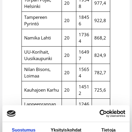
20
977,4
Helsinki
8
Tampereen
1845
20
922,8
Pyrintö
6
1736
Namika Lahti
20
868,2
4
UU-Korihait,
1649
20
824,9
Uusikaupunki
7
Nilan Bisons,
1565
20
782,7
Loimaa
4
1451
Kauhajoen Karhu
20
725,6
2
Lappeenrannan
1246
20
623,1
NMKY
1
2005
Yhteensä
220
911,4
14
Suostumus
Yksityiskohdat
Tietoja