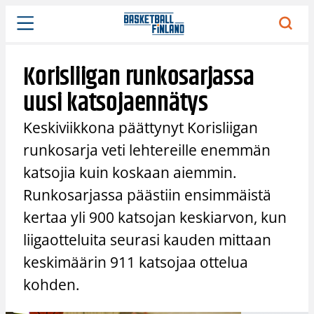
Siirry
sisältöön
Korisliigan runkosarjassa
uusi katsojaennätys
Keskiviikkona päättynyt Korisliigan
runkosarja veti lehtereille enemmän
katsojia kuin koskaan aiemmin.
Runkosarjassa päästiin ensimmäistä
kertaa yli 900 katsojan keskiarvon, kun
liigaotteluita seurasi kauden mittaan
keskimäärin 911 katsojaa ottelua
kohden.