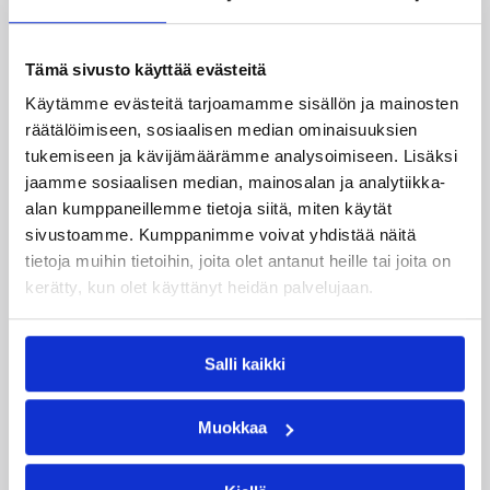
Lisätiedot:
Korisliigan tilastot
Tämä sivusto käyttää evästeitä
Käytämme evästeitä tarjoamamme sisällön ja mainosten
Päivitetty
05.04.2012
räätälöimiseen, sosiaalisen median ominaisuuksien
tukemiseen ja kävijämäärämme analysoimiseen. Lisäksi
jaamme sosiaalisen median, mainosalan ja analytiikka-
Kategoriat
alan kumppaneillemme tietoja siitä, miten käytät
sivustoamme. Kumppanimme voivat yhdistää näitä
tietoja muihin tietoihin, joita olet antanut heille tai joita on
Korisliiga
Pääjuttu
Sarjat
kerätty, kun olet käyttänyt heidän palvelujaan.
Salli kaikki
Katso myös
Muokkaa