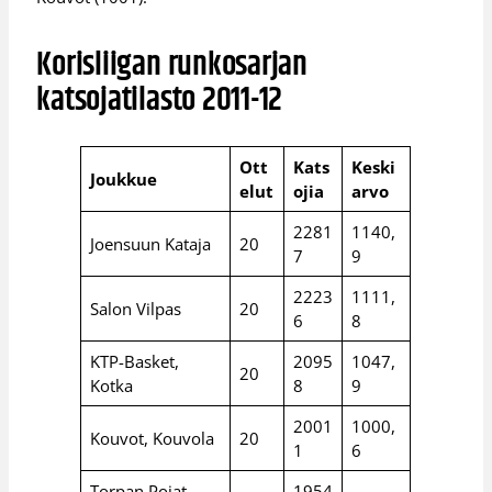
Korisliigan runkosarjan
katsojatilasto 2011-12
Ott
Kats
Keski
Joukkue
elut
ojia
arvo
2281
1140,
Joensuun Kataja
20
7
9
2223
1111,
Salon Vilpas
20
6
8
KTP-Basket,
2095
1047,
20
Kotka
8
9
2001
1000,
Kouvot, Kouvola
20
1
6
Torpan Pojat,
1954