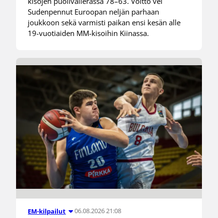
kisojen puolivälierässä 78–63. Voitto vei
Sudenpennut Euroopan neljän parhaan
joukkoon sekä varmisti paikan ensi kesän alle
19-vuotiaiden MM-kisoihin Kiinassa.
06.08.2026 21:08
EM-kilpailut