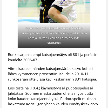
Kovimman katsojakeskiarvon ja kauden
ennätysyleisön veti Antti Kanervon edustama
Kataja. Kuvat: Eveliina Toivola & Tytti
Nuoramo.
Runkosarjan aiempi katsojaennätys oli 881 ja peräisin
kaudelta 2006-07.
Viime kauteen nähden katsojamäärän kasvu kohosi
lähes kymmeneen prosenttiin. Kaudella 2010-11
runkosarjan otteluissa kävi keskimäärin 831 katsojaa.
Ensi tiistaina (10.4.) käynnistyvissä pudotuspeleissä
jahdataan Suomen mestaruuden ohella myös uutta
koko kauden katsojaennätystä. Pudotuspelit mukaan
laskettuna Korisliigan yhden kauden ennätyskeskiarvo