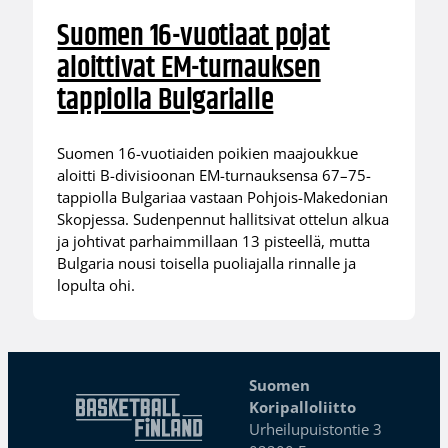
Suomen 16-vuotiaat pojat
aloittivat EM-turnauksen
tappiolla Bulgarialle
Suomen 16-vuotiaiden poikien maajoukkue
aloitti B-divisioonan EM-turnauksensa 67–75-
tappiolla Bulgariaa vastaan Pohjois-Makedonian
Skopjessa. Sudenpennut hallitsivat ottelun alkua
ja johtivat parhaimmillaan 13 pisteellä, mutta
Bulgaria nousi toisella puoliajalla rinnalle ja
lopulta ohi.
Suomen
Koripalloliitto
Urheilupuistontie 3