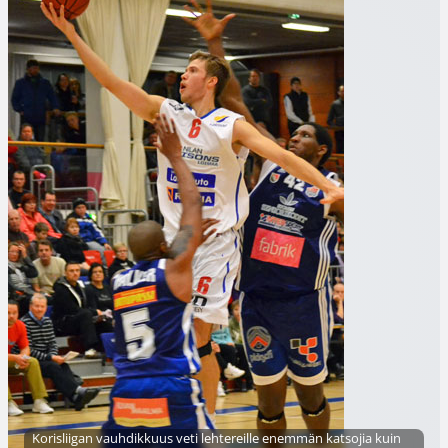
Korisliigan vauhdikkuus veti lehtereille enemmän katsojia kuin