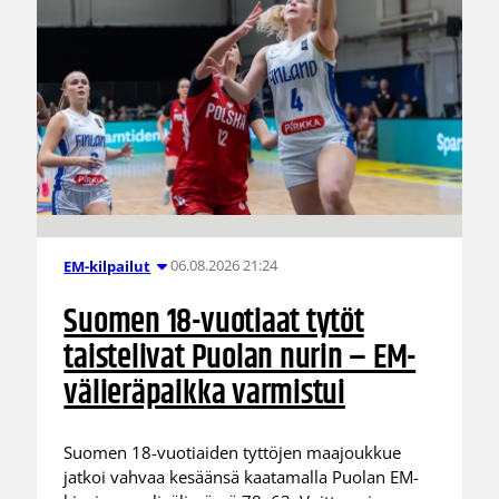
06.08.2026 21:24
EM-kilpailut
Suomen 18-vuotiaat tytöt
taistelivat Puolan nurin – EM-
välieräpaikka varmistui
Suomen 18-vuotiaiden tyttöjen maajoukkue
jatkoi vahvaa kesäänsä kaatamalla Puolan EM-