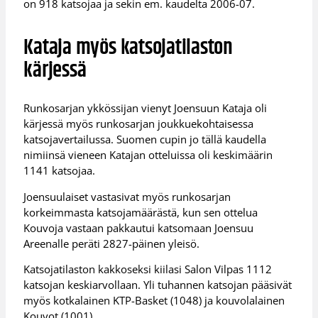
on 918 katsojaa ja sekin em. kaudelta 2006-07.
Kataja myös katsojatilaston
kärjessä
Runkosarjan ykkössijan vienyt Joensuun Kataja oli
kärjessä myös runkosarjan joukkuekohtaisessa
katsojavertailussa. Suomen cupin jo tällä kaudella
nimiinsä vieneen Katajan otteluissa oli keskimäärin
1141 katsojaa.
Joensuulaiset vastasivat myös runkosarjan
korkeimmasta katsojamäärästä, kun sen ottelua
Kouvoja vastaan pakkautui katsomaan Joensuu
Areenalle peräti 2827-päinen yleisö.
Katsojatilaston kakkoseksi kiilasi Salon Vilpas 1112
katsojan keskiarvollaan. Yli tuhannen katsojan pääsivät
myös kotkalainen KTP-Basket (1048) ja kouvolalainen
Kouvot (1001).