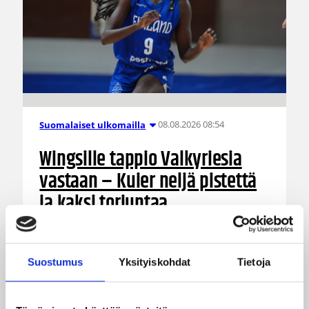
08.08.2026 08:54
Suomalaiset ulkomailla
Wingsille tappio Valkyriesia
vastaan – Kuier neljä pistettä
ja kaksi torjuntaa
WNBA:ssa Dallas Wings kärsi tappion, kun
Golden State Valkyries oli parempi
Suostumus
Yksityiskohdat
Tietoja
loppulukemin 94-76 (44-36). Awak Kuier tilastoi
vaihdoissa yhdeksässä ja puolessa minuutissa
neljä pistettä, yhden levypallon ja kaksi