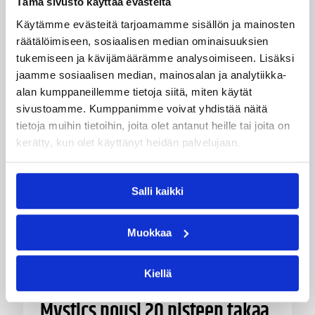
Tämä sivusto käyttää evästeitä
torjuntaa.
Käytämme evästeitä tarjoamamme sisällön ja mainosten
räätälöimiseen, sosiaalisen median ominaisuuksien
tukemiseen ja kävijämäärämme analysoimiseen. Lisäksi
jaamme sosiaalisen median, mainosalan ja analytiikka-
alan kumppaneillemme tietoja siitä, miten käytät
sivustoamme. Kumppanimme voivat yhdistää näitä
tietoja muihin tietoihin, joita olet antanut heille tai joita on
kerätty, kun olet käyttänyt heidän palvelujaan.
Salli kaikki
Muokkaa
Kiellä
06.08.2026 09:16
Suomalaiset ulkomailla
Mystics nousi 20 pisteen takaa