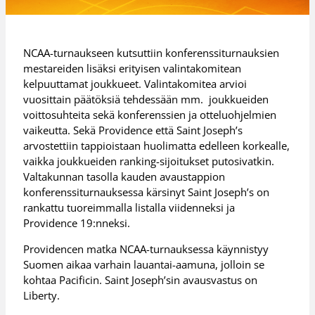
NCAA-turnaukseen kutsuttiin konferenssiturnauksien
mestareiden lisäksi erityisen valintakomitean
kelpuuttamat joukkueet. Valintakomitea arvioi
vuosittain päätöksiä tehdessään mm. joukkueiden
voittosuhteita sekä konferenssien ja otteluohjelmien
vaikeutta. Sekä Providence että Saint Joseph’s
arvostettiin tappioistaan huolimatta edelleen korkealle,
vaikka joukkueiden ranking-sijoitukset putosivatkin.
Valtakunnan tasolla kauden avaustappion
konferenssiturnauksessa kärsinyt Saint Joseph’s on
rankattu tuoreimmalla listalla viidenneksi ja
Providence 19:nneksi.
Providencen matka NCAA-turnauksessa käynnistyy
Suomen aikaa varhain lauantai-aamuna, jolloin se
kohtaa Pacificin. Saint Joseph’sin avausvastus on
Liberty.