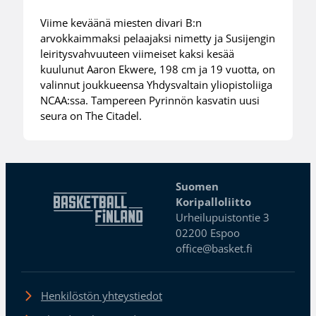
Viime keväänä miesten divari B:n
arvokkaimmaksi pelaajaksi nimetty ja Susijengin
leiritysvahvuuteen viimeiset kaksi kesää
kuulunut Aaron Ekwere, 198 cm ja 19 vuotta, on
valinnut joukkueensa Yhdysvaltain yliopistoliiga
NCAA:ssa. Tampereen Pyrinnön kasvatin uusi
seura on The Citadel.
Suomen
Koripalloliitto
Urheilupuistontie 3
02200 Espoo
office@basket.fi
Henkilöstön yhteystiedot