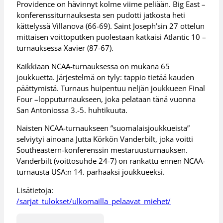
Providence on hävinnyt kolme viime peliään. Big East –
konferenssiturnauksesta sen pudotti jatkosta heti
kättelyssä Villanova (66-69). Saint Joseph’sin 27 ottelun
mittaisen voittoputken puolestaan katkaisi Atlantic 10 –
turnauksessa Xavier (87-67).
Kaikkiaan NCAA-turnauksessa on mukana 65
joukkuetta. Järjestelmä on tyly: tappio tietää kauden
päättymistä. Turnaus huipentuu neljän joukkueen Final
Four –lopputurnaukseen, joka pelataan tänä vuonna
San Antoniossa 3.-5. huhtikuuta.
Naisten NCAA-turnaukseen ”suomalaisjoukkueista”
selviytyi ainoana Jutta Körkön Vanderbilt, joka voitti
Southeastern-konferenssin mestaruusturnauksen.
Vanderbilt (voittosuhde 24-7) on rankattu ennen NCAA-
turnausta USA:n 14. parhaaksi joukkueeksi.
Lisätietoja:
/sarjat_tulokset/ulkomailla_pelaavat_miehet/