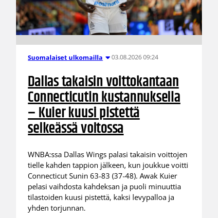
03.08.2026 09:24
Suomalaiset ulkomailla
Dallas takaisin voittokantaan
Connecticutin kustannuksella
– Kuier kuusi pistettä
selkeässä voitossa
WNBA:ssa Dallas Wings palasi takaisin voittojen
tielle kahden tappion jälkeen, kun joukkue voitti
Connecticut Sunin 63-83 (37-48). Awak Kuier
pelasi vaihdosta kahdeksan ja puoli minuuttia
tilastoiden kuusi pistettä, kaksi levypalloa ja
yhden torjunnan.