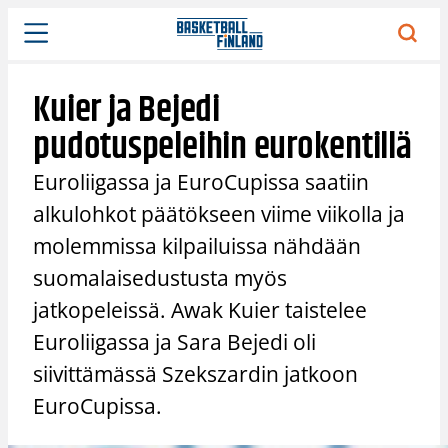
Siirry
sisältöön
Kuier ja Bejedi
pudotuspeleihin eurokentillä
Euroliigassa ja EuroCupissa saatiin
alkulohkot päätökseen viime viikolla ja
molemmissa kilpailuissa nähdään
suomalaisedustusta myös
jatkopeleissä. Awak Kuier taistelee
Euroliigassa ja Sara Bejedi oli
siivittämässä Szekszardin jatkoon
EuroCupissa.