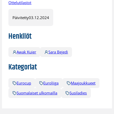
Ottelutilastot
Päivitetty
03.12.2024
Henkilöt
Awak Kuier
Sara Bejedi
Kategoriat
Eurocup
Euroliiga
Maajoukkueet
Suomalaiset ulkomailla
Susiladies