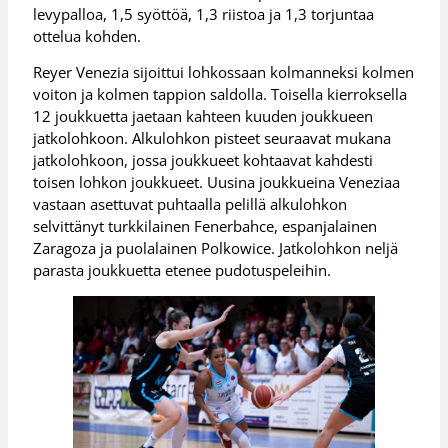
levypalloa, 1,5 syöttöä, 1,3 riistoa ja 1,3 torjuntaa
ottelua kohden.
Reyer Venezia sijoittui lohkossaan kolmanneksi kolmen
voiton ja kolmen tappion saldolla. Toisella kierroksella
12 joukkuetta jaetaan kahteen kuuden joukkueen
jatkolohkoon. Alkulohkon pisteet seuraavat mukana
jatkolohkoon, jossa joukkueet kohtaavat kahdesti
toisen lohkon joukkueet. Uusina joukkueina Veneziaa
vastaan asettuvat puhtaalla pelillä alkulohkon
selvittänyt turkkilainen Fenerbahce, espanjalainen
Zaragoza ja puolalainen Polkowice. Jatkolohkon neljä
parasta joukkuetta etenee pudotuspeleihin.