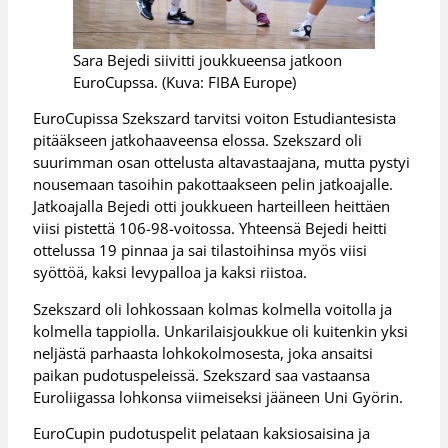
Sara Bejedi siivitti joukkueensa jatkoon
EuroCupssa. (Kuva: FIBA Europe)
EuroCupissa Szekszard tarvitsi voiton Estudiantesista
pitääkseen jatkohaaveensa elossa. Szekszard oli
suurimman osan ottelusta altavastaajana, mutta pystyi
nousemaan tasoihin pakottaakseen pelin jatkoajalle.
Jatkoajalla Bejedi otti joukkueen harteilleen heittäen
viisi pistettä 106-98-voitossa. Yhteensä Bejedi heitti
ottelussa 19 pinnaa ja sai tilastoihinsa myös viisi
syöttöä, kaksi levypalloa ja kaksi riistoa.
Szekszard oli lohkossaan kolmas kolmella voitolla ja
kolmella tappiolla. Unkarilaisjoukkue oli kuitenkin yksi
neljästä parhaasta lohkokolmosesta, joka ansaitsi
paikan pudotuspeleissä. Szekszard saa vastaansa
Euroliigassa lohkonsa viimeiseksi jääneen Uni Györin.
EuroCupin pudotuspelit pelataan kaksiosaisina ja