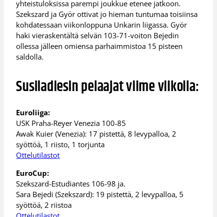
yhteistuloksissa parempi joukkue etenee jatkoon.
Szekszard ja Györ ottivat jo hieman tuntumaa toisiinsa
kohdatessaan viikonloppuna Unkarin liigassa. Györ
haki vieraskentältä selvän 103-71-voiton Bejedin
ollessa jälleen omiensa parhaimmistoa 15 pisteen
saldolla.
Susiladiesin pelaajat viime viikolla:
Euroliiga:
USK Praha-Reyer Venezia 100-85
Awak Kuier (Venezia): 17 pistettä, 8 levypalloa, 2
syöttöä, 1 riisto, 1 torjunta
Ottelutilastot
EuroCup:
Szekszard-Estudiantes 106-98 ja.
Sara Bejedi (Szekszard): 19 pistettä, 2 levypalloa, 5
syöttöä, 2 riistoa
Ottelutilastot