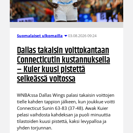
03.08.2026 09:24
Suomalaiset ulkomailla
Dallas takaisin voittokantaan
Connecticutin kustannuksella
– Kuier kuusi pistettä
selkeässä voitossa
WNBA:ssa Dallas Wings palasi takaisin voittojen
tielle kahden tappion jälkeen, kun joukkue voitti
Connecticut Sunin 63-83 (37-48). Awak Kuier
pelasi vaihdosta kahdeksan ja puoli minuuttia
tilastoiden kuusi pistettä, kaksi levypalloa ja
yhden torjunnan.