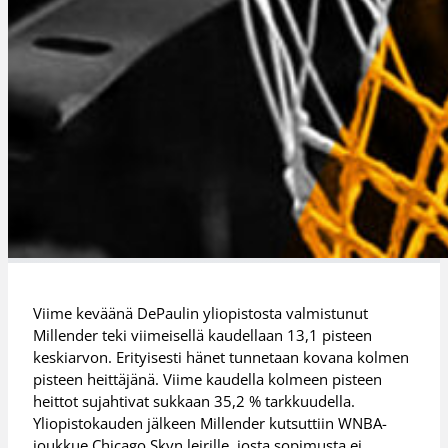
Viime keväänä DePaulin yliopistosta valmistunut
Millender teki viimeisellä kaudellaan 13,1 pisteen
keskiarvon. Erityisesti hänet tunnetaan kovana kolmen
pisteen heittäjänä. Viime kaudella kolmeen pisteen
heittot sujahtivat sukkaan 35,2 % tarkkuudella.
Yliopistokauden jälkeen Millender kutsuttiin WNBA-
joukkue Chicago Skyn leirille, josta sopimusta ei