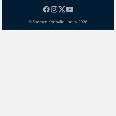
© Suomen Koripalloliitto ry 2026