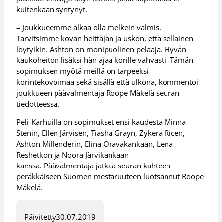
kuitenkaan syntynyt.
– Joukkueemme alkaa olla melkein valmis.
Tarvitsimme kovan heittäjän ja uskon, että sellainen
löytyikin. Ashton on monipuolinen pelaaja. Hyvän
kaukoheiton lisäksi hän ajaa korille vahvasti. Tämän
sopimuksen myötä meillä on tarpeeksi
korintekovoimaa sekä sisällä että ulkona, kommentoi
joukkueen päävalmentaja Roope Mäkelä seuran
tiedotteessa.
Peli-Karhuilla on sopimukset ensi kaudesta Minna
Stenin, Ellen Järvisen, Tiasha Grayn, Zykera Ricen,
Ashton Millenderin, Elina Oravakankaan, Lena
Reshetkon ja Noora Järvikankaan
kanssa. Päävalmentaja jatkaa seuran kahteen
peräkkäiseen Suomen mestaruuteen luotsannut Roope
Mäkelä.
Päivitetty
30.07.2019