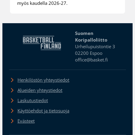
myös kaudella 2026-27.
Suomen
Koripalloliitto
Urheilupuistontie 3
02200 Espoo
office@basket.fi
Henkilöstön yhteystiedot
Alueiden yhteystiedot
Laskutustiedot
Käyttöehdot ja tietosuoja
Evästeet