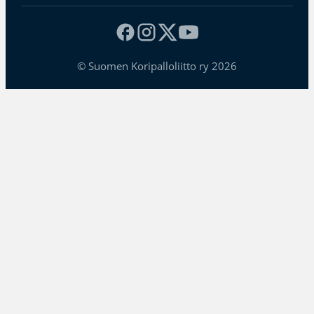
© Suomen Koripalloliitto ry 2026