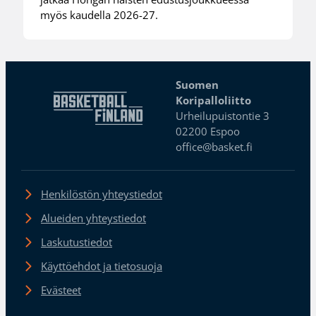
myös kaudella 2026-27.
Suomen
Koripalloliitto
Urheilupuistontie 3
02200 Espoo
office@basket.fi
Henkilöstön yhteystiedot
Alueiden yhteystiedot
Laskutustiedot
Käyttöehdot ja tietosuoja
Evästeet