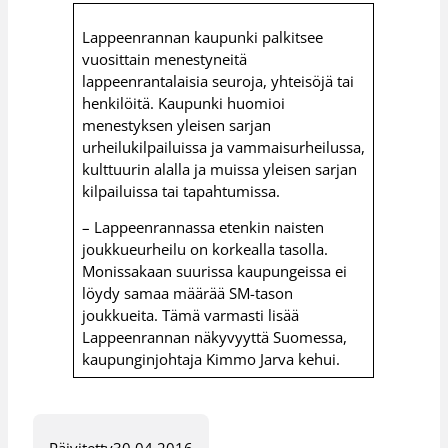
Lappeenrannan kaupunki palkitsee
vuosittain menestyneitä
lappeenrantalaisia seuroja, yhteisöjä tai
henkilöitä. Kaupunki huomioi
menestyksen yleisen sarjan
urheilukilpailuissa ja vammaisurheilussa,
kulttuurin alalla ja muissa yleisen sarjan
kilpailuissa tai tapahtumissa.
– Lappeenrannassa etenkin naisten
joukkueurheilu on korkealla tasolla.
Monissakaan suurissa kaupungeissa ei
löydy samaa määrää SM-tason
joukkueita. Tämä varmasti lisää
Lappeenrannan näkyvyyttä Suomessa,
kaupunginjohtaja Kimmo Jarva kehui.
Päivitetty
30.04.2016