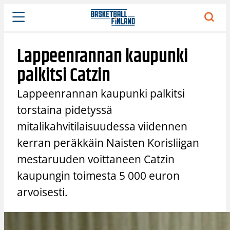
Siirry
sisältöön
Lappeenrannan kaupunki
palkitsi Catzin
Lappeenrannan kaupunki palkitsi
torstaina pidetyssä
mitalikahvitilaisuudessa viidennen
kerran peräkkäin Naisten Korisliigan
mestaruuden voittaneen Catzin
kaupungin toimesta 5 000 euron
arvoisesti.