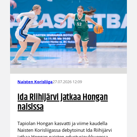
27.07.2026 12:09
Naisten Korisliiga
Ida Riihijärvi jatkaa Hongan
naisissa
Tapiolan Hongan kasvatti ja viime kaudella
Naisten Korisliigassa debytoinut Ida Riihijärvi
jatkaa Hongan naisten edustusjoukkueessa