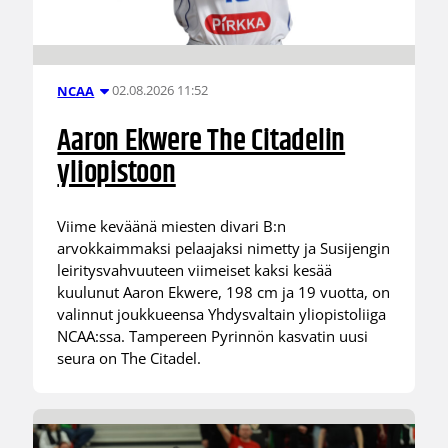
02.08.2026 11:52
NCAA
Aaron Ekwere The Citadelin
yliopistoon
Viime keväänä miesten divari B:n
arvokkaimmaksi pelaajaksi nimetty ja Susijengin
leiritysvahvuuteen viimeiset kaksi kesää
kuulunut Aaron Ekwere, 198 cm ja 19 vuotta, on
valinnut joukkueensa Yhdysvaltain yliopistoliiga
NCAA:ssa. Tampereen Pyrinnön kasvatin uusi
seura on The Citadel.