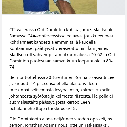
CIT-välierässä Old Dominion kohtaa James Madisonin.
Samassa CAA-konferenssissa pelaavat joukkueet ovat
kohdanneet kahdesti aiemmin tällä kaudella.
Kohtaamiset päättyivät vierasvoittoihin, kun James
Madison oli vahvempi tammikuun alussa 70-62 ja Old
Dominion puolestaan saman kuun loppupuolella 80-
74.
Belmont-ottelussa 208-senttinen Korihait-kasvatti Lee
Jr. kirjautti 14 pisteensä ohella tilastorivilleen
merkinnät seitsemästä levypallosta, kolmesta koriin
johtaneesta syötöstä ja kolmesta riistosta. Helpolla ei
suomalaistähti päässyt, josta kertoo Leen
pelitilanneheittojen tarkkuus 6/15.
Old Dominionin ainoa neljännen vuoden opiskeli, ns.
seniori, Jonathan Adams nousi ottelun ratkaisijaksi.