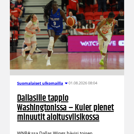
01.08.2026 08:04
Suomalaiset ulkomailla
Dallasille tappio
Washingtonissa – Kuier pienet
minuutit aloitusviisikossa
WNBA:ssa Dallas Wings hävisi toisen