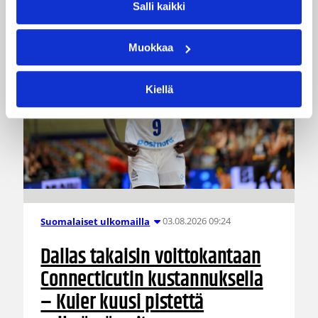
Salli kaikki
Muokkaa
Kiellä
03.08.2026 09:24
Suomalaiset ulkomailla
Dallas takaisin voittokantaan
Connecticutin kustannuksella
– Kuier kuusi pistettä