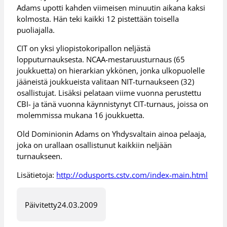
Adams upotti kahden viimeisen minuutin aikana kaksi
kolmosta. Hän teki kaikki 12 pistettään toisella
puoliajalla.
CIT on yksi yliopistokoripallon neljästä
lopputurnauksesta. NCAA-mestaruusturnaus (65
joukkuetta) on hierarkian ykkönen, jonka ulkopuolelle
jääneistä joukkueista valitaan NIT-turnaukseen (32)
osallistujat. Lisäksi pelataan viime vuonna perustettu
CBI- ja tänä vuonna käynnistynyt CIT-turnaus, joissa on
molemmissa mukana 16 joukkuetta.
Old Dominionin Adams on Yhdysvaltain ainoa pelaaja,
joka on urallaan osallistunut kaikkiin neljään
turnaukseen.
Lisätietoja:
http://odusports.cstv.com/index-main.html
Päivitetty
24.03.2009