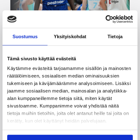
Suostumus
Yksityiskohdat
Tietoja
06.08.2026 09:16
Suomalaiset ulkomailla
Mystics nousi 20 pisteen takaa
Tämä sivusto käyttää evästeitä
voittoon Wingsiä vastaan –
Käytämme evästeitä tarjoamamme sisällön ja mainosten
Kuier viisi pistettä
räätälöimiseen, sosiaalisen median ominaisuuksien
tukemiseen ja kävijämäärämme analysoimiseen. Lisäksi
jaamme sosiaalisen median, mainosalan ja analytiikka-
WNBA:ssa Dallas Wings ehti johtaa peliä jo 20
alan kumppaneillemme tietoja siitä, miten käytät
pistettä, mutta Washington Mystics nousi takaa
sivustoamme. Kumppanimme voivat yhdistää näitä
voittoon 92-96 (59-44). Awak Kuier pelasi
tietoja muihin tietoihin, joita olet antanut heille tai joita on
vaihdosta viisi minuuttia tilastoiden viisi pistettä
kerätty, kun olet käyttänyt heidän palvelujaan.
ja yhden torjunnan.