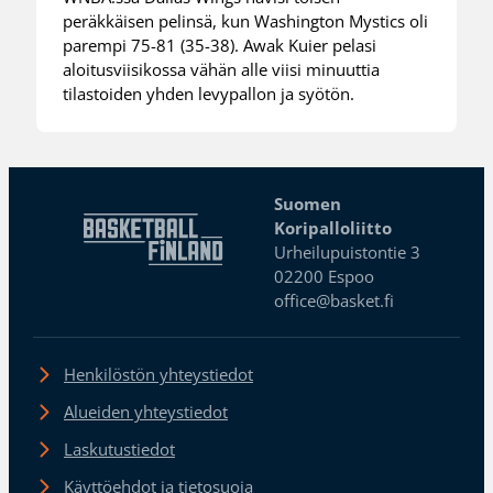
peräkkäisen pelinsä, kun Washington Mystics oli
parempi 75-81 (35-38). Awak Kuier pelasi
aloitusviisikossa vähän alle viisi minuuttia
tilastoiden yhden levypallon ja syötön.
Suomen
Koripalloliitto
Urheilupuistontie 3
02200 Espoo
office@basket.fi
Henkilöstön yhteystiedot
Alueiden yhteystiedot
Laskutustiedot
Käyttöehdot ja tietosuoja