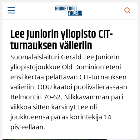
Siirry
sisältöön
Lee Juniorin yliopisto CIT-
turnauksen välieriin
Suomalaislaituri Gerald Lee Juniorin
yliopistojoukkue Old Dominion eteni
ensi kertaa pelattavan CIT-turnauksen
välieriin. ODU kaatoi puolivälierässään
Belmontin 70-62. Nilkkavamman pari
viikkoa sitten kärsinyt Lee oli
joukkueensa paras korintekijä 14
pisteellään.