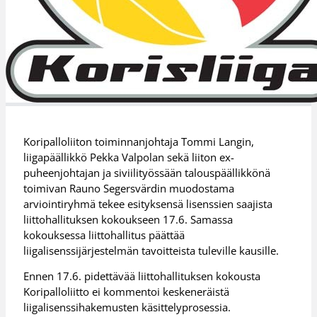
Koripalloliiton toiminnanjohtaja Tommi Langin,
liigapäällikkö Pekka Valpolan sekä liiton ex-
puheenjohtajan ja siviilityössään talouspäällikkönä
toimivan Rauno Segersvärdin muodostama
arviointiryhmä tekee esityksensä lisenssien saajista
liittohallituksen kokoukseen 17.6. Samassa
kokouksessa liittohallitus päättää
liigalisenssijärjestelmän tavoitteista tuleville kausille.
Ennen 17.6. pidettävää liittohallituksen kokousta
Koripalloliitto ei kommentoi keskeneräistä
liigalisenssihakemusten käsittelyprosessia.