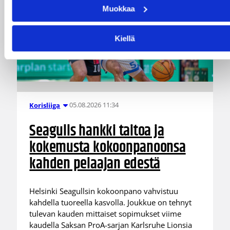
Muokkaa
Kiellä
05.08.2026 11:34
Korisliiga
Seagulls hankki taitoa ja
kokemusta kokoonpanoonsa
kahden pelaajan edestä
Helsinki Seagullsin kokoonpano vahvistuu
kahdella tuoreella kasvolla. Joukkue on tehnyt
tulevan kauden mittaiset sopimukset viime
kaudella Saksan ProA-sarjan Karlsruhe Lionsia