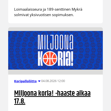
Loimaalaisseura ja 189-senttinen Mykrä
solmivat yksivuotisen sopimuksen.
04.08.2026 12:00
Koripalloliitto
Miljoona koria! -haaste alkaa
17.8.