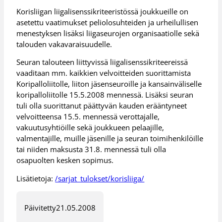
Korisliigan liigalisenssikriteeristössä joukkueille on
asetettu vaatimukset peliolosuhteiden ja urheilullisen
menestyksen lisäksi liigaseurojen organisaatiolle sekä
talouden vakavaraisuudelle.
Seuran talouteen liittyvissä liigalisenssikriteereissä
vaaditaan mm. kaikkien velvoitteiden suorittamista
Koripalloliitolle, liiton jäsenseuroille ja kansainväliselle
koripalloliitolle 15.5.2008 mennessä. Lisäksi seuran
tuli olla suorittanut päättyvän kauden erääntyneet
velvoitteensa 15.5. mennessä verottajalle,
vakuutusyhtiöille sekä joukkueen pelaajille,
valmentajille, muille jäsenille ja seuran toimihenkilöille
tai niiden maksusta 31.8. mennessä tuli olla
osapuolten kesken sopimus.
Lisätietoja:
/sarjat_tulokset/korisliiga/
Päivitetty
21.05.2008