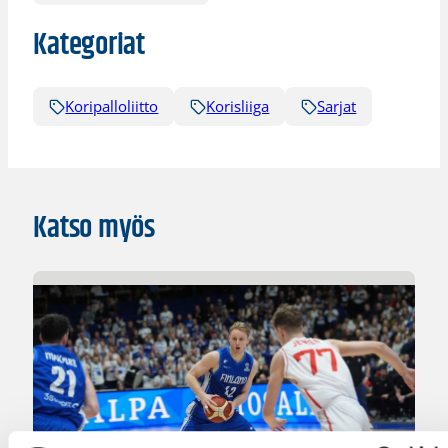
Kategoriat
Koripalloliitto
Korisliiga
Sarjat
Katso myös