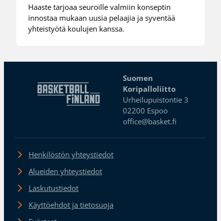
Haaste tarjoaa seuroille valmiin konseptin
innostaa mukaan uusia pelaajia ja syventää
yhteistyötä koulujen kanssa.
Suomen
Koripalloliitto
Urheilupuistontie 3
02200 Espoo
office@basket.fi
Henkilöstön yhteystiedot
Alueiden yhteystiedot
Laskutustiedot
Käyttöehdot ja tietosuoja