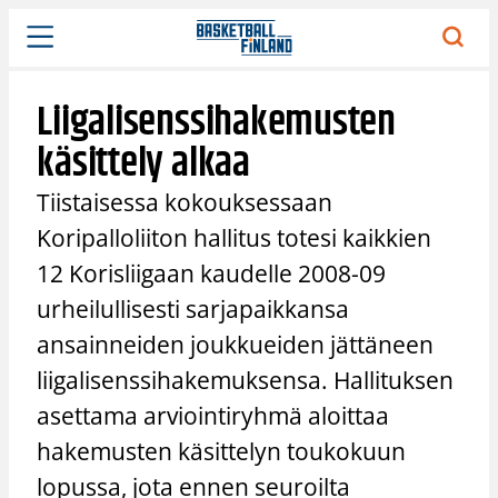
Siirry
sisältöön
Liigalisenssihakemusten
käsittely alkaa
Tiistaisessa kokouksessaan
Koripalloliiton hallitus totesi kaikkien
12 Korisliigaan kaudelle 2008-09
urheilullisesti sarjapaikkansa
ansainneiden joukkueiden jättäneen
liigalisenssihakemuksensa. Hallituksen
asettama arviointiryhmä aloittaa
hakemusten käsittelyn toukokuun
lopussa, jota ennen seuroilta