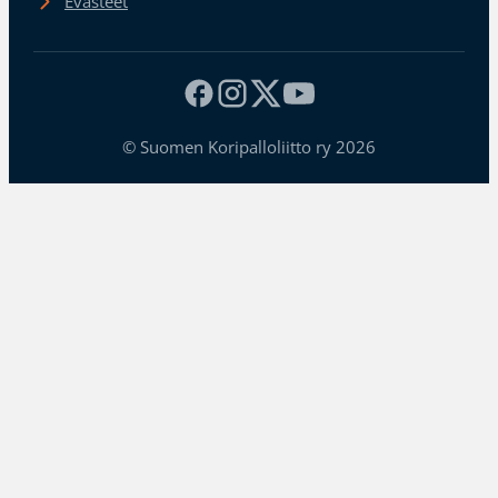
Evästeet
© Suomen Koripalloliitto ry 2026