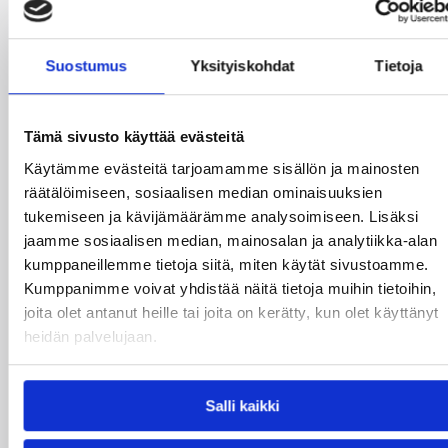
Suostumus
Yksityiskohdat
Tietoja
07.08.2026 09:23
Korisliiga
Tämä sivusto käyttää evästeitä
Daniel Dolenc KTP-Basketin
Käytämme evästeitä tarjoamamme sisällön ja mainosten
räätälöimiseen, sosiaalisen median ominaisuuksien
haaviin
tukemiseen ja kävijämäärämme analysoimiseen. Lisäksi
jaamme sosiaalisen median, mainosalan ja analytiikka-alan
Dolenc on rakentanut pitkän ammattilaisuran
kumppaneillemme tietoja siitä, miten käytät sivustoamme.
Suomen lisäksi Ranskassa, Itävallassa,
Kumppanimme voivat yhdistää näitä tietoja muihin tietoihin,
Liettuassa, Romaniassa, Bosniassa ja viimeksi
joita olet antanut heille tai joita on kerätty, kun olet käyttänyt
Islannissa.
heidän palvelujaan.
Salli kaikki