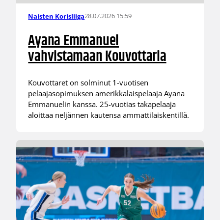
28.07.2026 15:59
Naisten Korisliiga
Ayana Emmanuel
vahvistamaan Kouvottaria
Kouvottaret on solminut 1-vuotisen
pelaajasopimuksen amerikkalaispelaaja Ayana
Emmanuelin kanssa. 25-vuotias takapelaaja
aloittaa neljännen kautensa ammattilaiskentillä.