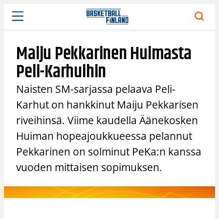
Siirry
sisältöön
Maiju Pekkarinen Huimasta
Peli-Karhuihin
Naisten SM-sarjassa pelaava Peli-
Karhut on hankkinut Maiju Pekkarisen
riveihinsä. Viime kaudella Äänekosken
Huiman hopeajoukkueessa pelannut
Pekkarinen on solminut PeKa:n kanssa
vuoden mittaisen sopimuksen.