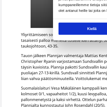
kumppaneillemme tietoja siitä
olet antanut heille tai joita o
Kiellä
Yliyrittämiseen sortunut Plannja ei saanut hyök
tasaisesti palloa mieheltä toiselle kierrättäny
taukojohtoon, 43-35.
Tauon jälkeen Plannjan valmentaja Mattias Ken
Christopher Ryanin varjostamaan Sundsvallin pe
täysin kuvioista. Plannja pakotti Sundsvallin kau
puoliajan 27-13-kirillä. Sundsvall sinnitteli Pl
liian vahva päätösminuuteilla. Voittolukemat mer
Suomalaislaituri Vesa Mäkäläinen kamppaili kentäl
kolmoset 0/1, vapaaheitot 1/2), kuusi levypalloa
pallonmenetystä ja kaksi virhettä. Ottelun parha
Plannjalta kunnostautui John Rosendahl (20/5).