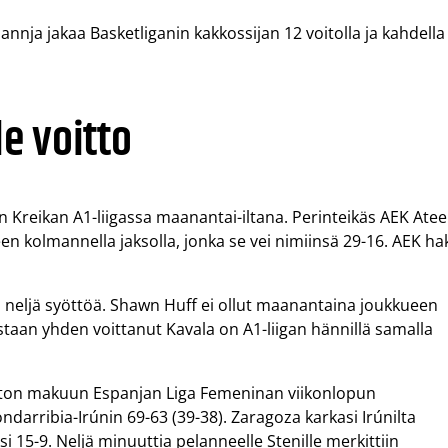
lannja jakaa Basketliganin kakkossijan 12 voitolla ja kahdella
le voitto
 Kreikan A1-liigassa maanantai-iltana. Perinteikäs AEK Ate
 kolmannella jaksolla, jonka se vei nimiinsä 29-16. AEK ha
koi neljä syöttöä. Shawn Huff ei ollut maanantaina joukkueen
aan yhden voittanut Kavala on A1-liigan hännillä samalla
voiton makuun Espanjan Liga Femeninan viikonlopun
ndarribia-Irúnin 69-63 (39-38). Zaragoza karkasi Irúnilta
i 15-9. Neljä minuuttia pelanneelle Stenille merkittiin