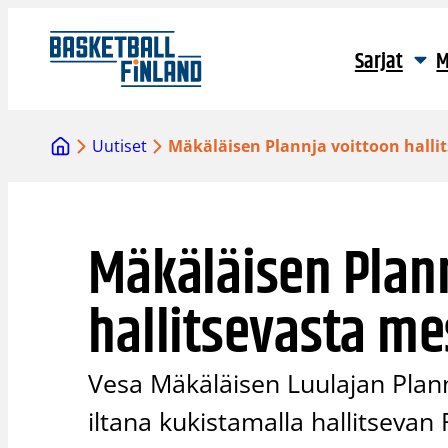
Siirry
sisältöön
Sarjat
M
Uutiset
Mäkäläisen Plannja voittoon halli
Mäkäläisen Plan
hallitsevasta me
Vesa Mäkäläisen Luulajan Plann
iltana kukistamalla hallitseva