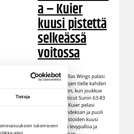
a – Kuier
kuusi pistettä
selkeässä
voitossa
WNBA:ssa Dallas Wings palasi
takaisin voittojen tielle kahden
tappion jälkeen, kun joukkue
Tietoja
voitti Connecticut Sunin 63-83
(37-48). Awak Kuier pelasi
vaihdosta kahdeksan ja puoli
minuuttia tilastoiden kuusi
 ominaisuuksien tukemiseen
pistettä, kaksi levypalloa ja
tiikka-alan
yhden torjunnan.