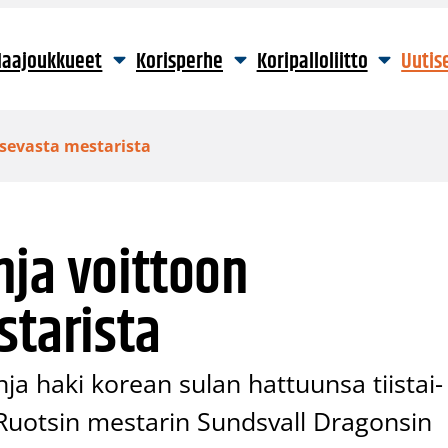
aajoukkueet
Korisperhe
Koripalloliitto
Uutis
tsevasta mestarista
nja voittoon
starista
ja haki korean sulan hattuunsa tiistai-
n Ruotsin mestarin Sundsvall Dragonsin