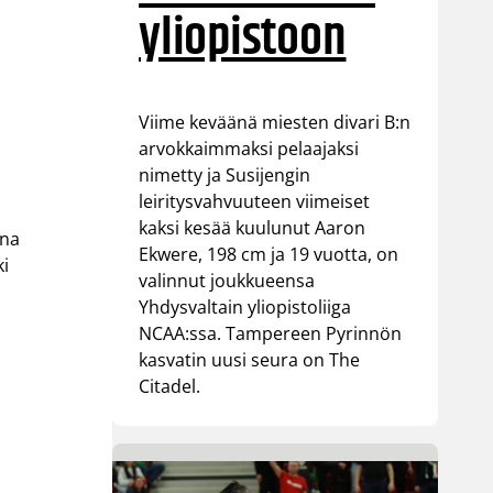
yliopistoon
Viime keväänä miesten divari B:n
arvokkaimmaksi pelaajaksi
nimetty ja Susijengin
leiritysvahvuuteen viimeiset
kaksi kesää kuulunut Aaron
ena
Ekwere, 198 cm ja 19 vuotta, on
ki
valinnut joukkueensa
Yhdysvaltain yliopistoliiga
NCAA:ssa. Tampereen Pyrinnön
kasvatin uusi seura on The
Citadel.