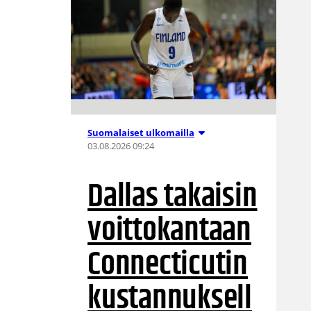
Suomalaiset ulkomailla
03.08.2026 09:24
Dallas takaisin
voittokantaan
Connecticutin
kustannuksell