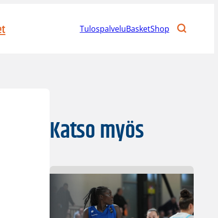
et
Tulospalvelu
BasketShop
Katso myös