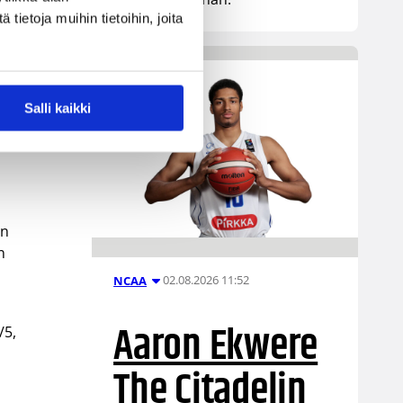
ietoja muihin tietoihin, joita
Salli kaikki
in
en
n
02.08.2026 11:52
NCAA
Aaron Ekwere
/5,
The Citadelin