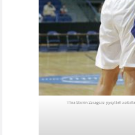
Tiina Stenin Zaragoza pysytteli voito