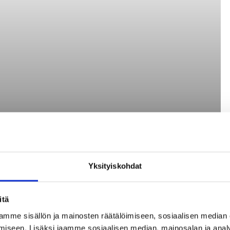
Yksityiskohdat
itä
mme sisällön ja mainosten räätälöimiseen, sosiaalisen median
iseen. Lisäksi jaamme sosiaalisen median, mainosalan ja analy