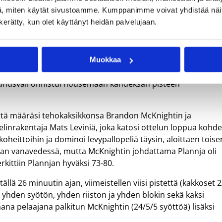
, miten käytät sivustoamme. Kumppanimme voivat yhdistää näitä t
n kerätty, kun olet käyttänyt heidän palvelujaan.
Muokkaa
käyspeliään kulkemaan kärkikamppailun avausjaksolla, jollo
t Sundsvall onnistui nousemaan kahdeksan pisteen
ttä määräsi tehokaksikkonsa Brandon McKnightin ja
linrakentaja Mats Leviniä, joka katosi ottelun loppua kohd
koheittoihin ja dominoi levypallopeliä täysin, aloittaen toise
annjan vanavedessä, mutta McKnightin johdattama Plannja oli
kittiin Plannjan hyväksi 73-80.
lä 26 minuutin ajan, viimeistellen viisi pistettä (kakkoset 2
, yhden syötön, yhden riiston ja yhden blokin sekä kaksi
ana pelaajana palkitun McKnightin (24/5/5 syöttöä) lisäksi