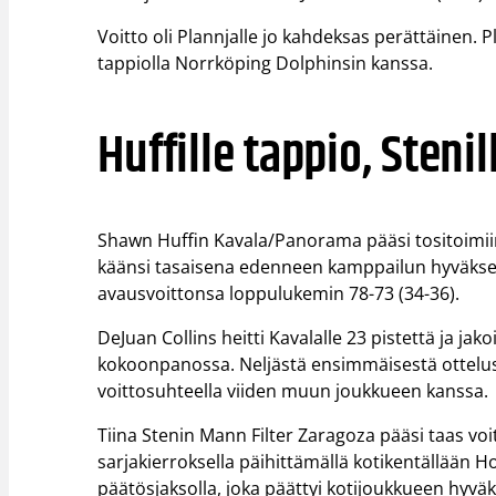
Voitto oli Plannjalle jo kahdeksas perättäinen. P
tappiolla Norrköping Dolphinsin kanssa.
Huffille tappio, Stenil
Shawn Huffin Kavala/Panorama pääsi tositoimiin
käänsi tasaisena edenneen kamppailun hyväkseen
avausvoittonsa loppulukemin 78-73 (34-36).
DeJuan Collins heitti Kavalalle 23 pistettä ja ja
kokoonpanossa. Neljästä ensimmäisestä ottelust
voittosuhteella viiden muun joukkueen kanssa.
Tiina Stenin Mann Filter Zaragoza pääsi taas 
sarjakierroksella päihittämällä kotikentällään Ho
päätösjaksolla, joka päättyi kotijoukkueen hyväks