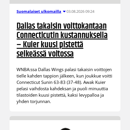
03.08.2026 09:24
Suomalaiset ulkomailla
Dallas takaisin voittokantaan
Connecticutin kustannuksella
– Kuier kuusi pistettä
selkeässä voitossa
WNBA:ssa Dallas Wings palasi takaisin voittojen
tielle kahden tappion jälkeen, kun joukkue voitti
Connecticut Sunin 63-83 (37-48). Awak Kuier
pelasi vaihdosta kahdeksan ja puoli minuuttia
tilastoiden kuusi pistettä, kaksi levypalloa ja
yhden torjunnan.