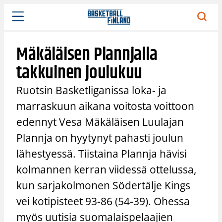
Siirry
sisältöön
Mäkäläisen Plannjalla
takkuinen joulukuu
Ruotsin Basketliganissa loka- ja
marraskuun aikana voitosta voittoon
edennyt Vesa Mäkäläisen Luulajan
Plannja on hyytynyt pahasti joulun
lähestyessä. Tiistaina Plannja hävisi
kolmannen kerran viidessä ottelussa,
kun sarjakolmonen Södertälje Kings
vei kotipisteet 93-86 (54-39). Ohessa
myös uutisia suomalaispelaajien