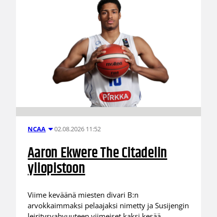
02.08.2026 11:52
NCAA
Aaron Ekwere The Citadelin
yliopistoon
Viime keväänä miesten divari B:n
arvokkaimmaksi pelaajaksi nimetty ja Susijengin
leiritysvahvuuteen viimeiset kaksi kesää