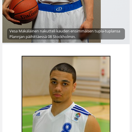
Vesa Mäkäläinen nakutteli kauden ensimmäisen tupla-tuplansa
Plannjan päihittäessä 08 Stockholmin.