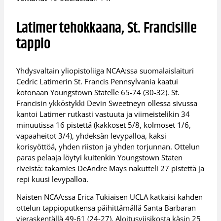
Latimer tehokkaana, St. Francisille
tappio
Yhdysvaltain yliopistoliiga NCAA:ssa suomalaislaituri
Cedric Latimerin St. Francis Pennsylvania kaatui
kotonaan Youngstown Statelle 65-74 (30-32). St.
Francisin ykköstykki Devin Sweetneyn ollessa sivussa
kantoi Latimer rutkasti vastuuta ja viimeistelikin 34
minuutissa 16 pistettä (kakkoset 5/8, kolmoset 1/6,
vapaaheitot 3/4), yhdeksän levypalloa, kaksi
korisyöttöä, yhden riiston ja yhden torjunnan. Ottelun
paras pelaaja löytyi kuitenkin Youngstown Staten
riveistä: takamies DeAndre Mays nakutteli 27 pistettä ja
repi kuusi levypalloa.
Naisten NCAA:ssa Erica Tukiaisen UCLA katkaisi kahden
ottelun tappioputkensa päihittämällä Santa Barbaran
vieraskentällä 49-61 (24-27). Aloitusviisikosta käsin 25