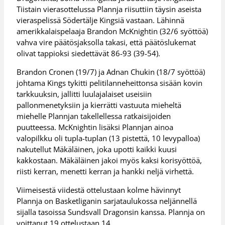
Tiistain vierasottelussa Plannja riisuttiin täysin aseista
vieraspelissä Södertälje Kingsiä vastaan. Lähinnä
amerikkalaispelaaja Brandon McKnightin (32/6 syöttöä)
vahva vire päätösjaksolla takasi, että päätöslukemat
olivat tappioksi siedettävät 86-93 (39-54).
Brandon Cronen (19/7) ja Adnan Chukin (18/7 syöttöä)
johtama Kings tykitti pelitilanneheittonsa sisään kovin
tarkkuuksin, jallitti luulajalaiset useisiin
pallonmenetyksiin ja kierrätti vastuuta mieheltä
miehelle Plannjan takellellessa ratkaisijoiden
puutteessa. McKnightin lisäksi Plannjan ainoa
valopilkku oli tupla-tuplan (13 pistettä, 10 levypalloa)
nakutellut Mäkäläinen, joka upotti kaikki kuusi
kakkostaan. Mäkäläinen jakoi myös kaksi korisyöttöä,
riisti kerran, menetti kerran ja hankki neljä virhettä.
Viimeisestä viidestä ottelustaan kolme hävinnyt
Plannja on Basketliganin sarjataulukossa neljännellä
sijalla tasoissa Sundsvall Dragonsin kanssa. Plannja on
voittanut 19 ottelustaan 14.