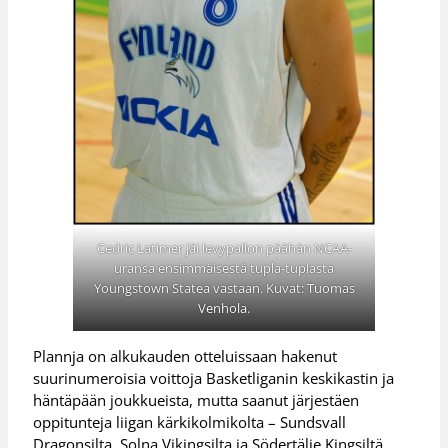
Cedric Latimer jäi levypallon päähän NCAA-
uransa ensimmäisestä tupla-tuplasta
Youngstown Statea vastaan. Kuvat: Tuomas
Venhola.
Plannja on alkukauden otteluissaan hakenut
suurinumeroisia voittoja Basketliganin keskikastin ja
häntäpään joukkueista, mutta saanut järjestäen
oppitunteja liigan kärkikolmikolta – Sundsvall
Dragonsilta, Solna Vikingsilta ja Södertälje Kingsiltä.