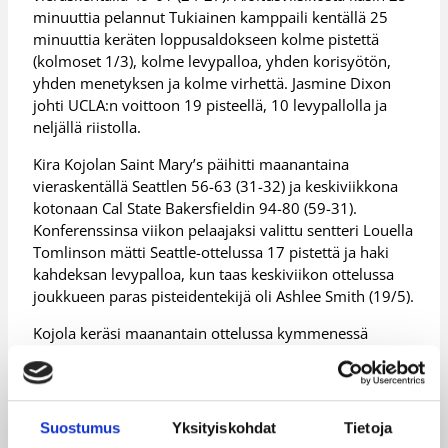
minuuttia pelannut Tukiainen kamppaili kentällä 25
minuuttia keräten loppusaldokseen kolme pistettä
(kolmoset 1/3), kolme levypalloa, yhden korisyötön,
yhden menetyksen ja kolme virhettä. Jasmine Dixon
johti UCLA:n voittoon 19 pisteellä, 10 levypallolla ja
neljällä riistolla.
Kira Kojolan Saint Mary’s päihitti maanantaina
vieraskentällä Seattlen 56-63 (31-32) ja keskiviikkona
kotonaan Cal State Bakersfieldin 94-80 (59-31).
Konferenssinsa viikon pelaajaksi valittu sentteri Louella
Tomlinson mätti Seattle-ottelussa 17 pistettä ja haki
kahdeksan levypalloa, kun taas keskiviikon ottelussa
joukkueen paras pisteidentekijä oli Ashlee Smith (19/5).
Kojola keräsi maanantain ottelussa kymmenessä
minuutissa kolme levypalloa ja yhden korisyötön.
Keskiviikkona Kojola heitti 12 minuutissa kolme
pistettä (kolmoset 1/1) ja haki kaksi levypalloa.
Suostumus
Yksityiskohdat
Tietoja