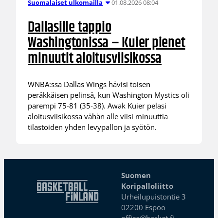
01.08.2026 08:04
Suomalaiset ulkomailla
Dallasille tappio
Washingtonissa – Kuier pienet
minuutit aloitusviisikossa
WNBA:ssa Dallas Wings hävisi toisen
peräkkäisen pelinsä, kun Washington Mystics oli
parempi 75-81 (35-38). Awak Kuier pelasi
aloitusviisikossa vähän alle viisi minuuttia
tilastoiden yhden levypallon ja syötön.
Suomen
Koripalloliitto
Urheilupuistontie 3
02200 Espoo