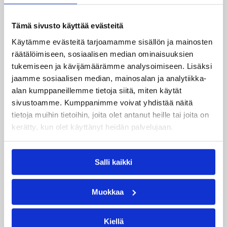
Päivitetty
17.12.2009
Tämä sivusto käyttää evästeitä
Henkilöt
Käytämme evästeitä tarjoamamme sisällön ja mainosten
räätälöimiseen, sosiaalisen median ominaisuuksien
tukemiseen ja kävijämäärämme analysoimiseen. Lisäksi
DeAndre Mays
jaamme sosiaalisen median, mainosalan ja analytiikka-
alan kumppaneillemme tietoja siitä, miten käytät
Kategoriat
sivustoamme. Kumppanimme voivat yhdistää näitä
tietoja muihin tietoihin, joita olet antanut heille tai joita on
kerätty, kun olet käyttänyt heidän palvelujaan.
Suomalaiset ulkomailla
Salli kaikki
Katso myös
Muokkaa
Kiellä