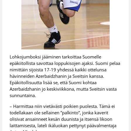
Lohkojumboksi jääminen tarkoittaa Suomelle
epäkiitollista savottaa loppukisojen ajaksi. Suomi pelaa
nimittäin sijoista 17-19 yhdessä kaikki ottelunsa
hävinneiden Azerbaidzhanin ja Sveitsin kanssa.
Epäkiitollisuutta lisää se, että Suomi kohtaa
Azerbaidzhanin jo keskiviikkona, mutta Sveitsin vasta
sunnuntaina.
– Harmittaa niin vietävästi poikien puolesta. Tämä ei
todellakaan ole sellainen ”palkinto”, jonka kaverit
olisivat ansainneet kesän duunista ja itsensä likoon
laittamisesta, lateli ikäluokan pettynyt päävalmentaja