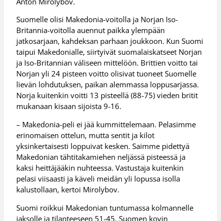
Anton Mirolybov.
Suomelle olisi Makedonia-voitolla ja Norjan Iso-
Britannia-voitolla auennut paikka ylempään
jatkosarjaan, kahdeksan parhaan joukkoon. Kun Suomi
taipui Makedonialle, siirtyivät suomalaiskatseet Norjan
ja Iso-Britannian väliseen mittelöön. Brittien voitto tai
Norjan yli 24 pisteen voitto olisivat tuoneet Suomelle
lievän lohdutuksen, paikan alemmassa loppusarjassa.
Norja kuitenkin voitti 13 pisteellä (88-75) vieden britit
mukanaan kisaan sijoista 9-16.
– Makedonia-peli ei jää kummittelemaan. Pelasimme
erinomaisen ottelun, mutta sentit ja kilot
yksinkertaisesti loppuivat kesken. Saimme pidettyä
Makedonian tähtitakamiehen neljässä pisteessä ja
kaksi heittäjääkin nuhteessa. Vastustaja kuitenkin
pelasi viisaasti ja käveli meidän yli lopussa isolla
kalustollaan, kertoi Mirolybov.
Suomi roikkui Makedonian tuntumassa kolmannelle
jaksolle ja tilanteeseen 51-45. Suomen kovin