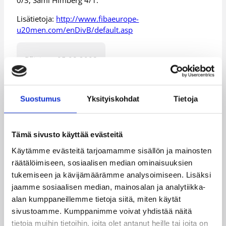
0/3, Sami Himberg 4/1.
Lisätietoja:
http://www.fibaeurope-
u20men.com/enDivB/default.asp
Päivitetty
05.08.2008
Henkilöt
Suostumus
Yksityiskohdat
Tietoja
Aleksi Huuskonen
Anton Mirolybov
Tämä sivusto käyttää evästeitä
Antti Kanervo
Ilkka Ekström
Käytämme evästeitä tarjoamamme sisällön ja mainosten
räätälöimiseen, sosiaalisen median ominaisuuksien
Ilpo Pehkonen
Juho Lehtoranta
tukemiseen ja kävijämäärämme analysoimiseen. Lisäksi
Matias Ojala
Michael Pounds
jaamme sosiaalisen median, mainosalan ja analytiikka-
alan kumppaneillemme tietoja siitä, miten käytät
Nicolas Dolénc
Sami Himberg
sivustoamme. Kumppanimme voivat yhdistää näitä
tietoja muihin tietoihin, joita olet antanut heille tai joita on
Skomantas Pocius
Ville Viita