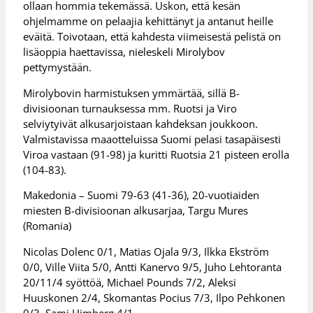
ollaan hommia tekemässä. Uskon, että kesän
ohjelmamme on pelaajia kehittänyt ja antanut heille
eväitä. Toivotaan, että kahdesta viimeisestä pelistä on
lisäoppia haettavissa, nieleskeli Mirolybov
pettymystään.
Mirolybovin harmistuksen ymmärtää, sillä B-
divisioonan turnauksessa mm. Ruotsi ja Viro
selviytyivät alkusarjoistaan kahdeksan joukkoon.
Valmistavissa maaotteluissa Suomi pelasi tasapäisesti
Viroa vastaan (91-98) ja kuritti Ruotsia 21 pisteen erolla
(104-83).
Makedonia – Suomi 79-63 (41-36), 20-vuotiaiden
miesten B-divisioonan alkusarjaa, Targu Mures
(Romania)
Nicolas Dolenc 0/1, Matias Ojala 9/3, Ilkka Ekström
0/0, Ville Viita 5/0, Antti Kanervo 9/5, Juho Lehtoranta
20/11/4 syöttöä, Michael Pounds 7/2, Aleksi
Huuskonen 2/4, Skomantas Pocius 7/3, Ilpo Pehkonen