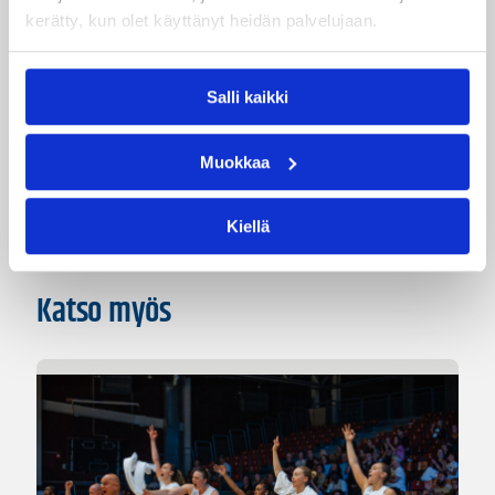
kerätty, kun olet käyttänyt heidän palvelujaan.
Kategoriat
Salli kaikki
EM-kilpailut
Maajoukkue
Maaottelu
Muokkaa
MU20
Nuorten EM-kilpailut
Kiellä
Katso myös