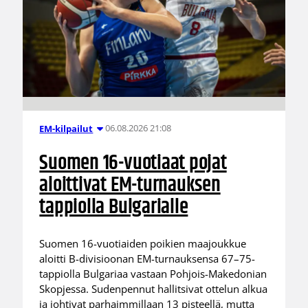
06.08.2026 21:08
EM-kilpailut
Suomen 16-vuotiaat pojat
aloittivat EM-turnauksen
tappiolla Bulgarialle
Suomen 16-vuotiaiden poikien maajoukkue
aloitti B-divisioonan EM-turnauksensa 67–75-
tappiolla Bulgariaa vastaan Pohjois-Makedonian
Skopjessa. Sudenpennut hallitsivat ottelun alkua
ja johtivat parhaimmillaan 13 pisteellä, mutta