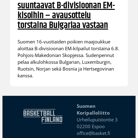
suuntaavat B-divisioonan EM-
kisoihin – avausottelu
torstaina Bulgariaa vastaan
Suomen 16-vuotiaiden poikien maajoukkue
aloittaa B-divisioonan EM-kilpailut torstaina 6.8.
Pohjois-Makedonian Skopjessa. Sudenpennut
pelaa alkulohkossa Bulgarian, Luxemburgin,
Ruotsin, Norjan sekä Bosnia ja Hertsegovinan
kanssa.
Suomen
Koripalloliitto
Urheilupuistontie 3
02200 Espoo
office@basket.fi