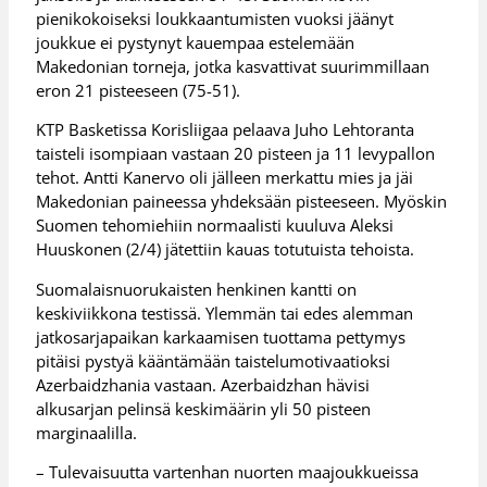
pienikokoiseksi loukkaantumisten vuoksi jäänyt
joukkue ei pystynyt kauempaa estelemään
Makedonian torneja, jotka kasvattivat suurimmillaan
eron 21 pisteeseen (75-51).
KTP Basketissa Korisliigaa pelaava Juho Lehtoranta
taisteli isompiaan vastaan 20 pisteen ja 11 levypallon
tehot. Antti Kanervo oli jälleen merkattu mies ja jäi
Makedonian paineessa yhdeksään pisteeseen. Myöskin
Suomen tehomiehiin normaalisti kuuluva Aleksi
Huuskonen (2/4) jätettiin kauas totutuista tehoista.
Suomalaisnuorukaisten henkinen kantti on
keskiviikkona testissä. Ylemmän tai edes alemman
jatkosarjapaikan karkaamisen tuottama pettymys
pitäisi pystyä kääntämään taistelumotivaatioksi
Azerbaidzhania vastaan. Azerbaidzhan hävisi
alkusarjan pelinsä keskimäärin yli 50 pisteen
marginaalilla.
– Tulevaisuutta vartenhan nuorten maajoukkueissa