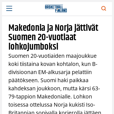
Siirry
sisältöön
Makedonia ja Norja jättivät
Suomen 20-vuotiaat
lohkojumboksi
Suomen 20-vuotiaiden maajoukkue
koki tiistaina kovan kohtalon, kun B-
divisioonan EM-alkusarja pelattiin
päätökseen. Suomi haki paikkaa
kahdeksan joukkoon, mutta kärsi 63-
79-tappion Makedonialle. Lohkon
toisessa ottelussa Norja kukisti Iso-
Britannian sopivalla korierolla jättäen