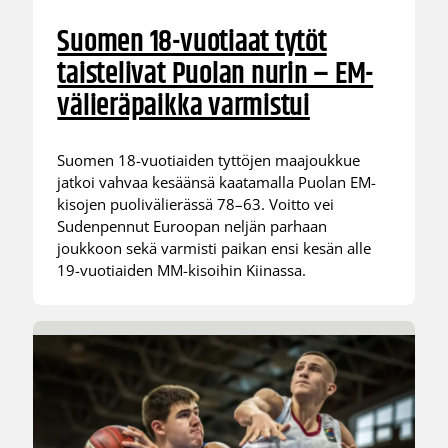
Suomen 18-vuotiaat tytöt
taistelivat Puolan nurin – EM-
välieräpaikka varmistui
Suomen 18-vuotiaiden tyttöjen maajoukkue
jatkoi vahvaa kesäänsä kaatamalla Puolan EM-
kisojen puolivälierässä 78–63. Voitto vei
Sudenpennut Euroopan neljän parhaan
joukkoon sekä varmisti paikan ensi kesän alle
19-vuotiaiden MM-kisoihin Kiinassa.