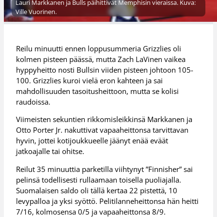
Lauri Markkanen ja Bulls päihittivät Memphisin vieraissa. Kuva:
Ville Vuorinen.
Reilu minuutti ennen loppusummeria Grizzlies oli
kolmen pisteen päässä, mutta Zach LaVinen vaikea
hyppyheitto nosti Bullsin viiden pisteen johtoon 105-
100. Grizzlies kuroi vielä eron kahteen ja sai
mahdollisuuden tasoitusheittoon, mutta se kolisi
raudoissa.
Viimeisten sekuntien rikkomisleikkinsä Markkanen ja
Otto Porter Jr. nakuttivat vapaaheittonsa tarvittavan
hyvin, jottei kotijoukkueelle jäänyt enää eväät
jatkoajalle tai ohitse.
Reilut 35 minuuttia parketilla viihtynyt ”Finnisher” sai
pelinsä todellisesti rullaamaan toisella puoliajalla.
Suomalaisen saldo oli tällä kertaa 22 pistettä, 10
levypalloa ja yksi syöttö. Pelitilanneheittonsa hän heitti
7/16, kolmosensa 0/5 ja vapaaheittonsa 8/9.