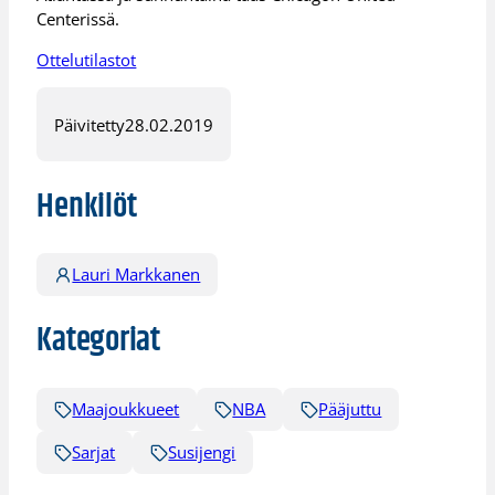
Centerissä.
Ottelutilastot
Päivitetty
28.02.2019
Henkilöt
Lauri Markkanen
Kategoriat
Maajoukkueet
NBA
Pääjuttu
Sarjat
Susijengi