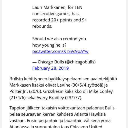
Lauri Markkanen, for TEN
consecutive games, has
recorded 20+ points and 9+
rebounds.
Should we also remind you
how young he is?
pic.twitter.com/XTSVc9oAYw
— Chicago Bulls (@chicagobulls)
February 28, 2019
Bullsin kehittyneen hyökkäyspelaamisen avaintekijöitä
Markkasen lisäksi olivat LaVine (30/5/4 syöttöä) ja
Porter Jr . (20/6). Grizzliesin kaksikko oli Mike Conley
(21/4/6) sekä Avery Bradley (23/7/7).
Tappion jälkeen takaisin voittokantaan palannut Bulls
pelaa seuraavan kerran kahdesti Atlanta Hawksia
vastaan. Ensin perjantain ja lauantain välisenä yönä
Atlantassa ja sunnuntaina taas Chicagon United