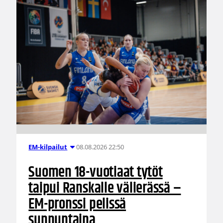
08.08.2026 22:50
EM-kilpailut
Suomen 18-vuotiaat tytöt
taipui Ranskalle välierässä –
EM-pronssi pelissä
sunnuntaina