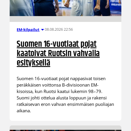
08.08.2026 22:56
EM-kilpailut
Suomen 16-vuotiaat pojat
kaatoivat Ruotsin vahvalla
esityksellä
Suomen 16-vuotiaat pojat nappasivat toisen
peräkkäisen voittonsa B-divisioonan EM-
kisoissa, kun Ruotsi kaatui lukemin 98–79.
Suomi johti ottelua alusta loppuun ja rakensi
ratkaisevan eron vahvan ensimmäisen puoliajan
aikana.