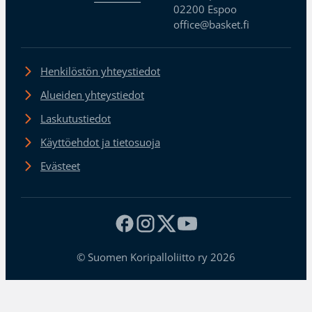
02200 Espoo
office@basket.fi
Henkilöstön yhteystiedot
Alueiden yhteystiedot
Laskutustiedot
Käyttöehdot ja tietosuoja
Evästeet
© Suomen Koripalloliitto ry 2026