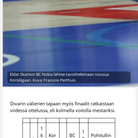
Eldar Skamon BC Nokia lähtee tavoittelemaan nousua
Korisliigaan. Kuva: Francois Perthuis.
Divarin välierien tapaan myös finaalit ratkaistaan
viidessä ottelussa, eli kolmella voitolla mestariksi.
1
1
6
Kor
BC
Pohitullin