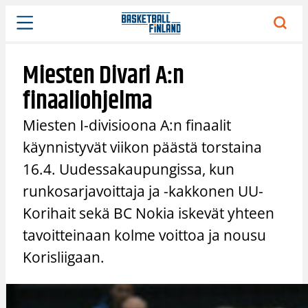
Siirry
sisältöön
Miesten Divari A:n
finaaliohjelma
Miesten I-divisioona A:n finaalit
käynnistyvät viikon päästä torstaina
16.4. Uudessakaupungissa, kun
runkosarjavoittaja ja -kakkonen UU-
Korihait sekä BC Nokia iskevät yhteen
tavoitteinaan kolme voittoa ja nousu
Korisliigaan.