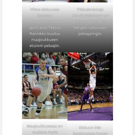
Viime elokuussa
Päävalmentaja
Ranskan
Henrik Dettmann on
haamuheitoillaan
kutsunut koolle 17
upottanut Teemu
hengen vahvuisen
Rannikko kuuluu
pelaajaringin.
maajoukkueen
eturivin pelaajiin.
Maajoukkueessa on
Elokuun EM-
mukana myös
karsinnoissa Suomi