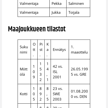
Valmentaja
Pekka
Salminen
Valmentaja
Jukka
Toijala
Maajoukkueen tilastot
O
Pi
K
Suku
1.
tt
st
a
Ennätys
nimi
maaottelu
.
.
.
1
1
1
42 vs.
Mött
5
4
26.05.199
0
ISL
ölä
3
,
5 vs. GRE
9
2001
2
1
1
8
8
23 vs.
01.08.200
Kotti
0
9
,
SWE
0 vs. DEN
5
2
5
2003
8
8
30 vs.