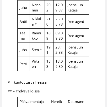
Neno
20
12.0
Joensuun
Juho
nen
2
9.87
Kataja
Nikkil
21
25.0
Antti
free agent
ä *
0
8.78
Tee
Ranni
18
09.0
free agent
mu
kko
9
9.80
19
23.1
Joensuun
Juha
Sten *
1
2.83
Kataja
Virtan
18
18.0
Joensuun
Petri
en
3
9.80
Kataja
* = kuntoutusvaiheessa
** = Yhdysvalloissa
Päävalmentaja
Henrik
Dettmann