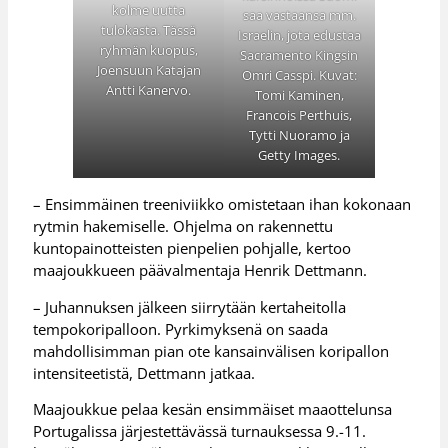
kolme uutta
saa vastaansa mm.
tulokasta. Tässä
Israelin, jota edustaa
ryhmän kuopus,
Sacramento Kingsin
Joensuun Katajan
Omri Casspi. Kuvat:
Antti Kanervo.
Tomi Kaminen,
Francois Perthuis,
Tytti Nuoramo ja
Getty Images.
– Ensimmäinen treeniviikko omistetaan ihan kokonaan
rytmin hakemiselle. Ohjelma on rakennettu
kuntopainotteisten pienpelien pohjalle, kertoo
maajoukkueen päävalmentaja Henrik Dettmann.
– Juhannuksen jälkeen siirrytään kertaheitolla
tempokoripalloon. Pyrkimyksenä on saada
mahdollisimman pian ote kansainvälisen koripallon
intensiteetistä, Dettmann jatkaa.
Maajoukkue pelaa kesän ensimmäiset maaottelunsa
Portugalissa järjestettävässä turnauksessa 9.-11.