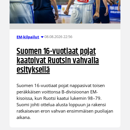
08.08.2026 22:56
EM-kilpailut
Suomen 16-vuotiaat pojat
kaatoivat Ruotsin vahvalla
esityksellä
Suomen 16-vuotiaat pojat nappasivat toisen
peräkkäisen voittonsa B-divisioonan EM-
kisoissa, kun Ruotsi kaatui lukemin 98–79.
Suomi johti ottelua alusta loppuun ja rakensi
ratkaisevan eron vahvan ensimmäisen puoliajan
aikana.