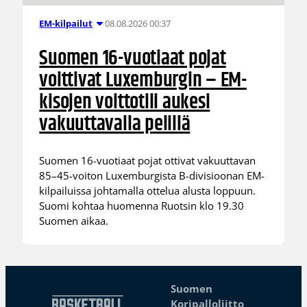
08.08.2026 00:37
EM-kilpailut
Suomen 16-vuotiaat pojat
voittivat Luxemburgin – EM-
kisojen voittotili aukesi
vakuuttavalla pelillä
Suomen 16-vuotiaat pojat ottivat vakuuttavan
85–45-voiton Luxemburgista B-divisioonan EM-
kilpailuissa johtamalla ottelua alusta loppuun.
Suomi kohtaa huomenna Ruotsin klo 19.30
Suomen aikaa.
Suomen
Koripalloliitto