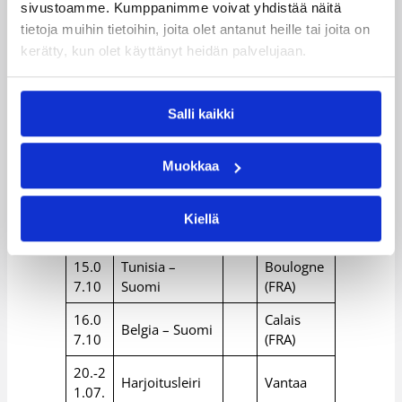
4.06.
Helsinki
sivustoamme. Kumppanimme voivat yhdistää näitä
tietoja muihin tietoihin, joita olet antanut heille tai joita on
28.0
kerätty, kun olet käyttänyt heidän palvelujaan.
6.-01
Harjoitusleiri
Forssa
.07.
06.-0
Salli kaikki
Harjoitusleiri
Vantaa
7.07.
09.-1
Harjoitusleiri &
Muokkaa
Portugali
3.07.
turnaus
15.-1
Kiellä
Turnaus
Ranska
6.07.
15.0
Tunisia –
Boulogne
7.10
Suomi
(FRA)
16.0
Calais
Belgia – Suomi
7.10
(FRA)
20.-2
Harjoitusleiri
Vantaa
1.07.