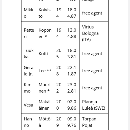
Mikk
Koivis
19
18.0
free agent
o
to
4
4.87
Virtus
Pette
Kopon
19
13.0
Bologna
ri
en *
4
4.88
(ITA)
Tuuk
20
18.0
Kotti
free agent
ka
5
3.81
Gera
20
22.1
Lee **
free agent
ld Jr.
8
1.87
Kim
Muuri
20
23.0
free agent
mo
nen *
2
2.81
Mäkäl
20
02.0
Plannja
Vesa
äinen
0
9.86
Luleå (SWE)
Han
Möttöl
20
09.0
Torpan
no
ä
9
9.76
Pojat