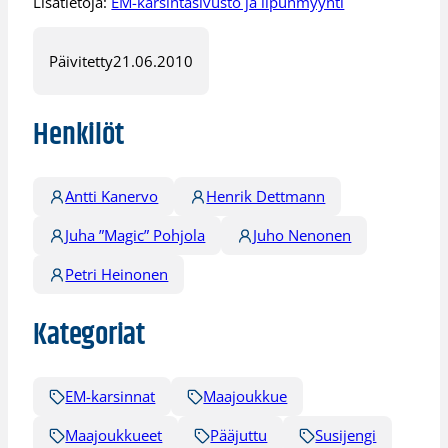
Lisätietoja:
EM-karsintasivusto ja lipunmyynti
Päivitetty
21.06.2010
Henkilöt
Antti Kanervo
Henrik Dettmann
Juha ”Magic” Pohjola
Juho Nenonen
Petri Heinonen
Kategoriat
EM-karsinnat
Maajoukkue
Maajoukkueet
Pääjuttu
Susijengi