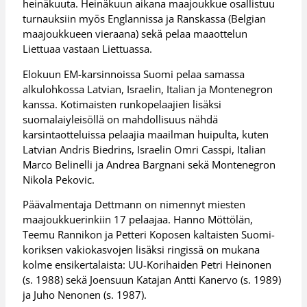
heinäkuuta. Heinäkuun aikana maajoukkue osallistuu
turnauksiin myös Englannissa ja Ranskassa (Belgian
maajoukkueen vieraana) sekä pelaa maaottelun
Liettuaa vastaan Liettuassa.
Elokuun EM-karsinnoissa Suomi pelaa samassa
alkulohkossa Latvian, Israelin, Italian ja Montenegron
kanssa. Kotimaisten runkopelaajien lisäksi
suomalaiyleisöllä on mahdollisuus nähdä
karsintaotteluissa pelaajia maailman huipulta, kuten
Latvian Andris Biedrins, Israelin Omri Casspi, Italian
Marco Belinelli ja Andrea Bargnani sekä Montenegron
Nikola Pekovic.
Päävalmentaja Dettmann on nimennyt miesten
maajoukkuerinkiin 17 pelaajaa. Hanno Möttölän,
Teemu Rannikon ja Petteri Koposen kaltaisten Suomi-
koriksen vakiokasvojen lisäksi ringissä on mukana
kolme ensikertalaista: UU-Korihaiden Petri Heinonen
(s. 1988) sekä Joensuun Katajan Antti Kanervo (s. 1989)
ja Juho Nenonen (s. 1987).