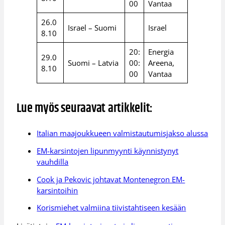
00
Vantaa
26.0
Israel – Suomi
Israel
8.10
20:
Energia
29.0
Suomi – Latvia
00:
Areena,
8.10
00
Vantaa
Lue myös seuraavat artikkelit:
Italian maajoukkueen valmistautumisjakso alussa
EM-karsintojen lipunmyynti käynnistynyt
vauhdilla
Cook ja Pekovic johtavat Montenegron EM-
karsintoihin
Korismiehet valmiina tiivistahtiseen kesään