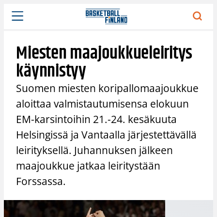
Siirry
sisältöön
Miesten maajoukkueleiritys
käynnistyy
Suomen miesten koripallomaajoukkue
aloittaa valmistautumisensa elokuun
EM-karsintoihin 21.-24. kesäkuuta
Helsingissä ja Vantaalla järjestettävällä
leirityksellä. Juhannuksen jälkeen
maajoukkue jatkaa leiritystään
Forssassa.