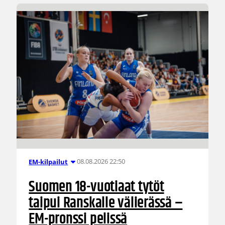
08.08.2026 22:50
EM-kilpailut
Suomen 18-vuotiaat tytöt
taipui Ranskalle välierässä –
EM-pronssi pelissä