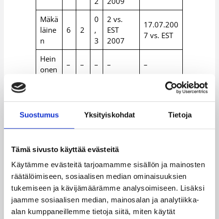
2
2009
Mäkä
0
2 vs.
17.07.200
läine
6
2
,
EST
7 vs. EST
n
3
2007
Hein
–
–
–
–
–
onen
Kane
–
–
–
–
–
rvo
Suostumus
Yksityiskohdat
Tietoja
Neno
–
–
–
–
–
nen
Tämä sivusto käyttää evästeitä
Maajoukkueen aikataulu 2010
Käytämme evästeitä tarjoamamme sisällön ja mainosten
räätälöimiseen, sosiaalisen median ominaisuuksien
tukemiseen ja kävijämäärämme analysoimiseen. Lisäksi
Pvm
Tapahtuma
Klo
Paikka
jaamme sosiaalisen median, mainosalan ja analytiikka-
21.-2
Vantaa,
alan kumppaneillemme tietoja siitä, miten käytät
Harjoitusleiri