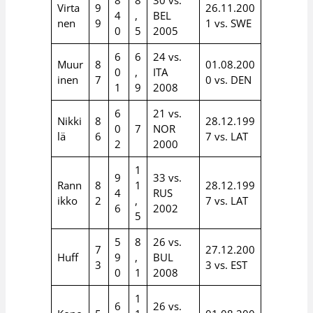
Virta
9
26.11.200
4
,
BEL
nen
9
1 vs. SWE
0
5
2005
6
6
24 vs.
Muur
8
01.08.200
0
,
ITA
inen
7
0 vs. DEN
1
9
2008
6
21 vs.
Nikki
8
28.12.199
0
7
NOR
lä
6
7 vs. LAT
2
2000
1
9
33 vs.
Rann
8
1
28.12.199
4
RUS
ikko
2
,
7 vs. LAT
6
2002
5
5
8
26 vs.
7
27.12.200
Huff
9
,
BUL
3
3 vs. EST
0
1
2008
1
6
26 vs.