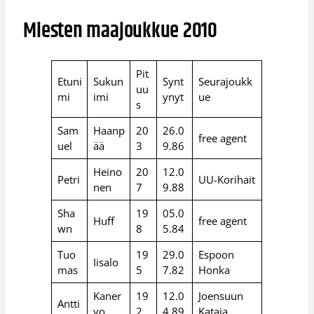
Miesten maajoukkue 2010
Pit
Etuni
Sukun
Synt
Seurajoukk
uu
mi
imi
ynyt
ue
s
Sam
Haanp
20
26.0
free agent
uel
ää
3
9.86
Heino
20
12.0
Petri
UU-Korihait
nen
7
9.88
Sha
19
05.0
Huff
free agent
wn
8
5.84
Tuo
19
29.0
Espoon
Iisalo
mas
5
7.82
Honka
Kaner
19
12.0
Joensuun
Antti
vo
2
4.89
Kataja