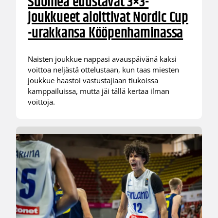
Suomea edustavat 3×3-
joukkueet aloittivat Nordic Cup
-urakkansa Kööpenhaminassa
Naisten joukkue nappasi avauspäivänä kaksi
voittoa neljästä ottelustaan, kun taas miesten
joukkue haastoi vastustajiaan tiukoissa
kamppailuissa, mutta jäi tällä kertaa ilman
voittoja.