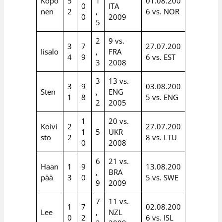
Kopo
5
1
01.08.200
0
ITA
nen
2
,
6 vs. NOR
0
2009
5
2
9 vs.
3
7
27.07.200
Iisalo
,
FRA
4
9
6 vs. EST
3
2008
3
13 vs.
3
9
03.08.200
Sten
,
ENG
1
8
5 vs. ENG
2
2005
1
20 vs.
Koivi
2
27.07.200
1
5
UKR
sto
2
8 vs. LTU
0
2008
6
21 vs.
Haan
1
9
13.08.200
,
BRA
pää
3
0
5 vs. SWE
9
2009
7
11 vs.
1
7
02.08.200
Lee
,
NZL
0
2
6 vs. ISL