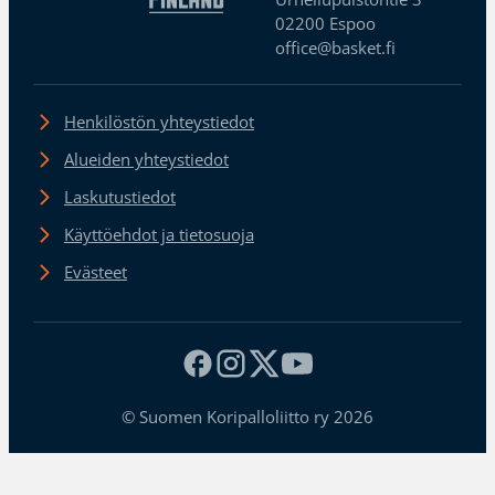
02200 Espoo
office@basket.fi
Henkilöstön yhteystiedot
Alueiden yhteystiedot
Laskutustiedot
Käyttöehdot ja tietosuoja
Evästeet
© Suomen Koripalloliitto ry 2026