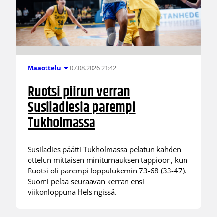
07.08.2026 21:42
Maaottelu
Ruotsi piirun verran
Susiladiesia parempi
Tukholmassa
Susiladies päätti Tukholmassa pelatun kahden
ottelun mittaisen miniturnauksen tappioon, kun
Ruotsi oli parempi loppulukemin 73-68 (33-47).
Suomi pelaa seuraavan kerran ensi
viikonloppuna Helsingissä.