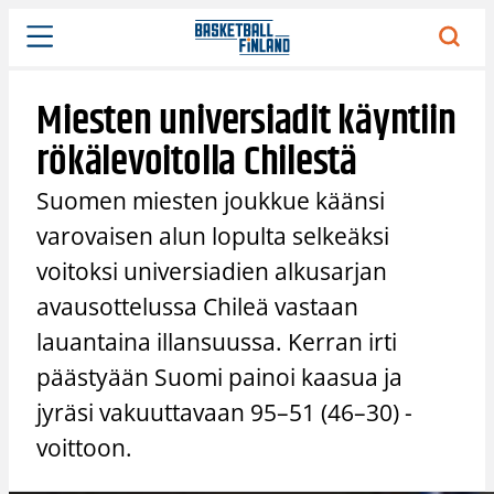
Siirry
sisältöön
Miesten universiadit käyntiin
rökälevoitolla Chilestä
Suomen miesten joukkue käänsi
varovaisen alun lopulta selkeäksi
voitoksi universiadien alkusarjan
avausottelussa Chileä vastaan
lauantaina illansuussa. Kerran irti
päästyään Suomi painoi kaasua ja
jyräsi vakuuttavaan 95–51 (46–30) -
voittoon.