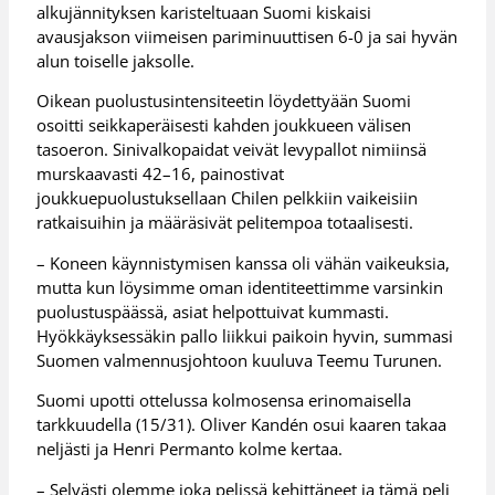
alkujännityksen karisteltuaan Suomi kiskaisi
avausjakson viimeisen pariminuuttisen 6-0 ja sai hyvän
alun toiselle jaksolle.
Oikean puolustusintensiteetin löydettyään Suomi
osoitti seikkaperäisesti kahden joukkueen välisen
tasoeron. Sinivalkopaidat veivät levypallot nimiinsä
murskaavasti 42–16, painostivat
joukkuepuolustuksellaan Chilen pelkkiin vaikeisiin
ratkaisuihin ja määräsivät pelitempoa totaalisesti.
– Koneen käynnistymisen kanssa oli vähän vaikeuksia,
mutta kun löysimme oman identiteettimme varsinkin
puolustuspäässä, asiat helpottuivat kummasti.
Hyökkäyksessäkin pallo liikkui paikoin hyvin, summasi
Suomen valmennusjohtoon kuuluva Teemu Turunen.
Suomi upotti ottelussa kolmosensa erinomaisella
tarkkuudella (15/31). Oliver Kandén osui kaaren takaa
neljästi ja Henri Permanto kolme kertaa.
– Selvästi olemme joka pelissä kehittäneet ja tämä peli