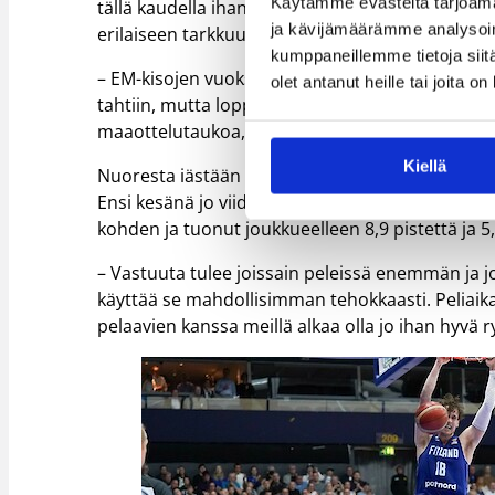
Käytämme evästeitä tarjoama
tällä kaudella ihan jokainen vastustaja osaa rok
ja kävijämäärämme analysoim
erilaiseen tarkkuuteen pelaajana ja joukkueena, 
kumppaneillemme tietoja siitä
– EM-kisojen vuoksi valmistautumisaika oli aika
olet antanut heille tai joita o
tahtiin, mutta loppujen lopuksi kaikki on menny
maaottelutaukoa, fiilis nousi ja saatiin ihan hy
Kiellä
Nuoresta iästään huolimatta Jantusesta on tullu
Ensi kesänä jo viidennen vuotensa Susijengissä 
kohden ja tuonut joukkueelleen 8,9 pistettä ja 5,
– Vastuuta tulee joissain peleissä enemmän ja j
käyttää se mahdollisimman tehokkaasti. Peliaika
pelaavien kanssa meillä alkaa olla jo ihan hyvä r