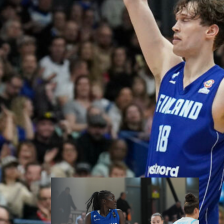
myynnissä
Susiladiesin elokuun kotiturnaus
ja Susijengin Islanti-
kotimaaottelu lähestyvät.
Susijengin MM-
jatkokarsintaotteluun Ruotsia
vastaan on puolestaan enää
jäljellä kourallinen vierekkäisiä
paikkoja.