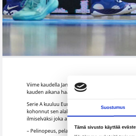
Viime kaudella Jantunen sai joukkueensa Oosten
kauden aikana haaste on aivan erilainen.
Serie A kuuluu Euroopan parhaisiin kansallisiin 
Suostumus
kohonnut sen alakastista parilla tärkeällä voito
ilmiselväksi joka ainoalla ottelukierroksella.
Tämä sivusto käyttää eväste
– Pelinopeus, pelaajien fyysisyys ja taitotaso. Vi