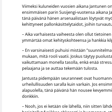
Viimeksi kuluneiden vuosien aikana Jantunen on
ensimmäisen parin Susijengi-vuotensa aikana Jantu
tänä päivänä hänen arsenaalistaan löytyvät myö
kehittyneet pallonkäsittelytaidot, joihin turvau
– Aika varhaisesta vaiheesta olen ollut tietoinen 
ymmärtää omat kehityskohteensa ja hankkia kilp
– En varsinaisesti puhuisi mistään ”suunnitelma
mukaan, mitä rooli vaatii. Joskus täytyy puolusta
vaikuttamaan monella tasolla, enkä enää stressa
pelaajana ja se auttaa tekemään tulosta.
Jantusta pidempään seuranneet ovat huomanneet
urheilullisuuden saralla kuin varkain. Jos ensim
alapuolella, tänä päivänä hän nousee kevyemm
donkkiin.
– Nooh, jos ei ketään ole lähellä, niin sitten 