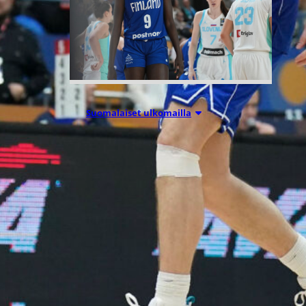
Suomalaiset ulkomailla
06.08.2026 09:16
Mystics nousi
20 pisteen
takaa voittoon
Wingsiä