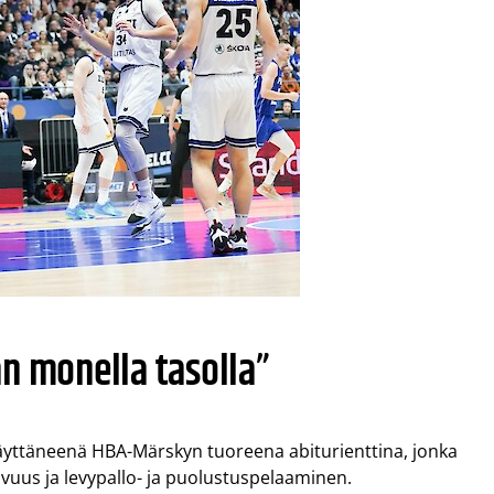
n monella tasolla”
täyttäneenä HBA-Märskyn tuoreena abiturienttina, jonka
ovuus ja levypallo- ja puolustuspelaaminen.