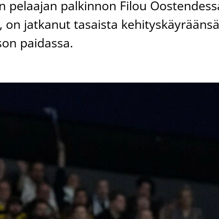
n pelaajan palkinnon Filou Oostendess
, on jatkanut tasaista kehityskäyrääns
ison paidassa.