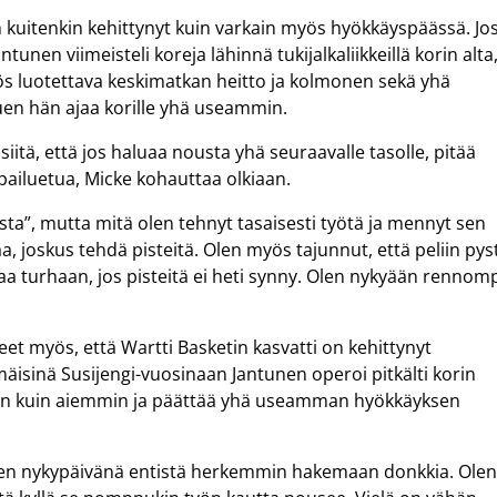
 kuitenkin kehittynyt kuin varkain myös hyökkäyspäässä. Jo
nen viimeisteli koreja lähinnä tukijalkaliikkeillä korin alta
s luotettava keskimatkan heitto ja kolmonen sekä yhä
tuen hän ajaa korille yhä useammin.
siitä, että jos haluaa nousta yhä seuraavalle tasolle, pitää
ailuetua, Micke kohauttaa olkiaan.
sta”, mutta mitä olen tehnyt tasaisesti työtä ja mennyt sen
a, joskus tehdä pisteitä. Olen myös tajunnut, että peliin pys
a turhaan, jos pisteitä ei heti synny. Olen nykyään rennom
 myös, että Wartti Basketin kasvatti on kehittynyt
mäisinä Susijengi-vuosinaan Jantunen operoi pitkälti korin
in kuin aiemmin ja päättää yhä useamman hyökkäyksen
lähden nykypäivänä entistä herkemmin hakemaan donkkia. Ole