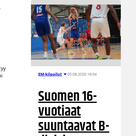
s
,
tyy
05.08.2026 18:54
EM-kilpailut
pi
Suomen 16-
vuotiaat
suuntaavat B-
n