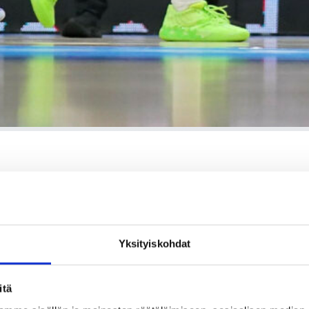
den kanssa vaeltaa lähes voitosta voittoon, mutta kuluvan
liigoihin ja Basket Treviso on juuri ennen maaottelutaukoa
Yksityiskohdat
lla alempaan keskikastiin. Jantusen mukaan liigan taso tulee
itä
ime kaudella päästiin Belgiassa välillä aika helpollakin, mutta