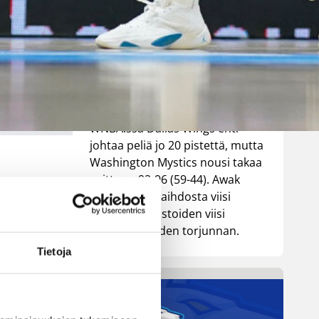
vastaan –
Kuier viisi
pistettä
WNBA:ssa Dallas Wings ehti
johtaa peliä jo 20 pistettä, mutta
Washington Mystics nousi takaa
voittoon 92-96 (59-44). Awak
Kuier pelasi vaihdosta viisi
minuuttia tilastoiden viisi
pistettä ja yhden torjunnan.
Tietoja