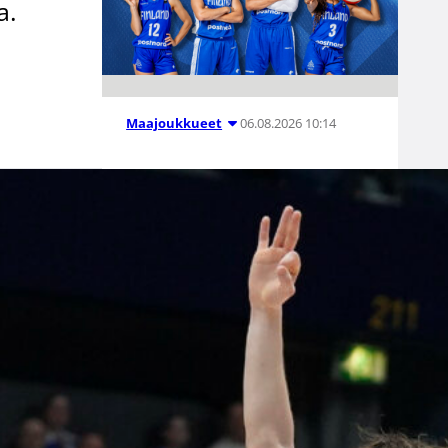
a.
ä
06.08.2026 10:14
Maajoukkueet
Edulliset liput
Susijengin ja
Susiladiesin
elokuun
kotimaaottelu
ihin nyt