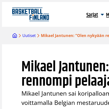
Siirry
sisältöön
Sarjat
M
Uutiset
Mikael Jantunen: ”Olen nykyään r
Mikael Jantunen
rennompi pelaaj
Mikael Jantunen sai koripalloa
voittamalla Belgian mestaruud