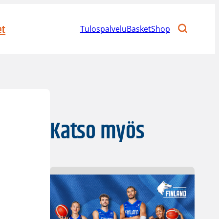
et
Tulospalvelu
BasketShop
Katso myös