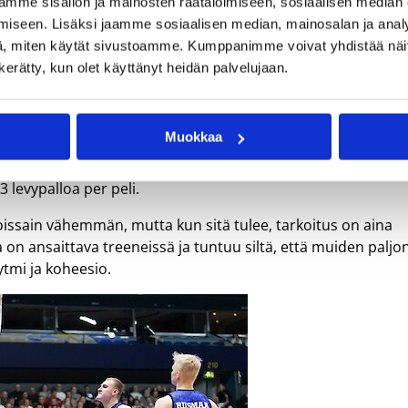
mme sisällön ja mainosten räätälöimiseen, sosiaalisen median
ottaa, jos emme ole täysin keskittyneitä. Se pakottaa ihan
iseen. Lisäksi jaamme sosiaalisen median, mainosalan ja analy
”Micke” miettii.
, miten käytät sivustoamme. Kumppanimme voivat yhdistää näitä t
 lyhyt ja uuteen joukkueeseen piti sopeutua tosi nopeaan
n kerätty, kun olet käyttänyt heidän palvelujaan.
t tosi hyvin. Kun saatiin joukkueenakin pari voittoa ennen
vät lähtökohdat loppukauteen.
Muokkaa
t kättelyssä päävalmentaja Marcelo Nicolan luottopelaajia.
aloittava Jantunen on kellottanut 23,4 minuuttia ottelua
3 levypalloa per peli.
oissain vähemmän, mutta kun sitä tulee, tarkoitus on aina
 on ansaittava treeneissä ja tuntuu siltä, että muiden paljo
ytmi ja koheesio.