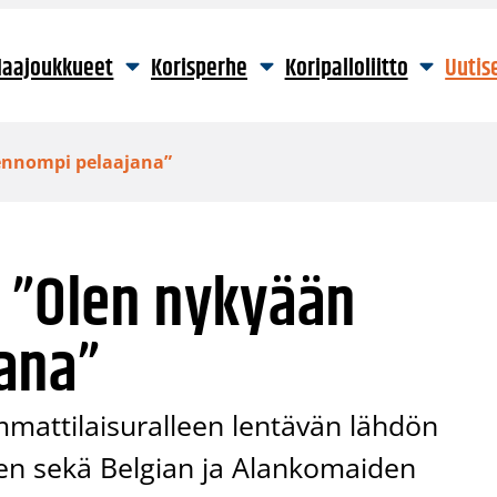
aajoukkueet
Korisperhe
Koripalloliitto
Uutis
ennompi pelaajana”
: ”Olen nykyään
ana”
mmattilaisuralleen lentävän lähdön
en sekä Belgian ja Alankomaiden